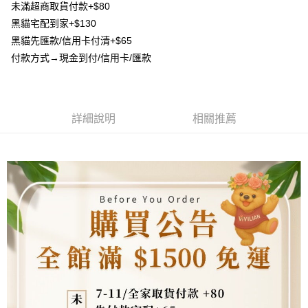
未滿超商取貨付款+$80
2.付款方式選擇「大哥付你分期」，訂單成立後會自動跳轉到大哥付的交易
相關說明
流程，驗證手機門號後，選擇欲分期的期數、繳款截止日，確認付款後即完
黑貓宅配到家+$130
【關於「AFTEE先享後付」】
成交易。
ATM付款
黑貓先匯款/信用卡付清+$65
AFTEE先享後付是「在收到商品之後才付款」的支付方式。 讓您購物簡單
3.實際核准額度、可分期數及費用金額請依後續交易確認頁面所載為準。
便利好安心！
付款方式→現金到付/信用卡/匯款
4.訂單成立30分鐘內，如未前往確認交易或遇審核未通過，訂單將自動取
貨到付款
１．簡單：不需註冊會員、不需綁卡、不需儲值。
消。如遇「轉專審核」未通過狀況，表示未達大哥付你分期系統評分，恕無
２．便利：只要手機號碼，簡訊認證，即可結帳。
法說明評估內容。
３．安心：先確認商品／服務後，再付款。
【繳款方式說明】
運送方式
1.分期款項不併入電信帳單，「大哥付你分期」於每月結算日後寄送繳費提
【「AFTEE先享後付」結帳流程】
詳細說明
相關推薦
全家取貨付款
醒簡訊。
１．於結帳方式選擇「AFTEE先享後付」後，將跳轉至「AFTEE先享後付」
2.透過簡訊連結打開帳單後，可選擇「超商條碼／台灣大直營門市／銀行轉
每筆NT$80，滿NT$1,500(含以上)免運費
結帳頁面，進行簡訊認證並確認金額後，即可完成結帳。
帳／街口支付／iPASS MONEY」等通路繳費。
２．訂單成立數日內，您將收到繳費通知簡訊。
7-11取貨付款
３．收到繳費通知簡訊後14天內，點擊此簡訊中的連結，可透過四大超商／
【注意事項】
ATM／網路銀行／等多元方式進行付款，方視為交易完成。
每筆NT$80，滿NT$1,500(含以上)免運費
1.本服務係由「台灣大哥大股份有限公司」（以下簡稱本公司）所提供，讓
※ 請注意：結帳手續完成當下不需立刻繳費，但若您需要取消訂單，請聯絡
用戶於交易時，得透過本服務購買商品或服務，並由商店將買賣／分期付款
購買商品的店家。未經商家同意取消之訂單仍視為有效，需透過AFTEE先享
先付款宅配到府
買賣價金債權讓與本公司後，依約使用本公司帳單繳交帳款。
後付繳納相關費用。
2.基於同意付款使用「大哥付你分期」之契約關係目的，商店將以您的個人
每筆NT$65，滿NT$1,500(含以上)免運費
※ 交易是否成功請以「AFTEE先享後付 」之結帳頁面顯示為準，若有關於
資料（包含姓名、電話或地址）提供予台灣大哥大進項蒐集、處理及利用，
是否繳費成功／繳費後需取消欲退款等相關疑問，請聯繫「AFTEE先享後付
由本公司與您本人進行分期帳單所需資料之確認、核對及更正。
客戶支援中心」
https://netprotections.freshdesk.com/support/home
貨到付款
3.完整用戶服務條款，請詳閱以下連結：
https://oppay.tw/userRule
每筆NT$130，滿NT$1,500(含以上)免運費
【注意事項】
１．透過由恩沛科技股份有限公司提供之「AFTEE先享後付」服務完成之交
海外配送
查看運費
易，需依本服務之必要範圍內提供個人資料，並將交易相關給付款項請求債