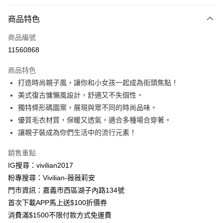
付款方式
商品特色
信用卡一次付款
商品編號
信用卡分期付款
11560868
3 期 0 利率 每期
NT$330
21家銀行
商品特色
合作金庫商業銀行
第一商業銀行
超商取貨付款
打造時尚親子風，讓你和小女孩一起成為街頭焦點！
華南商業銀行
彰化商業銀行
美式復古慵懶風設計，舒適又不失個性。
LINE Pay
上海商業儲蓄銀行
台北富邦商業銀行
國泰世華商業銀行
兆豐國際商業銀行
獨特條形碼圖案，展現與眾不同的時尚品味。
Apple Pay
臺灣中小企業銀行
台中商業銀行
優質毛衣材質，保暖又透氣，適合多種場合穿著。
匯豐（台灣）商業銀行
華泰商業銀行
讓親子裝成為你們生活中的流行元素！
街口支付
聯邦商業銀行
遠東國際商業銀行
元大商業銀行
永豐商業銀行
悠遊付
銷售重點
玉山商業銀行
星展（台灣）商業銀行
IG搜尋：vivilian2017
台新國際商業銀行
中國信託商業銀行
Google Pay
粉專搜尋：Vivilian-薇薇莉安
台灣樂天信用卡公司
大哥付你分期
門市資訊：嘉義市西區湖子內路134號
相關說明
首次下載APP馬上送$100折價券
【大哥付你分期使用說明】
消費滿$1500不限付款方式免運費
AFTEE先享後付
1.本服務由台灣大哥大提供，台灣大哥大用戶可立即使用無須另外申請。