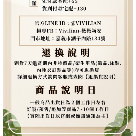
權轉讓予恩沛科技股份有限公司。
２．關於個人資料處理事宜，請瀏覽以下網址：
https://aftee.tw/terms/#terms3
３．未成年的使用者請事先徵得法定代理人或監護人之同意方可使用
「AFTEE先享後付」，若未經同意申辦者引起之損失，本公司不負相關責
任。
４．使用「AFTEE先享後付」時，將依據個別帳號之用戶狀況，依本公司即
時審查核予不同之上限額度；若仍有額度不足之情形，本公司將視審查結果
請求用戶進行身份認證。
５．嚴禁一人註冊多個帳號或使用他人資訊註冊。若發現惡意使用之情形，
恩沛科技股份有限公司將有權停止該用戶之使用額度並採取法律行動。