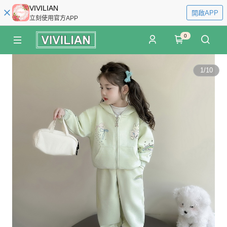
VIVILIAN
開啟APP
立刻使用官方APP
0
1
/
10