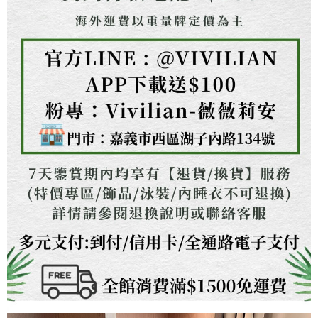
https://aftee.tw/terms/#terms3
３．未成年的使用者請事先徵得法定代理人或監護人之同意方可使用
「AFTEE先享後付」，若未經同意申辦者引起之損失，本公司不負相關責
任。
４．使用「AFTEE先享後付」時，將依據個別帳號之用戶狀況，依本公司即
時審查核予不同之上限額度；若仍有額度不足之情形，本公司將視審查結果
請求用戶進行身份認證。
５．嚴禁一人註冊多個帳號或使用他人資訊註冊。若發現惡意使用之情形，
恩沛科技股份有限公司將有權停止該用戶之使用額度並採取法律行動。