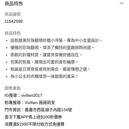
商品特色
信用卡一次付款
商品編號
信用卡分期付款
11542596
3 期 0 利率 每期
NT$196
21家銀行
商品特色
合作金庫商業銀行
第一商業銀行
超商取貨付款
這款甜美珍珠翻領針織小洋裝，專為中小女童設計。
華南商業銀行
彰化商業銀行
優雅的珍珠翻領，增添了獨特的童趣與時尚感。
LINE Pay
上海商業儲蓄銀行
台北富邦商業銀行
國泰世華商業銀行
兆豐國際商業銀行
柔軟的針織材質，讓寶貝穿著舒適自在。
Apple Pay
臺灣中小企業銀行
台中商業銀行
完美的剪裁，展現出可愛的身形輪廓。
匯豐（台灣）商業銀行
華泰商業銀行
無論是日常穿搭或特別場合，都是理想之選。
街口支付
聯邦商業銀行
遠東國際商業銀行
為小公主的衣櫃增添一抹甜美的風采！
元大商業銀行
永豐商業銀行
悠遊付
玉山商業銀行
星展（台灣）商業銀行
銷售重點
台新國際商業銀行
中國信託商業銀行
Google Pay
IG搜尋：vivilian2017
台灣樂天信用卡公司
大哥付你分期
粉專搜尋：Vivilian-薇薇莉安
相關說明
門市資訊：嘉義市西區湖子內路134號
【大哥付你分期使用說明】
首次下載APP馬上送$100折價券
AFTEE先享後付
1.本服務由台灣大哥大提供，台灣大哥大用戶可立即使用無須另外申請。
消費滿$1500不限付款方式免運費
2.付款方式選擇「大哥付你分期」，訂單成立後會自動跳轉到大哥付的交易
相關說明