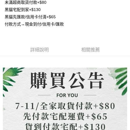
流程，驗證手機門號後，選擇欲分期的期數、繳款截止日，確認付款後即完
未滿超商取貨付款+$80
【關於「AFTEE先享後付」】
成交易。
ATM付款
黑貓宅配到家+$130
AFTEE先享後付是「在收到商品之後才付款」的支付方式。 讓您購物簡單
3.實際核准額度、可分期數及費用金額請依後續交易確認頁面所載為準。
便利好安心！
黑貓先匯款/信用卡付清+$65
4.訂單成立30分鐘內，如未前往確認交易或遇審核未通過，訂單將自動取
貨到付款
１．簡單：不需註冊會員、不需綁卡、不需儲值。
消。如遇「轉專審核」未通過狀況，表示未達大哥付你分期系統評分，恕無
付款方式→現金到付/信用卡/匯款
２．便利：只要手機號碼，簡訊認證，即可結帳。
法說明評估內容。
３．安心：先確認商品／服務後，再付款。
【繳款方式說明】
運送方式
1.分期款項不併入電信帳單，「大哥付你分期」於每月結算日後寄送繳費提
【「AFTEE先享後付」結帳流程】
全家取貨付款
醒簡訊。
１．於結帳方式選擇「AFTEE先享後付」後，將跳轉至「AFTEE先享後付」
2.透過簡訊連結打開帳單後，可選擇「超商條碼／台灣大直營門市／銀行轉
詳細說明
相關推薦
每筆NT$80，滿NT$1,500(含以上)免運費
結帳頁面，進行簡訊認證並確認金額後，即可完成結帳。
帳／街口支付／iPASS MONEY」等通路繳費。
２．訂單成立數日內，您將收到繳費通知簡訊。
7-11取貨付款
３．收到繳費通知簡訊後14天內，點擊此簡訊中的連結，可透過四大超商／
【注意事項】
ATM／網路銀行／等多元方式進行付款，方視為交易完成。
每筆NT$80，滿NT$1,500(含以上)免運費
1.本服務係由「台灣大哥大股份有限公司」（以下簡稱本公司）所提供，讓
※ 請注意：結帳手續完成當下不需立刻繳費，但若您需要取消訂單，請聯絡
用戶於交易時，得透過本服務購買商品或服務，並由商店將買賣／分期付款
購買商品的店家。未經商家同意取消之訂單仍視為有效，需透過AFTEE先享
先付款宅配到府
買賣價金債權讓與本公司後，依約使用本公司帳單繳交帳款。
後付繳納相關費用。
2.基於同意付款使用「大哥付你分期」之契約關係目的，商店將以您的個人
每筆NT$65，滿NT$1,500(含以上)免運費
※ 交易是否成功請以「AFTEE先享後付 」之結帳頁面顯示為準，若有關於
資料（包含姓名、電話或地址）提供予台灣大哥大進項蒐集、處理及利用，
是否繳費成功／繳費後需取消欲退款等相關疑問，請聯繫「AFTEE先享後付
由本公司與您本人進行分期帳單所需資料之確認、核對及更正。
客戶支援中心」
https://netprotections.freshdesk.com/support/home
貨到付款
3.完整用戶服務條款，請詳閱以下連結：
https://oppay.tw/userRule
每筆NT$130，滿NT$1,500(含以上)免運費
【注意事項】
１．透過由恩沛科技股份有限公司提供之「AFTEE先享後付」服務完成之交
海外配送
查看運費
易，需依本服務之必要範圍內提供個人資料，並將交易相關給付款項請求債
權轉讓予恩沛科技股份有限公司。
２．關於個人資料處理事宜，請瀏覽以下網址：