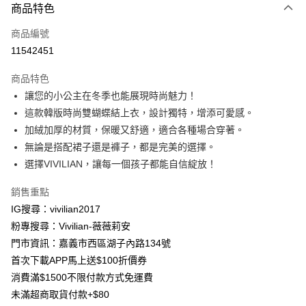
商品特色
信用卡一次付款
商品編號
信用卡分期付款
11542451
3 期 0 利率 每期
NT$163
21家銀行
商品特色
合作金庫商業銀行
第一商業銀行
超商取貨付款
讓您的小公主在冬季也能展現時尚魅力！
華南商業銀行
彰化商業銀行
這款韓版時尚雙蝴蝶結上衣，設計獨特，增添可愛感。
LINE Pay
上海商業儲蓄銀行
台北富邦商業銀行
國泰世華商業銀行
兆豐國際商業銀行
加絨加厚的材質，保暖又舒適，適合各種場合穿著。
Apple Pay
臺灣中小企業銀行
台中商業銀行
無論是搭配裙子還是褲子，都是完美的選擇。
匯豐（台灣）商業銀行
華泰商業銀行
選擇VIVILIAN，讓每一個孩子都能自信綻放！
街口支付
聯邦商業銀行
遠東國際商業銀行
元大商業銀行
永豐商業銀行
悠遊付
銷售重點
玉山商業銀行
星展（台灣）商業銀行
IG搜尋：vivilian2017
台新國際商業銀行
中國信託商業銀行
Google Pay
粉專搜尋：Vivilian-薇薇莉安
台灣樂天信用卡公司
大哥付你分期
門市資訊：嘉義市西區湖子內路134號
相關說明
首次下載APP馬上送$100折價券
【大哥付你分期使用說明】
消費滿$1500不限付款方式免運費
AFTEE先享後付
1.本服務由台灣大哥大提供，台灣大哥大用戶可立即使用無須另外申請。
未滿超商取貨付款+$80
2.付款方式選擇「大哥付你分期」，訂單成立後會自動跳轉到大哥付的交易
相關說明