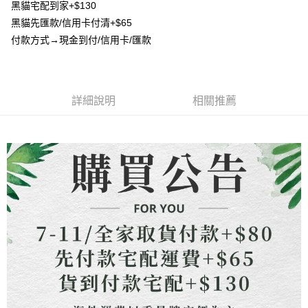
流程，驗證手機門號後，選擇欲分期的期數、繳款截止日，確認付款後即完
黑貓宅配到家+$130
【關於「AFTEE先享後付」】
成交易。
ATM付款
黑貓先匯款/信用卡付清+$65
AFTEE先享後付是「在收到商品之後才付款」的支付方式。 讓您購物簡單
3.實際核准額度、可分期數及費用金額請依後續交易確認頁面所載為準。
便利好安心！
付款方式→現金到付/信用卡/匯款
4.訂單成立30分鐘內，如未前往確認交易或遇審核未通過，訂單將自動取
貨到付款
１．簡單：不需註冊會員、不需綁卡、不需儲值。
消。如遇「轉專審核」未通過狀況，表示未達大哥付你分期系統評分，恕無
２．便利：只要手機號碼，簡訊認證，即可結帳。
法說明評估內容。
３．安心：先確認商品／服務後，再付款。
【繳款方式說明】
運送方式
1.分期款項不併入電信帳單，「大哥付你分期」於每月結算日後寄送繳費提
【「AFTEE先享後付」結帳流程】
詳細說明
相關推薦
全家取貨付款
醒簡訊。
１．於結帳方式選擇「AFTEE先享後付」後，將跳轉至「AFTEE先享後付」
2.透過簡訊連結打開帳單後，可選擇「超商條碼／台灣大直營門市／銀行轉
每筆NT$80，滿NT$1,500(含以上)免運費
結帳頁面，進行簡訊認證並確認金額後，即可完成結帳。
帳／街口支付／iPASS MONEY」等通路繳費。
２．訂單成立數日內，您將收到繳費通知簡訊。
7-11取貨付款
３．收到繳費通知簡訊後14天內，點擊此簡訊中的連結，可透過四大超商／
【注意事項】
ATM／網路銀行／等多元方式進行付款，方視為交易完成。
每筆NT$80，滿NT$1,500(含以上)免運費
1.本服務係由「台灣大哥大股份有限公司」（以下簡稱本公司）所提供，讓
※ 請注意：結帳手續完成當下不需立刻繳費，但若您需要取消訂單，請聯絡
用戶於交易時，得透過本服務購買商品或服務，並由商店將買賣／分期付款
購買商品的店家。未經商家同意取消之訂單仍視為有效，需透過AFTEE先享
先付款宅配到府
買賣價金債權讓與本公司後，依約使用本公司帳單繳交帳款。
後付繳納相關費用。
2.基於同意付款使用「大哥付你分期」之契約關係目的，商店將以您的個人
每筆NT$65，滿NT$1,500(含以上)免運費
※ 交易是否成功請以「AFTEE先享後付 」之結帳頁面顯示為準，若有關於
資料（包含姓名、電話或地址）提供予台灣大哥大進項蒐集、處理及利用，
是否繳費成功／繳費後需取消欲退款等相關疑問，請聯繫「AFTEE先享後付
由本公司與您本人進行分期帳單所需資料之確認、核對及更正。
客戶支援中心」
https://netprotections.freshdesk.com/support/home
貨到付款
3.完整用戶服務條款，請詳閱以下連結：
https://oppay.tw/userRule
每筆NT$130，滿NT$1,500(含以上)免運費
【注意事項】
１．透過由恩沛科技股份有限公司提供之「AFTEE先享後付」服務完成之交
海外配送
查看運費
易，需依本服務之必要範圍內提供個人資料，並將交易相關給付款項請求債
權轉讓予恩沛科技股份有限公司。
２．關於個人資料處理事宜，請瀏覽以下網址：