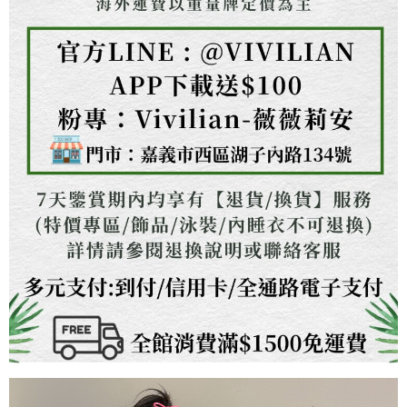
https://aftee.tw/terms/#terms3
３．未成年的使用者請事先徵得法定代理人或監護人之同意方可使用
「AFTEE先享後付」，若未經同意申辦者引起之損失，本公司不負相關責
任。
４．使用「AFTEE先享後付」時，將依據個別帳號之用戶狀況，依本公司即
時審查核予不同之上限額度；若仍有額度不足之情形，本公司將視審查結果
請求用戶進行身份認證。
５．嚴禁一人註冊多個帳號或使用他人資訊註冊。若發現惡意使用之情形，
恩沛科技股份有限公司將有權停止該用戶之使用額度並採取法律行動。