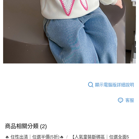
顯示電腦版詳細說明
客服
商品相關分類 (2)
🔥 任性出清｜任選半價(5折)🔥
【人氣童裝斷碼區｜任選全面5