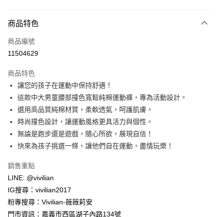
付款方式
商品特色
信用卡一次付款
商品編號
信用卡分期付款
11504629
3 期 0 利率 每期
NT$196
21家銀行
商品特色
合作金庫商業銀行
第一商業銀行
超商取貨付款
讓您的孩子在運動中保持舒適！
華南商業銀行
彰化商業銀行
這款中大男童腰部撞色寬鬆純棉運動褲，專為活動設計。
LINE Pay
上海商業儲蓄銀行
台北富邦商業銀行
國泰世華商業銀行
兆豐國際商業銀行
選用高品質純棉材質，柔軟透氣，呵護肌膚。
Apple Pay
臺灣中小企業銀行
台中商業銀行
時尚撞色設計，讓運動風格更具活力與個性。
匯豐（台灣）商業銀行
華泰商業銀行
無論是跑步還是遊戲，隨心所欲，展現自信！
街口支付
聯邦商業銀行
遠東國際商業銀行
快來為孩子挑選一條，讓他們自在運動，盡情玩樂！
元大商業銀行
永豐商業銀行
悠遊付
玉山商業銀行
星展（台灣）商業銀行
銷售重點
台新國際商業銀行
中國信託商業銀行
Google Pay
LINE: @vivilian
台灣樂天信用卡公司
大哥付你分期
IG搜尋：vivilian2017
相關說明
粉專搜尋：Vivilian-薇薇莉安
【大哥付你分期使用說明】
門市資訊：嘉義市西區湖子內路134號