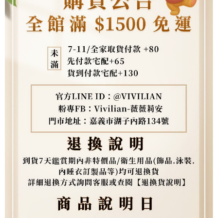
權轉讓予恩沛科技股份有限公司。
２．關於個人資料處理事宜，請瀏覽以下網址：
https://aftee.tw/terms/#terms3
３．未成年的使用者請事先徵得法定代理人或監護人之同意方可使用
「AFTEE先享後付」，若未經同意申辦者引起之損失，本公司不負相關責
任。
４．使用「AFTEE先享後付」時，將依據個別帳號之用戶狀況，依本公司即
時審查核予不同之上限額度；若仍有額度不足之情形，本公司將視審查結果
請求用戶進行身份認證。
５．嚴禁一人註冊多個帳號或使用他人資訊註冊。若發現惡意使用之情形，
恩沛科技股份有限公司將有權停止該用戶之使用額度並採取法律行動。