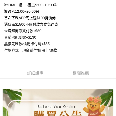
AFTEE先享後付
1.本服務由台灣大哥大提供，台灣大哥大用戶可立即使用無須另外申請。
🌺TIME: 週一~週五9:00~19:00🌺
2.付款方式選擇「大哥付你分期」，訂單成立後會自動跳轉到大哥付的交易
相關說明
流程，驗證手機門號後，選擇欲分期的期數、繳款截止日，確認付款後即完
🌺週六12:00~20:00🌺
【關於「AFTEE先享後付」】
成交易。
ATM付款
首次下載APP馬上送$100折價券
AFTEE先享後付是「在收到商品之後才付款」的支付方式。 讓您購物簡單
3.實際核准額度、可分期數及費用金額請依後續交易確認頁面所載為準。
便利好安心！
消費滿$1500不限付款方式免運費
4.訂單成立30分鐘內，如未前往確認交易或遇審核未通過，訂單將自動取
貨到付款
１．簡單：不需註冊會員、不需綁卡、不需儲值。
消。如遇「轉專審核」未通過狀況，表示未達大哥付你分期系統評分，恕無
未滿超商取貨付款+$80
２．便利：只要手機號碼，簡訊認證，即可結帳。
法說明評估內容。
３．安心：先確認商品／服務後，再付款。
黑貓宅配到家+$130
【繳款方式說明】
運送方式
黑貓先匯款/信用卡付清+$65
1.分期款項不併入電信帳單，「大哥付你分期」於每月結算日後寄送繳費提
【「AFTEE先享後付」結帳流程】
全家取貨付款
醒簡訊。
付款方式→現金到付/信用卡/匯款
１．於結帳方式選擇「AFTEE先享後付」後，將跳轉至「AFTEE先享後付」
2.透過簡訊連結打開帳單後，可選擇「超商條碼／台灣大直營門市／銀行轉
每筆NT$80，滿NT$1,500(含以上)免運費
結帳頁面，進行簡訊認證並確認金額後，即可完成結帳。
帳／街口支付／iPASS MONEY」等通路繳費。
２．訂單成立數日內，您將收到繳費通知簡訊。
7-11取貨付款
３．收到繳費通知簡訊後14天內，點擊此簡訊中的連結，可透過四大超商／
【注意事項】
ATM／網路銀行／等多元方式進行付款，方視為交易完成。
每筆NT$80，滿NT$1,500(含以上)免運費
1.本服務係由「台灣大哥大股份有限公司」（以下簡稱本公司）所提供，讓
詳細說明
相關推薦
※ 請注意：結帳手續完成當下不需立刻繳費，但若您需要取消訂單，請聯絡
用戶於交易時，得透過本服務購買商品或服務，並由商店將買賣／分期付款
購買商品的店家。未經商家同意取消之訂單仍視為有效，需透過AFTEE先享
先付款宅配到府
買賣價金債權讓與本公司後，依約使用本公司帳單繳交帳款。
後付繳納相關費用。
2.基於同意付款使用「大哥付你分期」之契約關係目的，商店將以您的個人
每筆NT$65，滿NT$1,500(含以上)免運費
※ 交易是否成功請以「AFTEE先享後付 」之結帳頁面顯示為準，若有關於
資料（包含姓名、電話或地址）提供予台灣大哥大進項蒐集、處理及利用，
是否繳費成功／繳費後需取消欲退款等相關疑問，請聯繫「AFTEE先享後付
由本公司與您本人進行分期帳單所需資料之確認、核對及更正。
客戶支援中心」
https://netprotections.freshdesk.com/support/home
貨到付款
3.完整用戶服務條款，請詳閱以下連結：
https://oppay.tw/userRule
每筆NT$130，滿NT$1,500(含以上)免運費
【注意事項】
１．透過由恩沛科技股份有限公司提供之「AFTEE先享後付」服務完成之交
海外配送
查看運費
易，需依本服務之必要範圍內提供個人資料，並將交易相關給付款項請求債