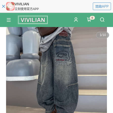
VIVILIAN
開啟APP
立刻使用官方APP
0
1
/
10