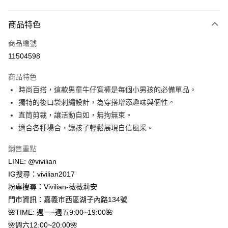
付款方式
商品特色
信用卡一次付款
商品編號
信用卡分期付款
11504598
3 期 0 利率 每期
NT$220
21家銀行
商品特色
合作金庫商業銀行
第一商業銀行
超商取貨付款
時尚百搭，這款男童牛仔寬褲是每個小男孩的必備單品。
華南商業銀行
彰化商業銀行
獨特的後口袋刺繡設計，為穿搭增添趣味與個性。
LINE Pay
上海商業儲蓄銀行
台北富邦商業銀行
國泰世華商業銀行
兆豐國際商業銀行
直筒剪裁，讓活動自如，無拘無束。
Apple Pay
臺灣中小企業銀行
台中商業銀行
適合各種場合，讓孩子輕鬆展現自信風采。
匯豐（台灣）商業銀行
華泰商業銀行
街口支付
聯邦商業銀行
遠東國際商業銀行
銷售重點
元大商業銀行
永豐商業銀行
悠遊付
LINE: @vivilian
玉山商業銀行
星展（台灣）商業銀行
IG搜尋：vivilian2017
台新國際商業銀行
中國信託商業銀行
Google Pay
粉專搜尋：Vivilian-薇薇莉安
台灣樂天信用卡公司
大哥付你分期
門市資訊：嘉義市西區湖子內路134號
相關說明
🌺TIME: 週一~週五9:00~19:00🌺
【大哥付你分期使用說明】
🌺週六12:00~20:00🌺