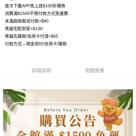
AFTEE先享後付
1.本服務由台灣大哥大提供，台灣大哥大用戶可立即使用無須另外申請。
首次下載APP馬上送$100折價券
2.付款方式選擇「大哥付你分期」，訂單成立後會自動跳轉到大哥付的交易
相關說明
流程，驗證手機門號後，選擇欲分期的期數、繳款截止日，確認付款後即完
消費滿$1500不限付款方式免運費
【關於「AFTEE先享後付」】
成交易。
ATM付款
未滿超商取貨付款+$80
AFTEE先享後付是「在收到商品之後才付款」的支付方式。 讓您購物簡單
3.實際核准額度、可分期數及費用金額請依後續交易確認頁面所載為準。
便利好安心！
黑貓宅配到家+$130
4.訂單成立30分鐘內，如未前往確認交易或遇審核未通過，訂單將自動取
貨到付款
１．簡單：不需註冊會員、不需綁卡、不需儲值。
消。如遇「轉專審核」未通過狀況，表示未達大哥付你分期系統評分，恕無
黑貓先匯款/信用卡付清+$65
２．便利：只要手機號碼，簡訊認證，即可結帳。
法說明評估內容。
３．安心：先確認商品／服務後，再付款。
付款方式→現金到付/信用卡/匯款
【繳款方式說明】
運送方式
1.分期款項不併入電信帳單，「大哥付你分期」於每月結算日後寄送繳費提
【「AFTEE先享後付」結帳流程】
全家取貨付款
醒簡訊。
１．於結帳方式選擇「AFTEE先享後付」後，將跳轉至「AFTEE先享後付」
2.透過簡訊連結打開帳單後，可選擇「超商條碼／台灣大直營門市／銀行轉
每筆NT$80，滿NT$1,500(含以上)免運費
結帳頁面，進行簡訊認證並確認金額後，即可完成結帳。
帳／街口支付／iPASS MONEY」等通路繳費。
２．訂單成立數日內，您將收到繳費通知簡訊。
詳細說明
相關推薦
7-11取貨付款
３．收到繳費通知簡訊後14天內，點擊此簡訊中的連結，可透過四大超商／
【注意事項】
ATM／網路銀行／等多元方式進行付款，方視為交易完成。
每筆NT$80，滿NT$1,500(含以上)免運費
1.本服務係由「台灣大哥大股份有限公司」（以下簡稱本公司）所提供，讓
※ 請注意：結帳手續完成當下不需立刻繳費，但若您需要取消訂單，請聯絡
用戶於交易時，得透過本服務購買商品或服務，並由商店將買賣／分期付款
購買商品的店家。未經商家同意取消之訂單仍視為有效，需透過AFTEE先享
先付款宅配到府
買賣價金債權讓與本公司後，依約使用本公司帳單繳交帳款。
後付繳納相關費用。
2.基於同意付款使用「大哥付你分期」之契約關係目的，商店將以您的個人
每筆NT$65，滿NT$1,500(含以上)免運費
※ 交易是否成功請以「AFTEE先享後付 」之結帳頁面顯示為準，若有關於
資料（包含姓名、電話或地址）提供予台灣大哥大進項蒐集、處理及利用，
是否繳費成功／繳費後需取消欲退款等相關疑問，請聯繫「AFTEE先享後付
由本公司與您本人進行分期帳單所需資料之確認、核對及更正。
客戶支援中心」
https://netprotections.freshdesk.com/support/home
貨到付款
3.完整用戶服務條款，請詳閱以下連結：
https://oppay.tw/userRule
每筆NT$130，滿NT$1,500(含以上)免運費
【注意事項】
１．透過由恩沛科技股份有限公司提供之「AFTEE先享後付」服務完成之交
海外配送
查看運費
易，需依本服務之必要範圍內提供個人資料，並將交易相關給付款項請求債