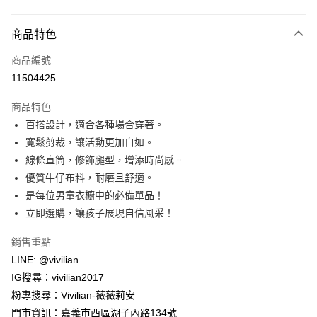
付款方式
商品特色
信用卡一次付款
商品編號
信用卡分期付款
11504425
3 期 0 利率 每期
NT$196
21家銀行
商品特色
合作金庫商業銀行
第一商業銀行
超商取貨付款
百搭設計，適合各種場合穿著。
華南商業銀行
彰化商業銀行
寬鬆剪裁，讓活動更加自如。
LINE Pay
上海商業儲蓄銀行
台北富邦商業銀行
國泰世華商業銀行
兆豐國際商業銀行
線條直筒，修飾腿型，增添時尚感。
Apple Pay
臺灣中小企業銀行
台中商業銀行
優質牛仔布料，耐磨且舒適。
匯豐（台灣）商業銀行
華泰商業銀行
是每位男童衣櫥中的必備單品！
街口支付
聯邦商業銀行
遠東國際商業銀行
立即選購，讓孩子展現自信風采！
元大商業銀行
永豐商業銀行
悠遊付
玉山商業銀行
星展（台灣）商業銀行
銷售重點
台新國際商業銀行
中國信託商業銀行
Google Pay
LINE: @vivilian
台灣樂天信用卡公司
大哥付你分期
IG搜尋：vivilian2017
相關說明
粉專搜尋：Vivilian-薇薇莉安
【大哥付你分期使用說明】
門市資訊：嘉義市西區湖子內路134號