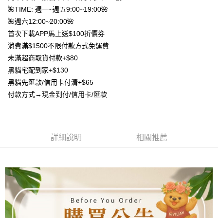
AFTEE先享後付
1.本服務由台灣大哥大提供，台灣大哥大用戶可立即使用無須另外申請。
🌺TIME: 週一~週五9:00~19:00🌺
2.付款方式選擇「大哥付你分期」，訂單成立後會自動跳轉到大哥付的交易
相關說明
流程，驗證手機門號後，選擇欲分期的期數、繳款截止日，確認付款後即完
🌺週六12:00~20:00🌺
【關於「AFTEE先享後付」】
成交易。
ATM付款
首次下載APP馬上送$100折價券
AFTEE先享後付是「在收到商品之後才付款」的支付方式。 讓您購物簡單
3.實際核准額度、可分期數及費用金額請依後續交易確認頁面所載為準。
便利好安心！
消費滿$1500不限付款方式免運費
4.訂單成立30分鐘內，如未前往確認交易或遇審核未通過，訂單將自動取
貨到付款
１．簡單：不需註冊會員、不需綁卡、不需儲值。
消。如遇「轉專審核」未通過狀況，表示未達大哥付你分期系統評分，恕無
未滿超商取貨付款+$80
２．便利：只要手機號碼，簡訊認證，即可結帳。
法說明評估內容。
３．安心：先確認商品／服務後，再付款。
黑貓宅配到家+$130
【繳款方式說明】
運送方式
黑貓先匯款/信用卡付清+$65
1.分期款項不併入電信帳單，「大哥付你分期」於每月結算日後寄送繳費提
【「AFTEE先享後付」結帳流程】
全家取貨付款
醒簡訊。
付款方式→現金到付/信用卡/匯款
１．於結帳方式選擇「AFTEE先享後付」後，將跳轉至「AFTEE先享後付」
2.透過簡訊連結打開帳單後，可選擇「超商條碼／台灣大直營門市／銀行轉
每筆NT$80，滿NT$1,500(含以上)免運費
結帳頁面，進行簡訊認證並確認金額後，即可完成結帳。
帳／街口支付／iPASS MONEY」等通路繳費。
２．訂單成立數日內，您將收到繳費通知簡訊。
7-11取貨付款
３．收到繳費通知簡訊後14天內，點擊此簡訊中的連結，可透過四大超商／
【注意事項】
ATM／網路銀行／等多元方式進行付款，方視為交易完成。
每筆NT$80，滿NT$1,500(含以上)免運費
1.本服務係由「台灣大哥大股份有限公司」（以下簡稱本公司）所提供，讓
詳細說明
相關推薦
※ 請注意：結帳手續完成當下不需立刻繳費，但若您需要取消訂單，請聯絡
用戶於交易時，得透過本服務購買商品或服務，並由商店將買賣／分期付款
購買商品的店家。未經商家同意取消之訂單仍視為有效，需透過AFTEE先享
先付款宅配到府
買賣價金債權讓與本公司後，依約使用本公司帳單繳交帳款。
後付繳納相關費用。
2.基於同意付款使用「大哥付你分期」之契約關係目的，商店將以您的個人
每筆NT$65，滿NT$1,500(含以上)免運費
※ 交易是否成功請以「AFTEE先享後付 」之結帳頁面顯示為準，若有關於
資料（包含姓名、電話或地址）提供予台灣大哥大進項蒐集、處理及利用，
是否繳費成功／繳費後需取消欲退款等相關疑問，請聯繫「AFTEE先享後付
由本公司與您本人進行分期帳單所需資料之確認、核對及更正。
客戶支援中心」
https://netprotections.freshdesk.com/support/home
貨到付款
3.完整用戶服務條款，請詳閱以下連結：
https://oppay.tw/userRule
每筆NT$130，滿NT$1,500(含以上)免運費
【注意事項】
１．透過由恩沛科技股份有限公司提供之「AFTEE先享後付」服務完成之交
海外配送
查看運費
易，需依本服務之必要範圍內提供個人資料，並將交易相關給付款項請求債