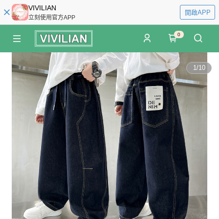
VIVILIAN
開啟APP
立刻使用官方APP
0
1
/
10