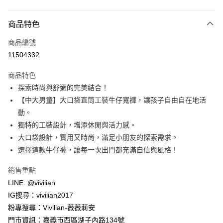
付款方式
商品特色
信用卡一次付款
商品編號
信用卡分期付款
11504332
3 期 0 利率 每期
NT$220
21家銀行
商品特色
合作金庫商業銀行
第一商業銀行
超商取貨付款
探索時尚與舒適的完美結合！
華南商業銀行
彰化商業銀行
【中大男童】大口袋直筒工裝牛仔寬褲，讓孩子自由自在地活
LINE Pay
上海商業儲蓄銀行
台北富邦商業銀行
國泰世華商業銀行
兆豐國際商業銀行
動。
Apple Pay
臺灣中小企業銀行
台中商業銀行
獨特的工裝設計，增添休閒與活力感。
匯豐（台灣）商業銀行
華泰商業銀行
大口袋設計，實用又時尚，滿足小朋友的探索需求。
街口支付
聯邦商業銀行
遠東國際商業銀行
選擇這款牛仔褲，讓每一次出門都充滿自信與風格！
元大商業銀行
永豐商業銀行
悠遊付
玉山商業銀行
星展（台灣）商業銀行
銷售重點
台新國際商業銀行
中國信託商業銀行
Google Pay
LINE: @vivilian
台灣樂天信用卡公司
大哥付你分期
IG搜尋：vivilian2017
相關說明
粉專搜尋：Vivilian-薇薇莉安
【大哥付你分期使用說明】
門市資訊：嘉義市西區湖子內路134號