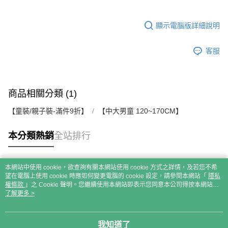
顯示電腦版詳細說明
客服
商品相關分類 (1)
【童裝/親子裝-滿件9折】
【中大男童 120~170CM】
本分類熱銷
全站排行
本網站中使用 cookie，欲查詢有關本網站使用 cookie 方式之詳情，及若您不希
熱門標籤
望在電腦上使用 cookie 時應如何變更電腦的 cookie 設定，請參閱本網站「
隱私
權條款
」之 Cookie 聲明。您繼續使用本網站即表示您同意本公司得按本網站使
用條款之 Cookie 聲明使用 cookie。
了解更多 >
我知道了