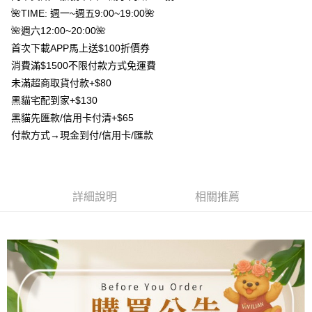
AFTEE先享後付
1.本服務由台灣大哥大提供，台灣大哥大用戶可立即使用無須另外申請。
🌺TIME: 週一~週五9:00~19:00🌺
2.付款方式選擇「大哥付你分期」，訂單成立後會自動跳轉到大哥付的交易
相關說明
流程，驗證手機門號後，選擇欲分期的期數、繳款截止日，確認付款後即完
🌺週六12:00~20:00🌺
【關於「AFTEE先享後付」】
成交易。
ATM付款
首次下載APP馬上送$100折價券
AFTEE先享後付是「在收到商品之後才付款」的支付方式。 讓您購物簡單
3.實際核准額度、可分期數及費用金額請依後續交易確認頁面所載為準。
便利好安心！
消費滿$1500不限付款方式免運費
4.訂單成立30分鐘內，如未前往確認交易或遇審核未通過，訂單將自動取
貨到付款
１．簡單：不需註冊會員、不需綁卡、不需儲值。
消。如遇「轉專審核」未通過狀況，表示未達大哥付你分期系統評分，恕無
未滿超商取貨付款+$80
２．便利：只要手機號碼，簡訊認證，即可結帳。
法說明評估內容。
３．安心：先確認商品／服務後，再付款。
黑貓宅配到家+$130
【繳款方式說明】
運送方式
黑貓先匯款/信用卡付清+$65
1.分期款項不併入電信帳單，「大哥付你分期」於每月結算日後寄送繳費提
【「AFTEE先享後付」結帳流程】
全家取貨付款
醒簡訊。
付款方式→現金到付/信用卡/匯款
１．於結帳方式選擇「AFTEE先享後付」後，將跳轉至「AFTEE先享後付」
2.透過簡訊連結打開帳單後，可選擇「超商條碼／台灣大直營門市／銀行轉
每筆NT$80，滿NT$1,500(含以上)免運費
結帳頁面，進行簡訊認證並確認金額後，即可完成結帳。
帳／街口支付／iPASS MONEY」等通路繳費。
２．訂單成立數日內，您將收到繳費通知簡訊。
7-11取貨付款
３．收到繳費通知簡訊後14天內，點擊此簡訊中的連結，可透過四大超商／
【注意事項】
ATM／網路銀行／等多元方式進行付款，方視為交易完成。
每筆NT$80，滿NT$1,500(含以上)免運費
1.本服務係由「台灣大哥大股份有限公司」（以下簡稱本公司）所提供，讓
詳細說明
相關推薦
※ 請注意：結帳手續完成當下不需立刻繳費，但若您需要取消訂單，請聯絡
用戶於交易時，得透過本服務購買商品或服務，並由商店將買賣／分期付款
購買商品的店家。未經商家同意取消之訂單仍視為有效，需透過AFTEE先享
先付款宅配到府
買賣價金債權讓與本公司後，依約使用本公司帳單繳交帳款。
後付繳納相關費用。
2.基於同意付款使用「大哥付你分期」之契約關係目的，商店將以您的個人
每筆NT$65，滿NT$1,500(含以上)免運費
※ 交易是否成功請以「AFTEE先享後付 」之結帳頁面顯示為準，若有關於
資料（包含姓名、電話或地址）提供予台灣大哥大進項蒐集、處理及利用，
是否繳費成功／繳費後需取消欲退款等相關疑問，請聯繫「AFTEE先享後付
由本公司與您本人進行分期帳單所需資料之確認、核對及更正。
客戶支援中心」
https://netprotections.freshdesk.com/support/home
貨到付款
3.完整用戶服務條款，請詳閱以下連結：
https://oppay.tw/userRule
每筆NT$130，滿NT$1,500(含以上)免運費
【注意事項】
１．透過由恩沛科技股份有限公司提供之「AFTEE先享後付」服務完成之交
海外配送
查看運費
易，需依本服務之必要範圍內提供個人資料，並將交易相關給付款項請求債