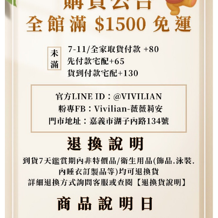
權轉讓予恩沛科技股份有限公司。
２．關於個人資料處理事宜，請瀏覽以下網址：
https://aftee.tw/terms/#terms3
３．未成年的使用者請事先徵得法定代理人或監護人之同意方可使用
「AFTEE先享後付」，若未經同意申辦者引起之損失，本公司不負相關責
任。
４．使用「AFTEE先享後付」時，將依據個別帳號之用戶狀況，依本公司即
時審查核予不同之上限額度；若仍有額度不足之情形，本公司將視審查結果
請求用戶進行身份認證。
５．嚴禁一人註冊多個帳號或使用他人資訊註冊。若發現惡意使用之情形，
恩沛科技股份有限公司將有權停止該用戶之使用額度並採取法律行動。