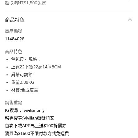
超取滿NT$1,500免運
付款方式
商品特色
信用卡一次付款
商品編號
信用卡分期付款
11484026
3 期 0 利率 每期
NT$233
21家銀行
商品特色
合作金庫商業銀行
第一商業銀行
超商取貨付款
包包尺寸規格：
華南商業銀行
彰化商業銀行
上寬22下寬22高14厚8CM
LINE Pay
上海商業儲蓄銀行
台北富邦商業銀行
國泰世華商業銀行
兆豐國際商業銀行
肩帶可調節
Apple Pay
臺灣中小企業銀行
台中商業銀行
重量0.39KG
匯豐（台灣）商業銀行
華泰商業銀行
材質:合成皮革
街口支付
聯邦商業銀行
遠東國際商業銀行
元大商業銀行
永豐商業銀行
悠遊付
銷售重點
玉山商業銀行
星展（台灣）商業銀行
IG搜尋： vivilianonly
台新國際商業銀行
中國信託商業銀行
Google Pay
粉專搜尋:Vivilian薇薇莉安
台灣樂天信用卡公司
大哥付你分期
首次下載APP馬上送$100折價券
相關說明
消費滿$1500不限付款方式免運費