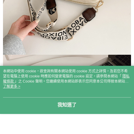
本網站中使用 cookie，欲查詢有關本網站使用 cookie 方式之詳情，及若您不希
望在電腦上使用 cookie 時應如何變更電腦的 cookie 設定，請參閱本網站「
隱私
權條款
」之 Cookie 聲明。您繼續使用本網站即表示您同意本公司得按本網站使
用條款之 Cookie 聲明使用 cookie。
了解更多 >
我知道了