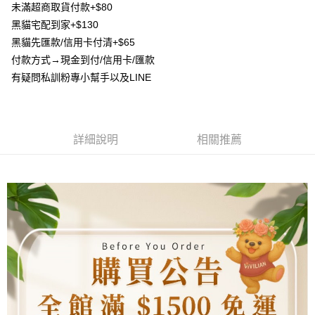
【大哥付你分期使用說明】
未滿超商取貨付款+$80
AFTEE先享後付
1.本服務由台灣大哥大提供，台灣大哥大用戶可立即使用無須另外申請。
黑貓宅配到家+$130
2.付款方式選擇「大哥付你分期」，訂單成立後會自動跳轉到大哥付的交易
相關說明
流程，驗證手機門號後，選擇欲分期的期數、繳款截止日，確認付款後即完
黑貓先匯款/信用卡付清+$65
【關於「AFTEE先享後付」】
成交易。
ATM付款
付款方式→現金到付/信用卡/匯款
AFTEE先享後付是「在收到商品之後才付款」的支付方式。 讓您購物簡單
3.實際核准額度、可分期數及費用金額請依後續交易確認頁面所載為準。
便利好安心！
有疑問私訓粉專小幫手以及LINE
4.訂單成立30分鐘內，如未前往確認交易或遇審核未通過，訂單將自動取
貨到付款
１．簡單：不需註冊會員、不需綁卡、不需儲值。
消。如遇「轉專審核」未通過狀況，表示未達大哥付你分期系統評分，恕無
２．便利：只要手機號碼，簡訊認證，即可結帳。
法說明評估內容。
３．安心：先確認商品／服務後，再付款。
【繳款方式說明】
運送方式
1.分期款項不併入電信帳單，「大哥付你分期」於每月結算日後寄送繳費提
【「AFTEE先享後付」結帳流程】
詳細說明
相關推薦
全家取貨付款
醒簡訊。
１．於結帳方式選擇「AFTEE先享後付」後，將跳轉至「AFTEE先享後付」
2.透過簡訊連結打開帳單後，可選擇「超商條碼／台灣大直營門市／銀行轉
每筆NT$80，滿NT$1,500(含以上)免運費
結帳頁面，進行簡訊認證並確認金額後，即可完成結帳。
帳／街口支付／iPASS MONEY」等通路繳費。
２．訂單成立數日內，您將收到繳費通知簡訊。
7-11取貨付款
３．收到繳費通知簡訊後14天內，點擊此簡訊中的連結，可透過四大超商／
【注意事項】
ATM／網路銀行／等多元方式進行付款，方視為交易完成。
每筆NT$80，滿NT$1,500(含以上)免運費
1.本服務係由「台灣大哥大股份有限公司」（以下簡稱本公司）所提供，讓
※ 請注意：結帳手續完成當下不需立刻繳費，但若您需要取消訂單，請聯絡
用戶於交易時，得透過本服務購買商品或服務，並由商店將買賣／分期付款
購買商品的店家。未經商家同意取消之訂單仍視為有效，需透過AFTEE先享
先付款宅配到府
買賣價金債權讓與本公司後，依約使用本公司帳單繳交帳款。
後付繳納相關費用。
2.基於同意付款使用「大哥付你分期」之契約關係目的，商店將以您的個人
每筆NT$65，滿NT$1,500(含以上)免運費
※ 交易是否成功請以「AFTEE先享後付 」之結帳頁面顯示為準，若有關於
資料（包含姓名、電話或地址）提供予台灣大哥大進項蒐集、處理及利用，
是否繳費成功／繳費後需取消欲退款等相關疑問，請聯繫「AFTEE先享後付
由本公司與您本人進行分期帳單所需資料之確認、核對及更正。
客戶支援中心」
https://netprotections.freshdesk.com/support/home
貨到付款
3.完整用戶服務條款，請詳閱以下連結：
https://oppay.tw/userRule
每筆NT$130，滿NT$1,500(含以上)免運費
【注意事項】
１．透過由恩沛科技股份有限公司提供之「AFTEE先享後付」服務完成之交