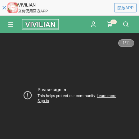
VIVILIAN
開啟APP
立刻使用官方APP
0
1
/
11