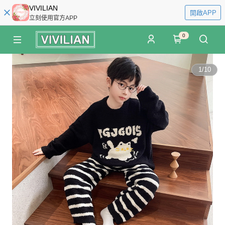
VIVILIAN
開啟APP
立刻使用官方APP
0
1
/
10