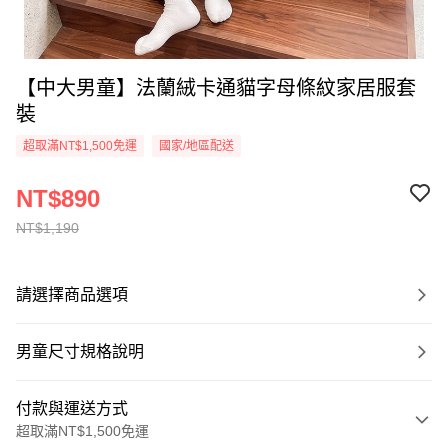
【中大男童】法蘭絨卡通貓字母條紋家居服套
裝
超取滿NT$1,500免運
國家/地區配送
NT$890
NT$1,190
請選擇商品選項
男童尺寸規格說明
付款與運送方式
超取滿NT$1,500免運