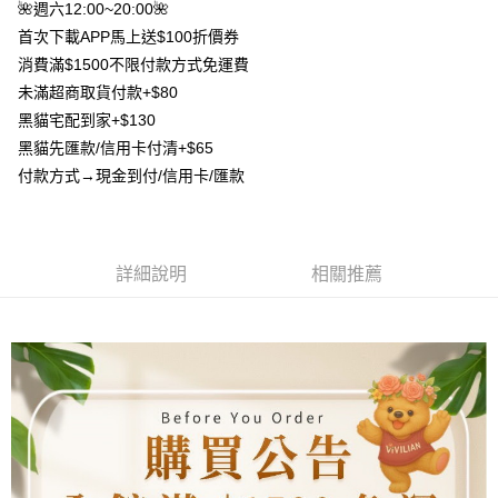
流程，驗證手機門號後，選擇欲分期的期數、繳款截止日，確認付款後即完
🌺週六12:00~20:00🌺
【關於「AFTEE先享後付」】
成交易。
ATM付款
首次下載APP馬上送$100折價券
AFTEE先享後付是「在收到商品之後才付款」的支付方式。 讓您購物簡單
3.實際核准額度、可分期數及費用金額請依後續交易確認頁面所載為準。
便利好安心！
消費滿$1500不限付款方式免運費
4.訂單成立30分鐘內，如未前往確認交易或遇審核未通過，訂單將自動取
貨到付款
１．簡單：不需註冊會員、不需綁卡、不需儲值。
消。如遇「轉專審核」未通過狀況，表示未達大哥付你分期系統評分，恕無
未滿超商取貨付款+$80
２．便利：只要手機號碼，簡訊認證，即可結帳。
法說明評估內容。
３．安心：先確認商品／服務後，再付款。
黑貓宅配到家+$130
【繳款方式說明】
運送方式
黑貓先匯款/信用卡付清+$65
1.分期款項不併入電信帳單，「大哥付你分期」於每月結算日後寄送繳費提
【「AFTEE先享後付」結帳流程】
全家取貨付款
醒簡訊。
付款方式→現金到付/信用卡/匯款
１．於結帳方式選擇「AFTEE先享後付」後，將跳轉至「AFTEE先享後付」
2.透過簡訊連結打開帳單後，可選擇「超商條碼／台灣大直營門市／銀行轉
每筆NT$80，滿NT$1,500(含以上)免運費
結帳頁面，進行簡訊認證並確認金額後，即可完成結帳。
帳／街口支付／iPASS MONEY」等通路繳費。
２．訂單成立數日內，您將收到繳費通知簡訊。
7-11取貨付款
３．收到繳費通知簡訊後14天內，點擊此簡訊中的連結，可透過四大超商／
【注意事項】
ATM／網路銀行／等多元方式進行付款，方視為交易完成。
每筆NT$80，滿NT$1,500(含以上)免運費
1.本服務係由「台灣大哥大股份有限公司」（以下簡稱本公司）所提供，讓
詳細說明
相關推薦
※ 請注意：結帳手續完成當下不需立刻繳費，但若您需要取消訂單，請聯絡
用戶於交易時，得透過本服務購買商品或服務，並由商店將買賣／分期付款
購買商品的店家。未經商家同意取消之訂單仍視為有效，需透過AFTEE先享
先付款宅配到府
買賣價金債權讓與本公司後，依約使用本公司帳單繳交帳款。
後付繳納相關費用。
2.基於同意付款使用「大哥付你分期」之契約關係目的，商店將以您的個人
每筆NT$65，滿NT$1,500(含以上)免運費
※ 交易是否成功請以「AFTEE先享後付 」之結帳頁面顯示為準，若有關於
資料（包含姓名、電話或地址）提供予台灣大哥大進項蒐集、處理及利用，
是否繳費成功／繳費後需取消欲退款等相關疑問，請聯繫「AFTEE先享後付
由本公司與您本人進行分期帳單所需資料之確認、核對及更正。
客戶支援中心」
https://netprotections.freshdesk.com/support/home
貨到付款
3.完整用戶服務條款，請詳閱以下連結：
https://oppay.tw/userRule
每筆NT$130，滿NT$1,500(含以上)免運費
【注意事項】
１．透過由恩沛科技股份有限公司提供之「AFTEE先享後付」服務完成之交
海外配送
查看運費
易，需依本服務之必要範圍內提供個人資料，並將交易相關給付款項請求債
權轉讓予恩沛科技股份有限公司。
２．關於個人資料處理事宜，請瀏覽以下網址：