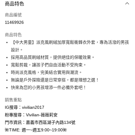
商品特色
信用卡一次付款
商品編號
信用卡分期付款
11469926
3 期 0 利率 每期
NT$393
21家銀行
商品特色
合作金庫商業銀行
第一商業銀行
超商取貨付款
【中大男童】派克風刷絨加厚寬鬆衝鋒衣外套，專為活潑的男孩
華南商業銀行
彰化商業銀行
設計。
LINE Pay
上海商業儲蓄銀行
台北富邦商業銀行
國泰世華商業銀行
兆豐國際商業銀行
採用高品質刷絨材質，提供絕佳的保暖效果。
Apple Pay
臺灣中小企業銀行
台中商業銀行
寬鬆剪裁，讓孩子們自由活動不受拘束。
匯豐（台灣）商業銀行
華泰商業銀行
時尚派克風格，完美結合實用與潮流。
街口支付
聯邦商業銀行
遠東國際商業銀行
無論是戶外探險還是日常穿搭，都是理想之選！
元大商業銀行
永豐商業銀行
悠遊付
快來為您的小男孩增添一件必備外套吧！
玉山商業銀行
星展（台灣）商業銀行
台新國際商業銀行
中國信託商業銀行
Google Pay
銷售重點
台灣樂天信用卡公司
大哥付你分期
IG搜尋：vivilian2017
相關說明
粉專搜尋：Vivilian-薇薇莉安
【大哥付你分期使用說明】
門市資訊：嘉義市西區湖子內路134號
AFTEE先享後付
1.本服務由台灣大哥大提供，台灣大哥大用戶可立即使用無須另外申請。
🌺TIME: 週一~週五9:00~19:00🌺
2.付款方式選擇「大哥付你分期」，訂單成立後會自動跳轉到大哥付的交易
相關說明