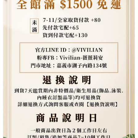
https://aftee.tw/terms/#terms3
３．未成年的使用者請事先徵得法定代理人或監護人之同意方可使用
「AFTEE先享後付」，若未經同意申辦者引起之損失，本公司不負相關責
任。
４．使用「AFTEE先享後付」時，將依據個別帳號之用戶狀況，依本公司即
時審查核予不同之上限額度；若仍有額度不足之情形，本公司將視審查結果
請求用戶進行身份認證。
５．嚴禁一人註冊多個帳號或使用他人資訊註冊。若發現惡意使用之情形，
恩沛科技股份有限公司將有權停止該用戶之使用額度並採取法律行動。