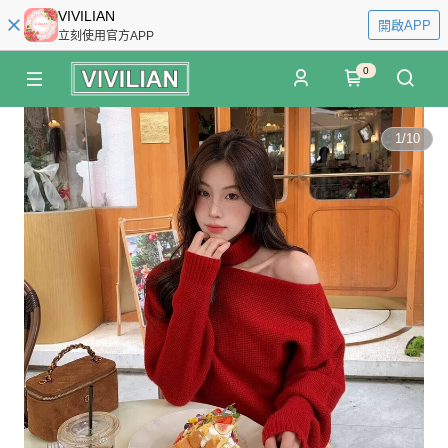
VIVILIAN
開啟APP
立刻使用官方APP
0
1
/
10