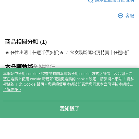
顯示電腦版詳細說明
客服
商品相關分類 (1)
🔥 任性出清｜任選半價(5折)🔥
👗女裝斷碼出清特賣｜任選5折
本分類熱銷
全站排行
本網站中使用 cookie，欲查詢有關本網站使用 cookie 方式之詳情，及若您不希
望在電腦上使用 cookie 時應如何變更電腦的 cookie 設定，請參閱本網站「
隱私
權條款
」之 Cookie 聲明。您繼續使用本網站即表示您同意本公司得按本網站使
用條款之 Cookie 聲明使用 cookie。
了解更多 >
熱門標籤
我知道了