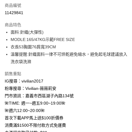
商品編號
信用卡分期付款
11429841
3 期 0 利率 每期
NT$196
21家銀行
商品特色
合作金庫商業銀行
第一商業銀行
超商取貨付款
面料:針織(大彈性)
華南商業銀行
彰化商業銀行
MODLE:165/47KG示範FREE SIZE
LINE Pay
上海商業儲蓄銀行
台北富邦商業銀行
國泰世華商業銀行
兆豐國際商業銀行
衣長53胸圍76肩寬39CM
Apple Pay
臺灣中小企業銀行
台中商業銀行
溫馨提醒:針織面料一律不可烘乾避免縮水，避免起毛球建議放入
匯豐（台灣）商業銀行
華泰商業銀行
洗衣袋洗滌
街口支付
聯邦商業銀行
遠東國際商業銀行
元大商業銀行
永豐商業銀行
悠遊付
銷售重點
玉山商業銀行
星展（台灣）商業銀行
IG搜尋：vivilian2017
台新國際商業銀行
中國信託商業銀行
Google Pay
粉專搜尋：Vivilian-薇薇莉安
台灣樂天信用卡公司
大哥付你分期
門市資訊：嘉義市西區湖子內路134號
相關說明
🌺TIME: 週一~週五9:00~19:00🌺
【大哥付你分期使用說明】
🌺週六12:00~20:00🌺
AFTEE先享後付
1.本服務由台灣大哥大提供，台灣大哥大用戶可立即使用無須另外申請。
首次下載APP馬上送$100折價券
2.付款方式選擇「大哥付你分期」，訂單成立後會自動跳轉到大哥付的交易
相關說明
流程，驗證手機門號後，選擇欲分期的期數、繳款截止日，確認付款後即完
消費滿$1500不限付款方式免運費
【關於「AFTEE先享後付」】
成交易。
ATM付款