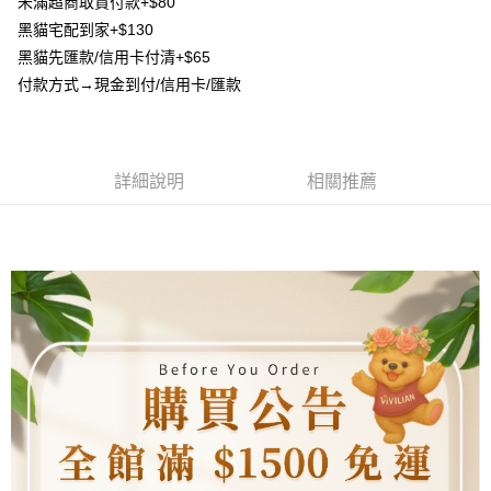
未滿超商取貨付款+$80
AFTEE先享後付是「在收到商品之後才付款」的支付方式。 讓您購物簡單
3.實際核准額度、可分期數及費用金額請依後續交易確認頁面所載為準。
便利好安心！
黑貓宅配到家+$130
4.訂單成立30分鐘內，如未前往確認交易或遇審核未通過，訂單將自動取
貨到付款
１．簡單：不需註冊會員、不需綁卡、不需儲值。
消。如遇「轉專審核」未通過狀況，表示未達大哥付你分期系統評分，恕無
黑貓先匯款/信用卡付清+$65
２．便利：只要手機號碼，簡訊認證，即可結帳。
法說明評估內容。
３．安心：先確認商品／服務後，再付款。
付款方式→現金到付/信用卡/匯款
【繳款方式說明】
運送方式
1.分期款項不併入電信帳單，「大哥付你分期」於每月結算日後寄送繳費提
【「AFTEE先享後付」結帳流程】
全家取貨付款
醒簡訊。
１．於結帳方式選擇「AFTEE先享後付」後，將跳轉至「AFTEE先享後付」
2.透過簡訊連結打開帳單後，可選擇「超商條碼／台灣大直營門市／銀行轉
每筆NT$80，滿NT$1,500(含以上)免運費
結帳頁面，進行簡訊認證並確認金額後，即可完成結帳。
帳／街口支付／iPASS MONEY」等通路繳費。
２．訂單成立數日內，您將收到繳費通知簡訊。
詳細說明
相關推薦
7-11取貨付款
３．收到繳費通知簡訊後14天內，點擊此簡訊中的連結，可透過四大超商／
【注意事項】
ATM／網路銀行／等多元方式進行付款，方視為交易完成。
每筆NT$80，滿NT$1,500(含以上)免運費
1.本服務係由「台灣大哥大股份有限公司」（以下簡稱本公司）所提供，讓
※ 請注意：結帳手續完成當下不需立刻繳費，但若您需要取消訂單，請聯絡
用戶於交易時，得透過本服務購買商品或服務，並由商店將買賣／分期付款
購買商品的店家。未經商家同意取消之訂單仍視為有效，需透過AFTEE先享
先付款宅配到府
買賣價金債權讓與本公司後，依約使用本公司帳單繳交帳款。
後付繳納相關費用。
2.基於同意付款使用「大哥付你分期」之契約關係目的，商店將以您的個人
每筆NT$65，滿NT$1,500(含以上)免運費
※ 交易是否成功請以「AFTEE先享後付 」之結帳頁面顯示為準，若有關於
資料（包含姓名、電話或地址）提供予台灣大哥大進項蒐集、處理及利用，
是否繳費成功／繳費後需取消欲退款等相關疑問，請聯繫「AFTEE先享後付
由本公司與您本人進行分期帳單所需資料之確認、核對及更正。
客戶支援中心」
https://netprotections.freshdesk.com/support/home
貨到付款
3.完整用戶服務條款，請詳閱以下連結：
https://oppay.tw/userRule
每筆NT$130，滿NT$1,500(含以上)免運費
【注意事項】
１．透過由恩沛科技股份有限公司提供之「AFTEE先享後付」服務完成之交
海外配送
查看運費
易，需依本服務之必要範圍內提供個人資料，並將交易相關給付款項請求債
權轉讓予恩沛科技股份有限公司。
２．關於個人資料處理事宜，請瀏覽以下網址：
https://aftee.tw/terms/#terms3