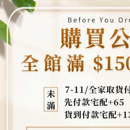
「AFTE
任。
４．使用「
即時審查
結果請求
５．嚴禁
形，恩沛
動。