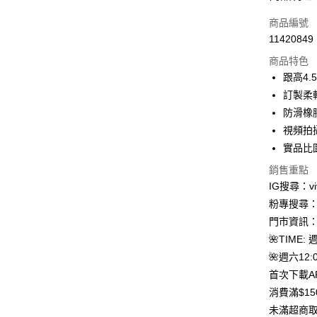
信用卡一
商品編號
11420849
信用卡分
商品特色
3 期 
跟高4.
合作金
訂製柔
超商取貨
華南商
防滑橡
LINE Pay
上海商
視頻拍
國泰世
實品比
Apple Pay
臺灣中
匯豐（
銷售重點
街口支付
聯邦商
IG搜尋：viv
元大商
Google Pa
粉專搜尋：V
玉山商
門市資訊：
台新國
大哥付你
🌺TIME: 
台灣樂
相關說明
🌺週六12:0
【大哥付
AFTEE先
1.本服務
首次下載A
2.付款方
相關說明
消費滿$1
流程，驗
【關於「A
ATM付款
完成交易
未滿超商取
AFTEE