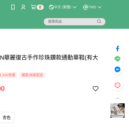
0
中文 (繁體)
TWD
LIAN華麗復古手作珍珠鑽款通勤單鞋(有大
1,500免運
國家/地區配送
90
杏色