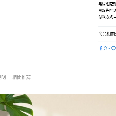
3.實際核
便利好安
黑貓宅配到
4.訂單成
貨到付款
１．簡單
黑貓先匯款
消。如遇
２．便利
無法說明
付款方式→
３．安心
【繳款方
運送方式
1.分期款
【「AFT
醒簡訊。
１．於結帳
全家取貨
商品相關分
2.透過簡
付」結帳
帳／街口支
每筆NT$8
２．訂單
🔥快閃
３．收到繳
分享
【注意事
／ATM／
7-11取貨
全店熱銷
1.本服務
※ 請注意
每筆NT$8
用戶於交
絡購買商品
款買賣價
先享後付
先付款宅
2.基於同
※ 交易是
資料（包
是否繳費成
每筆NT$6
用，由本
說明
相關推薦
付客戶支
3.完整用
貨到付款
【注意事
每筆NT$1
１．透過由
交易，需
海外配送
求債權轉
２．關於
https://aft
３．未成