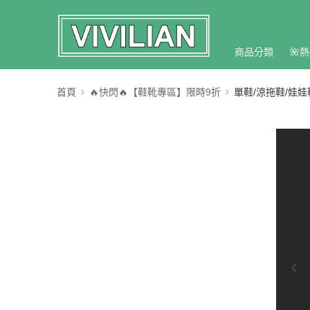
商品分類
🌺熱
首頁
🔥快閃🔥【鞋靴專區】限時9折
單鞋/涼拖鞋/娃娃