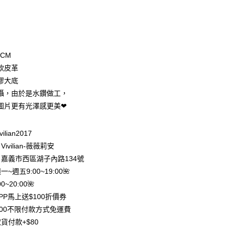
次付款
期付款
0 利率 每期
NT$296
21家銀行
5CM
庫商業銀行
第一商業銀行
軟皮革
付款
業銀行
彰化商業銀行
膠大底
業儲蓄銀行
台北富邦商業銀行
攝，由於是水鑽做工，
華商業銀行
兆豐國際商業銀行
圖片更有光澤感更美❤
小企業銀行
台中商業銀行
台灣）商業銀行
華泰商業銀行
業銀行
遠東國際商業銀行
ilian2017
業銀行
永豐商業銀行
y
ivilian-薇薇莉安
業銀行
星展（台灣）商業銀行
嘉義市西區湖子內路134號
際商業銀行
中國信託商業銀行
分期
週一~週五9:00~19:00🌺
天信用卡公司
0~20:00🌺
你分期使用說明】
享後付
由台灣大哥大提供，台灣大哥大用戶可立即使用無須另外申請。
PP馬上送$100折價券
式選擇「大哥付你分期」，訂單成立後會自動跳轉到大哥付的交易
500不限付款方式免運費
證手機門號後，選擇欲分期的期數、繳款截止日，確認付款後即
FTEE先享後付」】
。
貨付款+$80
先享後付是「在收到商品之後才付款」的支付方式。 讓您購物簡單