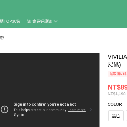
銷TOP30🌺
🌺 會員好康🌺
鞋/
VIVI
尺碼)
超取滿NT$
NT$8
NT$1,190
COLOR
黑色