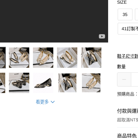
SIZE
35
41訂製
鞋子尺寸
數量
預購商品：
看更多
付款與運
超取滿NT$
付款方式
商品特色