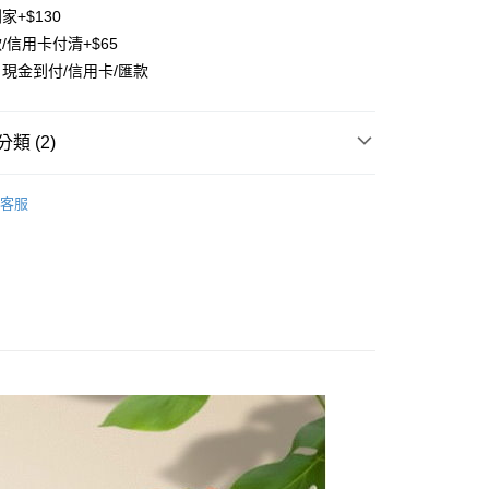
准額度、可分期數及費用金額請依後續交易確認頁面所載為準。
心！
家+$130
立30分鐘內，如未前往確認交易或遇審核未通過，訂單將自動取
：不需註冊會員、不需綁卡、不需儲值。
/信用卡付清+$65
「轉專審核」未通過狀況，表示未達大哥付你分期系統評分，恕
：只要手機號碼，簡訊認證，即可結帳。
評估內容。
現金到付/信用卡/匯款
：先確認商品／服務後，再付款。
式說明】
項不併入電信帳單，「大哥付你分期」於每月結算日後寄送繳費提
EE先享後付」結帳流程】
方式選擇「AFTEE先享後付」後，將跳轉至「AFTEE先享後
付款
類 (2)
訊連結打開帳單後，可選擇「超商條碼／台灣大直營門市／銀行轉
頁面，進行簡訊認證並確認金額後，即可完成結帳。
付／iPASS MONEY」等通路繳費。
0，滿NT$1,500(含以上)免運費
成立數日內，您將收到繳費通知簡訊。
【鞋靴專區】限時9折
單鞋/涼拖鞋/娃娃鞋/
費通知簡訊後14天內，點擊此簡訊中的連結，可透過四大超商
客服
項】
網路銀行／等多元方式進行付款，方視為交易完成。
付款
係由「台灣大哥大股份有限公司」（以下簡稱本公司）所提供，讓
：結帳手續完成當下不需立刻繳費，但若您需要取消訂單，請聯
0，滿NT$1,500(含以上)免運費
易時，得透過本服務購買商品或服務，並由商店將買賣／分期付
的店家。未經商家同意取消之訂單仍視為有效，需透過AFTEE
金債權讓與本公司後，依約使用本公司帳單繳交帳款。
繳納相關費用。
配到府
意付款使用「大哥付你分期」之契約關係目的，商店將以您的個人
否成功請以「AFTEE先享後付 」之結帳頁面顯示為準，若有關於
含姓名、電話或地址）提供予台灣大哥大進項蒐集、處理及利
功／繳費後需取消欲退款等相關疑問，請聯繫「AFTEE先享後
5，滿NT$1,500(含以上)免運費
公司與您本人進行分期帳單所需資料之確認、核對及更正。
援中心」
https://netprotections.freshdesk.com/support/home
戶服務條款，請詳閱以下連結：
https://oppay.tw/userRule
項】
30，滿NT$1,500(含以上)免運費
恩沛科技股份有限公司提供之「AFTEE先享後付」服務完成之
依本服務之必要範圍內提供個人資料，並將交易相關給付款項請
查看運費
讓予恩沛科技股份有限公司。
個人資料處理事宜，請瀏覽以下網址：
ee.tw/terms/#terms3
年的使用者請事先徵得法定代理人或監護人之同意方可使用