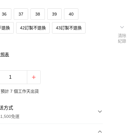
36
37
38
39
40
不退換
42訂製不退換
43訂製不退換
清除
紀錄
對照表
預計 7 個工作天出貨
送方式
1,500免運