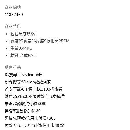
信用卡一次付款
商品編號
信用卡分期付款
11387469
3 期 0 利率 每期
NT$233
21家銀行
商品特色
合作金庫商業銀行
第一商業銀行
超商取貨付款
包包尺寸規格：
華南商業銀行
彰化商業銀行
寬度25高度26厚度9提把高25CM
LINE Pay
上海商業儲蓄銀行
台北富邦商業銀行
國泰世華商業銀行
兆豐國際商業銀行
重量0.44KG
Apple Pay
臺灣中小企業銀行
台中商業銀行
材質:合成皮革
匯豐（台灣）商業銀行
華泰商業銀行
街口支付
聯邦商業銀行
遠東國際商業銀行
銷售重點
元大商業銀行
永豐商業銀行
悠遊付
IG搜尋： vivilianonly
玉山商業銀行
星展（台灣）商業銀行
粉專搜尋:Vivilian薇薇莉安
台新國際商業銀行
中國信託商業銀行
Google Pay
首次下載APP馬上送$100折價券
台灣樂天信用卡公司
大哥付你分期
消費滿$1500不限付款方式免運費
相關說明
未滿超商取貨付款+$80
【大哥付你分期使用說明】
黑貓宅配到家+$130
AFTEE先享後付
1.本服務由台灣大哥大提供，台灣大哥大用戶可立即使用無須另外申請。
黑貓先匯款/信用卡付清+$65
2.付款方式選擇「大哥付你分期」，訂單成立後會自動跳轉到大哥付的交易
相關說明
流程，驗證手機門號後，選擇欲分期的期數、繳款截止日，確認付款後即完
付款方式→現金到付/信用卡/匯款
【關於「AFTEE先享後付」】