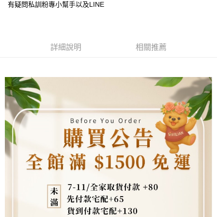
成交易。
ATM付款
有疑問私訓粉專小幫手以及LINE
AFTEE先享後付是「在收到商品之後才付款」的支付方式。 讓您購物簡單
3.實際核准額度、可分期數及費用金額請依後續交易確認頁面所載為準。
便利好安心！
4.訂單成立30分鐘內，如未前往確認交易或遇審核未通過，訂單將自動取
貨到付款
１．簡單：不需註冊會員、不需綁卡、不需儲值。
消。如遇「轉專審核」未通過狀況，表示未達大哥付你分期系統評分，恕無
２．便利：只要手機號碼，簡訊認證，即可結帳。
法說明評估內容。
３．安心：先確認商品／服務後，再付款。
【繳款方式說明】
運送方式
詳細說明
相關推薦
1.分期款項不併入電信帳單，「大哥付你分期」於每月結算日後寄送繳費提
【「AFTEE先享後付」結帳流程】
全家取貨付款
醒簡訊。
１．於結帳方式選擇「AFTEE先享後付」後，將跳轉至「AFTEE先享後付」
2.透過簡訊連結打開帳單後，可選擇「超商條碼／台灣大直營門市／銀行轉
每筆NT$80，滿NT$1,500(含以上)免運費
結帳頁面，進行簡訊認證並確認金額後，即可完成結帳。
帳／街口支付／iPASS MONEY」等通路繳費。
２．訂單成立數日內，您將收到繳費通知簡訊。
7-11取貨付款
３．收到繳費通知簡訊後14天內，點擊此簡訊中的連結，可透過四大超商／
【注意事項】
ATM／網路銀行／等多元方式進行付款，方視為交易完成。
每筆NT$80，滿NT$1,500(含以上)免運費
1.本服務係由「台灣大哥大股份有限公司」（以下簡稱本公司）所提供，讓
※ 請注意：結帳手續完成當下不需立刻繳費，但若您需要取消訂單，請聯絡
用戶於交易時，得透過本服務購買商品或服務，並由商店將買賣／分期付款
購買商品的店家。未經商家同意取消之訂單仍視為有效，需透過AFTEE先享
先付款宅配到府
買賣價金債權讓與本公司後，依約使用本公司帳單繳交帳款。
後付繳納相關費用。
2.基於同意付款使用「大哥付你分期」之契約關係目的，商店將以您的個人
每筆NT$65，滿NT$1,500(含以上)免運費
※ 交易是否成功請以「AFTEE先享後付 」之結帳頁面顯示為準，若有關於
資料（包含姓名、電話或地址）提供予台灣大哥大進項蒐集、處理及利用，
是否繳費成功／繳費後需取消欲退款等相關疑問，請聯繫「AFTEE先享後付
由本公司與您本人進行分期帳單所需資料之確認、核對及更正。
客戶支援中心」
https://netprotections.freshdesk.com/support/home
貨到付款
3.完整用戶服務條款，請詳閱以下連結：
https://oppay.tw/userRule
每筆NT$130，滿NT$1,500(含以上)免運費
【注意事項】
１．透過由恩沛科技股份有限公司提供之「AFTEE先享後付」服務完成之交
海外配送
查看運費
易，需依本服務之必要範圍內提供個人資料，並將交易相關給付款項請求債
權轉讓予恩沛科技股份有限公司。
２．關於個人資料處理事宜，請瀏覽以下網址：
https://aftee.tw/terms/#terms3