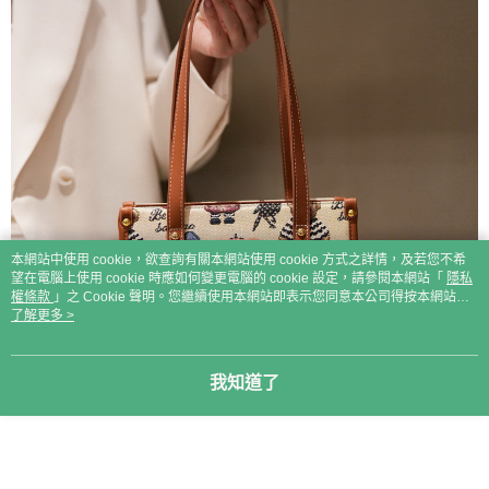
本網站中使用 cookie，欲查詢有關本網站使用 cookie 方式之詳情，及若您不希
望在電腦上使用 cookie 時應如何變更電腦的 cookie 設定，請參閱本網站「
隱私
權條款
」之 Cookie 聲明。您繼續使用本網站即表示您同意本公司得按本網站使
用條款之 Cookie 聲明使用 cookie。
了解更多 >
我知道了