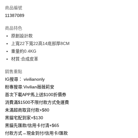
信用卡一次付款
商品編號
信用卡分期付款
11387089
3 期 0 利率 每期
NT$199
21家銀行
商品特色
合作金庫商業銀行
第一商業銀行
超商取貨付款
原創設計款
華南商業銀行
彰化商業銀行
上寬22下寬22高14底部厚8CM
LINE Pay
上海商業儲蓄銀行
台北富邦商業銀行
國泰世華商業銀行
兆豐國際商業銀行
重量約0.4KG
Apple Pay
臺灣中小企業銀行
台中商業銀行
材質:合成皮革
匯豐（台灣）商業銀行
華泰商業銀行
街口支付
聯邦商業銀行
遠東國際商業銀行
銷售重點
元大商業銀行
永豐商業銀行
悠遊付
IG搜尋： vivilianonly
玉山商業銀行
星展（台灣）商業銀行
粉專搜尋:Vivilian薇薇莉安
台新國際商業銀行
中國信託商業銀行
Google Pay
首次下載APP馬上送$100折價券
台灣樂天信用卡公司
大哥付你分期
消費滿$1500不限付款方式免運費
相關說明
未滿超商取貨付款+$80
【大哥付你分期使用說明】
黑貓宅配到家+$130
AFTEE先享後付
1.本服務由台灣大哥大提供，台灣大哥大用戶可立即使用無須另外申請。
黑貓先匯款/信用卡付清+$65
2.付款方式選擇「大哥付你分期」，訂單成立後會自動跳轉到大哥付的交易
相關說明
流程，驗證手機門號後，選擇欲分期的期數、繳款截止日，確認付款後即完
付款方式→現金到付/信用卡/匯款
【關於「AFTEE先享後付」】