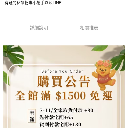
成交易。
ATM付款
有疑問私訓粉專小幫手以及LINE
AFTEE先享後付是「在收到商品之後才付款」的支付方式。 讓您購物簡單
3.實際核准額度、可分期數及費用金額請依後續交易確認頁面所載為準。
便利好安心！
4.訂單成立30分鐘內，如未前往確認交易或遇審核未通過，訂單將自動取
貨到付款
１．簡單：不需註冊會員、不需綁卡、不需儲值。
消。如遇「轉專審核」未通過狀況，表示未達大哥付你分期系統評分，恕無
２．便利：只要手機號碼，簡訊認證，即可結帳。
法說明評估內容。
３．安心：先確認商品／服務後，再付款。
【繳款方式說明】
運送方式
詳細說明
相關推薦
1.分期款項不併入電信帳單，「大哥付你分期」於每月結算日後寄送繳費提
【「AFTEE先享後付」結帳流程】
全家取貨付款
醒簡訊。
１．於結帳方式選擇「AFTEE先享後付」後，將跳轉至「AFTEE先享後付」
2.透過簡訊連結打開帳單後，可選擇「超商條碼／台灣大直營門市／銀行轉
每筆NT$80，滿NT$1,500(含以上)免運費
結帳頁面，進行簡訊認證並確認金額後，即可完成結帳。
帳／街口支付／iPASS MONEY」等通路繳費。
２．訂單成立數日內，您將收到繳費通知簡訊。
7-11取貨付款
３．收到繳費通知簡訊後14天內，點擊此簡訊中的連結，可透過四大超商／
【注意事項】
ATM／網路銀行／等多元方式進行付款，方視為交易完成。
每筆NT$80，滿NT$1,500(含以上)免運費
1.本服務係由「台灣大哥大股份有限公司」（以下簡稱本公司）所提供，讓
※ 請注意：結帳手續完成當下不需立刻繳費，但若您需要取消訂單，請聯絡
用戶於交易時，得透過本服務購買商品或服務，並由商店將買賣／分期付款
購買商品的店家。未經商家同意取消之訂單仍視為有效，需透過AFTEE先享
先付款宅配到府
買賣價金債權讓與本公司後，依約使用本公司帳單繳交帳款。
後付繳納相關費用。
2.基於同意付款使用「大哥付你分期」之契約關係目的，商店將以您的個人
每筆NT$65，滿NT$1,500(含以上)免運費
※ 交易是否成功請以「AFTEE先享後付 」之結帳頁面顯示為準，若有關於
資料（包含姓名、電話或地址）提供予台灣大哥大進項蒐集、處理及利用，
是否繳費成功／繳費後需取消欲退款等相關疑問，請聯繫「AFTEE先享後付
由本公司與您本人進行分期帳單所需資料之確認、核對及更正。
客戶支援中心」
https://netprotections.freshdesk.com/support/home
貨到付款
3.完整用戶服務條款，請詳閱以下連結：
https://oppay.tw/userRule
每筆NT$130，滿NT$1,500(含以上)免運費
【注意事項】
１．透過由恩沛科技股份有限公司提供之「AFTEE先享後付」服務完成之交
海外配送
查看運費
易，需依本服務之必要範圍內提供個人資料，並將交易相關給付款項請求債
權轉讓予恩沛科技股份有限公司。
２．關於個人資料處理事宜，請瀏覽以下網址：
https://aftee.tw/terms/#terms3