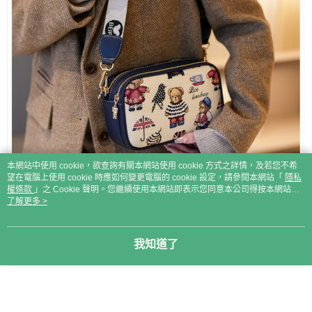
本網站中使用 cookie，欲查詢有關本網站使用 cookie 方式之詳情，及若您不希
望在電腦上使用 cookie 時應如何變更電腦的 cookie 設定，請參閱本網站「
隱私
權條款
」之 Cookie 聲明。您繼續使用本網站即表示您同意本公司得按本網站使
用條款之 Cookie 聲明使用 cookie。
了解更多 >
我知道了