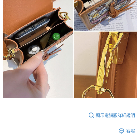
顯示電腦版詳細說明
客服