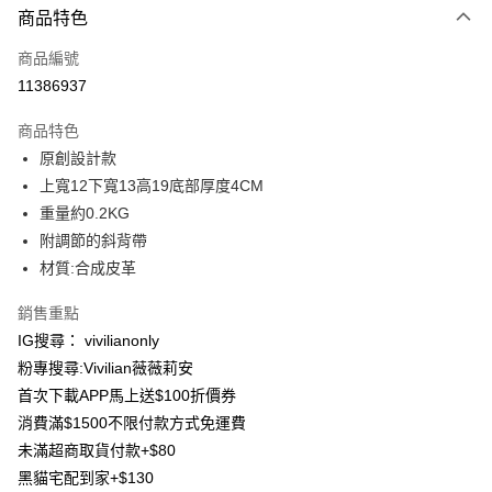
商品特色
信用卡一次付款
商品編號
信用卡分期付款
11386937
3 期 0 利率 每期
NT$133
21家銀行
商品特色
合作金庫商業銀行
第一商業銀行
超商取貨付款
原創設計款
華南商業銀行
彰化商業銀行
上寬12下寬13高19底部厚度4CM
LINE Pay
上海商業儲蓄銀行
台北富邦商業銀行
國泰世華商業銀行
兆豐國際商業銀行
重量約0.2KG
Apple Pay
臺灣中小企業銀行
台中商業銀行
附調節的斜背帶
匯豐（台灣）商業銀行
華泰商業銀行
材質:合成皮革
街口支付
聯邦商業銀行
遠東國際商業銀行
元大商業銀行
永豐商業銀行
悠遊付
銷售重點
玉山商業銀行
星展（台灣）商業銀行
IG搜尋： vivilianonly
台新國際商業銀行
中國信託商業銀行
Google Pay
粉專搜尋:Vivilian薇薇莉安
台灣樂天信用卡公司
大哥付你分期
首次下載APP馬上送$100折價券
相關說明
消費滿$1500不限付款方式免運費
【大哥付你分期使用說明】
未滿超商取貨付款+$80
AFTEE先享後付
1.本服務由台灣大哥大提供，台灣大哥大用戶可立即使用無須另外申請。
黑貓宅配到家+$130
2.付款方式選擇「大哥付你分期」，訂單成立後會自動跳轉到大哥付的交易
相關說明