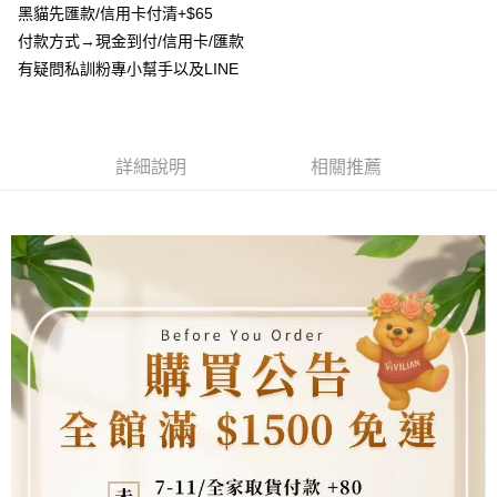
流程，驗證手機門號後，選擇欲分期的期數、繳款截止日，確認付款後即完
黑貓先匯款/信用卡付清+$65
【關於「AFTEE先享後付」】
成交易。
ATM付款
付款方式→現金到付/信用卡/匯款
AFTEE先享後付是「在收到商品之後才付款」的支付方式。 讓您購物簡單
3.實際核准額度、可分期數及費用金額請依後續交易確認頁面所載為準。
便利好安心！
有疑問私訓粉專小幫手以及LINE
4.訂單成立30分鐘內，如未前往確認交易或遇審核未通過，訂單將自動取
貨到付款
１．簡單：不需註冊會員、不需綁卡、不需儲值。
消。如遇「轉專審核」未通過狀況，表示未達大哥付你分期系統評分，恕無
２．便利：只要手機號碼，簡訊認證，即可結帳。
法說明評估內容。
３．安心：先確認商品／服務後，再付款。
【繳款方式說明】
運送方式
1.分期款項不併入電信帳單，「大哥付你分期」於每月結算日後寄送繳費提
【「AFTEE先享後付」結帳流程】
詳細說明
相關推薦
全家取貨付款
醒簡訊。
１．於結帳方式選擇「AFTEE先享後付」後，將跳轉至「AFTEE先享後付」
2.透過簡訊連結打開帳單後，可選擇「超商條碼／台灣大直營門市／銀行轉
每筆NT$80，滿NT$1,500(含以上)免運費
結帳頁面，進行簡訊認證並確認金額後，即可完成結帳。
帳／街口支付／iPASS MONEY」等通路繳費。
２．訂單成立數日內，您將收到繳費通知簡訊。
7-11取貨付款
３．收到繳費通知簡訊後14天內，點擊此簡訊中的連結，可透過四大超商／
【注意事項】
ATM／網路銀行／等多元方式進行付款，方視為交易完成。
每筆NT$80，滿NT$1,500(含以上)免運費
1.本服務係由「台灣大哥大股份有限公司」（以下簡稱本公司）所提供，讓
※ 請注意：結帳手續完成當下不需立刻繳費，但若您需要取消訂單，請聯絡
用戶於交易時，得透過本服務購買商品或服務，並由商店將買賣／分期付款
購買商品的店家。未經商家同意取消之訂單仍視為有效，需透過AFTEE先享
先付款宅配到府
買賣價金債權讓與本公司後，依約使用本公司帳單繳交帳款。
後付繳納相關費用。
2.基於同意付款使用「大哥付你分期」之契約關係目的，商店將以您的個人
每筆NT$65，滿NT$1,500(含以上)免運費
※ 交易是否成功請以「AFTEE先享後付 」之結帳頁面顯示為準，若有關於
資料（包含姓名、電話或地址）提供予台灣大哥大進項蒐集、處理及利用，
是否繳費成功／繳費後需取消欲退款等相關疑問，請聯繫「AFTEE先享後付
由本公司與您本人進行分期帳單所需資料之確認、核對及更正。
客戶支援中心」
https://netprotections.freshdesk.com/support/home
貨到付款
3.完整用戶服務條款，請詳閱以下連結：
https://oppay.tw/userRule
每筆NT$130，滿NT$1,500(含以上)免運費
【注意事項】
１．透過由恩沛科技股份有限公司提供之「AFTEE先享後付」服務完成之交
海外配送
查看運費
易，需依本服務之必要範圍內提供個人資料，並將交易相關給付款項請求債
權轉讓予恩沛科技股份有限公司。