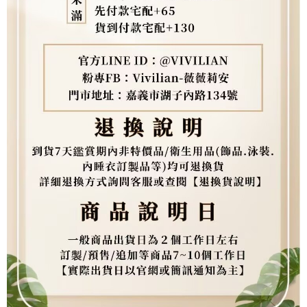
２．關於個人資料處理事宜，請瀏覽以下網址：
https://aftee.tw/terms/#terms3
３．未成年的使用者請事先徵得法定代理人或監護人之同意方可使用
「AFTEE先享後付」，若未經同意申辦者引起之損失，本公司不負相關責
任。
４．使用「AFTEE先享後付」時，將依據個別帳號之用戶狀況，依本公司即
時審查核予不同之上限額度；若仍有額度不足之情形，本公司將視審查結果
請求用戶進行身份認證。
５．嚴禁一人註冊多個帳號或使用他人資訊註冊。若發現惡意使用之情形，
恩沛科技股份有限公司將有權停止該用戶之使用額度並採取法律行動。