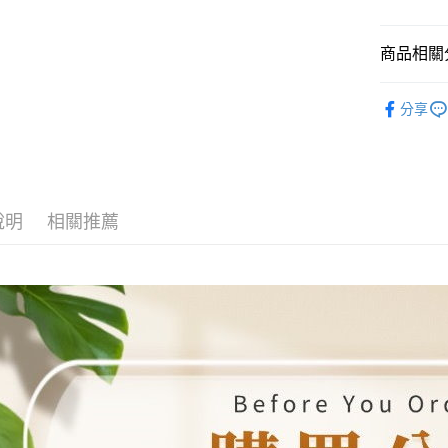
【繳款方
運送方式
1.分期款
【「AFT
醒簡訊。
商品相關分
１．於結帳
全家取貨
2.透過簡
付」結帳
帳／街口支
每筆NT$8
２．訂單
🔥 任性出
３．收到繳
分享
折】
【注意事
／ATM／
7-11取貨
1.本服務
※ 請注意
每筆NT$8
用戶於交
絡購買商品
款買賣價
先享後付
先付款宅
2.基於同
※ 交易是
資料（包
是否繳費成
每筆NT$6
說明
相關推薦
用，由本
付客戶支
3.完整用
貨到付款
【注意事
每筆NT$1
１．透過由
交易，需
海外配送
求債權轉
２．關於
https://aft
３．未成
「AFTE
任。
４．使用「