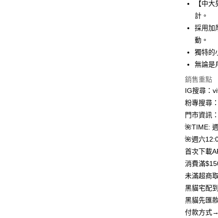
【中大
合作金
計。
超商取貨
華南商
採用加
LINE Pay
上海商
動。
國泰世
獨特的
Apple Pay
臺灣中
無論是
匯豐（
街口支付
聯邦商
銷售重點
元大商
悠遊付
IG搜尋：viv
玉山商
粉專搜尋：V
台新國
Google Pa
門市資訊：
台灣樂
大哥付你
🌺TIME: 
相關說明
🌺週六12:0
【大哥付
首次下載A
AFTEE先
1.本服務
消費滿$1
2.付款方
相關說明
流程，驗
【關於「A
未滿超商取
ATM付款
完成交易
AFTEE
黑貓宅配到
3.實際核
便利好安
4.訂單成
貨到付款
黑貓先匯款
１．簡單
消。如遇
２．便利
付款方式→
無法說明
３．安心