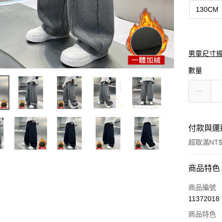
130CM
男童尺寸
數量
付款與運
超取滿NT$
付款方式
商品特色
信用卡一
商品編號
11372018
信用卡分
商品特色
3 期 