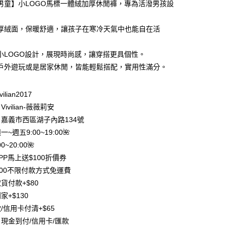
男童】小LOGO馬標一體絨加厚休閒褲，專為活潑男孩設
庫商業銀行
第一商業銀行
付款
業銀行
彰化商業銀行
厚絨面，保暖舒適，讓孩子在寒冷天氣中也能自在活
業儲蓄銀行
台北富邦商業銀行
華商業銀行
兆豐國際商業銀行
小LOGO設計，展現時尚感，讓穿搭更具個性。
小企業銀行
台中商業銀行
戶外遊玩或是居家休閒，皆能輕鬆搭配，實用性滿分。
台灣）商業銀行
華泰商業銀行
業銀行
遠東國際商業銀行
業銀行
永豐商業銀行
ilian2017
業銀行
星展（台灣）商業銀行
ivilian-薇薇莉安
際商業銀行
中國信託商業銀行
y
嘉義市西區湖子內路134號
天信用卡公司
分期
週一~週五9:00~19:00🌺
0~20:00🌺
你分期使用說明】
PP馬上送$100折價券
享後付
由台灣大哥大提供，台灣大哥大用戶可立即使用無須另外申請。
500不限付款方式免運費
式選擇「大哥付你分期」，訂單成立後會自動跳轉到大哥付的交易
證手機門號後，選擇欲分期的期數、繳款截止日，確認付款後即
FTEE先享後付」】
貨付款+$80
。
先享後付是「在收到商品之後才付款」的支付方式。 讓您購物簡單
家+$130
准額度、可分期數及費用金額請依後續交易確認頁面所載為準。
心！
立30分鐘內，如未前往確認交易或遇審核未通過，訂單將自動取
/信用卡付清+$65
：不需註冊會員、不需綁卡、不需儲值。
「轉專審核」未通過狀況，表示未達大哥付你分期系統評分，恕
：只要手機號碼，簡訊認證，即可結帳。
現金到付/信用卡/匯款
評估內容。
：先確認商品／服務後，再付款。