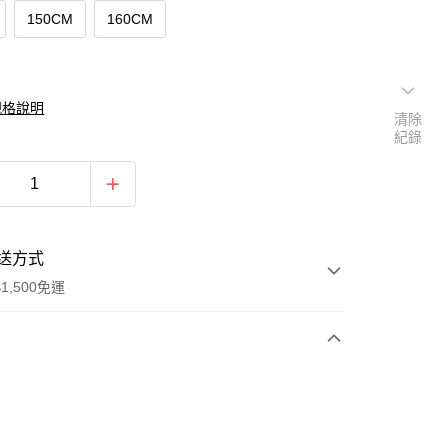
150CM
160CM
規格說明
清除
紀錄
送方式
1,500免運
次付款
期付款
0 利率 每期
NT$230
21家銀行