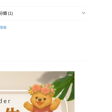
式說明】
項不併入電信帳單，「大哥付你分期」於每月結算日後寄送繳費提
EE先享後付」結帳流程】
類 (1)
方式選擇「AFTEE先享後付」後，將跳轉至「AFTEE先享後
付款
訊連結打開帳單後，可選擇「超商條碼／台灣大直營門市／銀行轉
頁面，進行簡訊認證並確認金額後，即可完成結帳。
付／iPASS MONEY」等通路繳費。
0，滿NT$1,500(含以上)免運費
成立數日內，您將收到繳費通知簡訊。
清｜任選半價(5折)🔥
【人氣童裝斷碼區｜任選全面5
費通知簡訊後14天內，點擊此簡訊中的連結，可透過四大超商
客服
項】
網路銀行／等多元方式進行付款，方視為交易完成。
付款
係由「台灣大哥大股份有限公司」（以下簡稱本公司）所提供，讓
：結帳手續完成當下不需立刻繳費，但若您需要取消訂單，請聯
0，滿NT$1,500(含以上)免運費
易時，得透過本服務購買商品或服務，並由商店將買賣／分期付
的店家。未經商家同意取消之訂單仍視為有效，需透過AFTEE
金債權讓與本公司後，依約使用本公司帳單繳交帳款。
繳納相關費用。
配到府
意付款使用「大哥付你分期」之契約關係目的，商店將以您的個人
否成功請以「AFTEE先享後付 」之結帳頁面顯示為準，若有關於
含姓名、電話或地址）提供予台灣大哥大進項蒐集、處理及利
功／繳費後需取消欲退款等相關疑問，請聯繫「AFTEE先享後
5，滿NT$1,500(含以上)免運費
公司與您本人進行分期帳單所需資料之確認、核對及更正。
援中心」
https://netprotections.freshdesk.com/support/home
戶服務條款，請詳閱以下連結：
https://oppay.tw/userRule
項】
30，滿NT$1,500(含以上)免運費
恩沛科技股份有限公司提供之「AFTEE先享後付」服務完成之
依本服務之必要範圍內提供個人資料，並將交易相關給付款項請
查看運費
讓予恩沛科技股份有限公司。
個人資料處理事宜，請瀏覽以下網址：
ee.tw/terms/#terms3
年的使用者請事先徵得法定代理人或監護人之同意方可使用
E先享後付」，若未經同意申辦者引起之損失，本公司不負相關責
AFTEE先享後付」時，將依據個別帳號之用戶狀況，依本公司