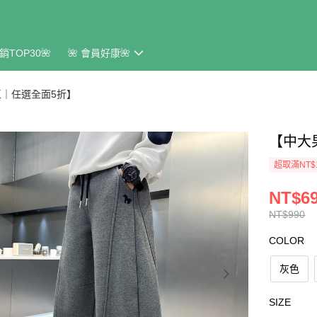
銷TOP30🌺
🌺 會員好康🌺
｜任選全面5折】
【中大
超取滿NT$
NT$6
NT$990
COLOR
灰色
SIZE