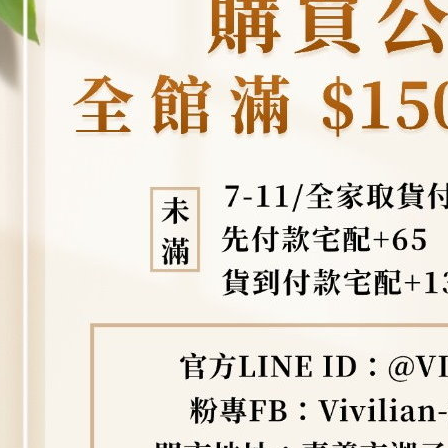
即時審查
結果請求
５．嚴禁
形，恩沛
動。