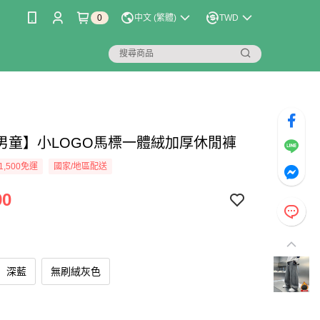
0
中文 (繁體)
TWD
男童】小LOGO馬標一體絨加厚休閒褲
1,500免運
國家/地區配送
90
深藍
無刷絨灰色