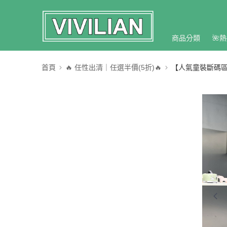
商品分類
🌺熱
首頁
🔥 任性出清｜任選半價(5折)🔥
【人氣童裝斷碼區