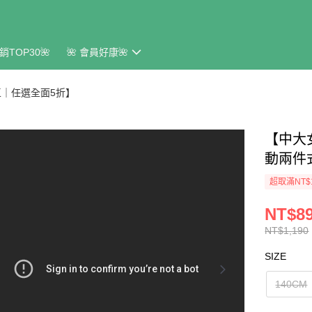
銷TOP30🌺
🌺 會員好康🌺
｜任選全面5折】
【中大
動兩件
超取滿NT$
NT$8
NT$1,190
SIZE
140CM