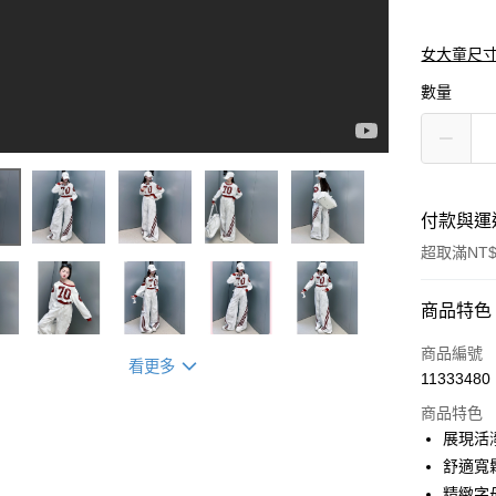
女大童尺
數量
付款與運
超取滿NT$
付款方式
商品特色
信用卡一
商品編號
看更多
11333480
信用卡分
商品特色
3 期 
展現活
合作金
舒適寬
超商取貨
華南商
精緻字