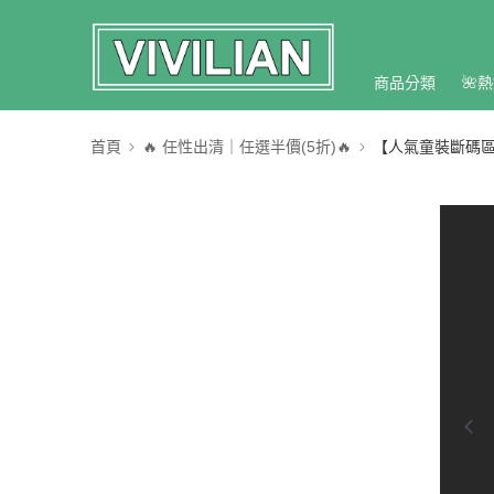
商品分類
🌺熱
首頁
🔥 任性出清｜任選半價(5折)🔥
【人氣童裝斷碼區