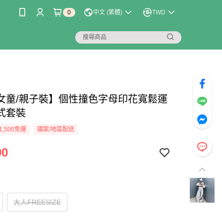
0
中文 (繁體)
TWD
女童/親子裝】個性撞色字母印花寬鬆運
式套裝
1,500免運
國家/地區配送
90
大人FREESIZE