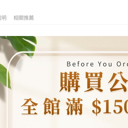
全家取貨
2.透過簡
付」結帳
帳／街口支
每筆NT$8
２．訂單
３．收到繳
說明
相關推薦
【注意事
／ATM／
7-11取貨
1.本服務
※ 請注意
每筆NT$8
用戶於交
絡購買商品
款買賣價
先享後付
先付款宅
2.基於同
※ 交易是
資料（包
是否繳費成
每筆NT$6
用，由本
付客戶支
3.完整用
貨到付款
【注意事
每筆NT$1
１．透過由
交易，需
海外配送
求債權轉
２．關於
https://aft
３．未成
「AFTE
任。
４．使用「
即時審查
結果請求
５．嚴禁
形，恩沛