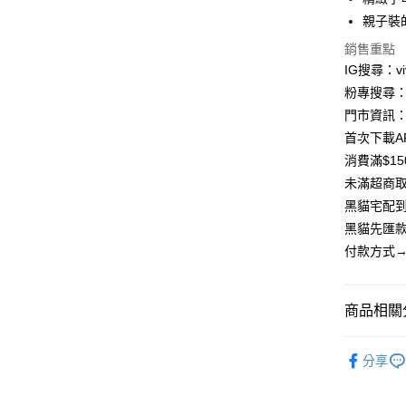
LINE Pay
上海商
親子裝
國泰世
Apple Pay
銷售重點
臺灣中
匯豐（
IG搜尋：viv
街口支付
聯邦商
粉專搜尋：V
元大商
悠遊付
門市資訊：
玉山商
首次下載A
台新國
Google Pa
消費滿$1
台灣樂
大哥付你
未滿超商取
相關說明
黑貓宅配到
【大哥付
黑貓先匯款
AFTEE先
1.本服務
付款方式→
2.付款方
相關說明
流程，驗
【關於「A
ATM付款
完成交易
AFTEE
3.實際核
便利好安
商品相關分
4.訂單成
貨到付款
１．簡單
消。如遇
２．便利
🔥 任性出
無法說明
３．安心
分享
折】
【繳款方
運送方式
1.分期款
【「AFT
醒簡訊。
１．於結帳