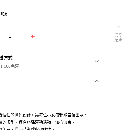
寸規格
清除
紀錄
送方式
1,500免運
次付款
期付款
0 利率 每期
NT$296
21家銀行
潑個性的撞色設計，讓每位小女孩都能自信出眾。
庫商業銀行
第一商業銀行
鬆的版型，適合各種運動活動，無拘無束。
付款
業銀行
彰化商業銀行
母印花，增添時尚感與趣味性。