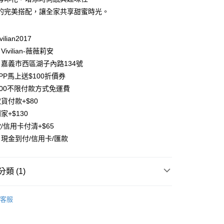
業儲蓄銀行
台北富邦商業銀行
的完美搭配，讓全家共享甜蜜時光。
華商業銀行
兆豐國際商業銀行
小企業銀行
台中商業銀行
台灣）商業銀行
華泰商業銀行
ilian2017
業銀行
遠東國際商業銀行
ivilian-薇薇莉安
業銀行
永豐商業銀行
嘉義市西區湖子內路134號
業銀行
星展（台灣）商業銀行
PP馬上送$100折價券
際商業銀行
中國信託商業銀行
y
500不限付款方式免運費
天信用卡公司
分期
貨付款+$80
家+$130
你分期使用說明】
/信用卡付清+$65
享後付
由台灣大哥大提供，台灣大哥大用戶可立即使用無須另外申請。
現金到付/信用卡/匯款
式選擇「大哥付你分期」，訂單成立後會自動跳轉到大哥付的交易
證手機門號後，選擇欲分期的期數、繳款截止日，確認付款後即
FTEE先享後付」】
。
先享後付是「在收到商品之後才付款」的支付方式。 讓您購物簡單
准額度、可分期數及費用金額請依後續交易確認頁面所載為準。
心！
類 (1)
立30分鐘內，如未前往確認交易或遇審核未通過，訂單將自動取
：不需註冊會員、不需綁卡、不需儲值。
「轉專審核」未通過狀況，表示未達大哥付你分期系統評分，恕
：只要手機號碼，簡訊認證，即可結帳。
清｜任選半價(5折)🔥
【人氣童裝斷碼區｜任選全面5
評估內容。
：先確認商品／服務後，再付款。
客服
式說明】
項不併入電信帳單，「大哥付你分期」於每月結算日後寄送繳費提
EE先享後付」結帳流程】
方式選擇「AFTEE先享後付」後，將跳轉至「AFTEE先享後