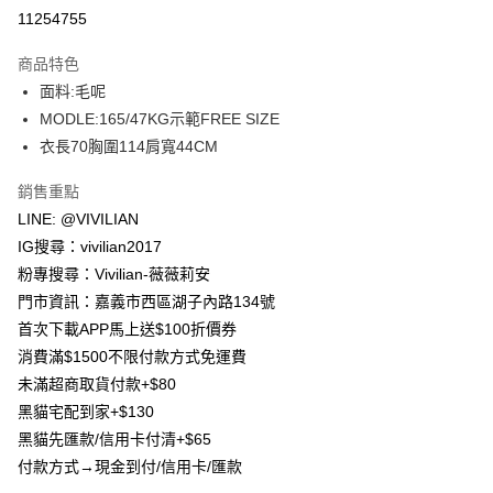
信用卡分期付款
11254755
3 期 0 利率 每期
NT$293
21家銀行
商品特色
合作金庫商業銀行
第一商業銀行
超商取貨付款
面料:毛呢
華南商業銀行
彰化商業銀行
MODLE:165/47KG示範FREE SIZE
LINE Pay
上海商業儲蓄銀行
台北富邦商業銀行
國泰世華商業銀行
兆豐國際商業銀行
衣長70胸圍114肩寬44CM
Apple Pay
臺灣中小企業銀行
台中商業銀行
銷售重點
匯豐（台灣）商業銀行
華泰商業銀行
街口支付
聯邦商業銀行
遠東國際商業銀行
LINE: @VIVILIAN
元大商業銀行
永豐商業銀行
悠遊付
IG搜尋：vivilian2017
玉山商業銀行
星展（台灣）商業銀行
粉專搜尋：Vivilian-薇薇莉安
台新國際商業銀行
中國信託商業銀行
Google Pay
門市資訊：嘉義市西區湖子內路134號
台灣樂天信用卡公司
大哥付你分期
首次下載APP馬上送$100折價券
相關說明
消費滿$1500不限付款方式免運費
【大哥付你分期使用說明】
未滿超商取貨付款+$80
AFTEE先享後付
1.本服務由台灣大哥大提供，台灣大哥大用戶可立即使用無須另外申請。
黑貓宅配到家+$130
2.付款方式選擇「大哥付你分期」，訂單成立後會自動跳轉到大哥付的交易
相關說明
流程，驗證手機門號後，選擇欲分期的期數、繳款截止日，確認付款後即完
黑貓先匯款/信用卡付清+$65
【關於「AFTEE先享後付」】
成交易。
ATM付款
付款方式→現金到付/信用卡/匯款
AFTEE先享後付是「在收到商品之後才付款」的支付方式。 讓您購物簡單
3.實際核准額度、可分期數及費用金額請依後續交易確認頁面所載為準。
便利好安心！