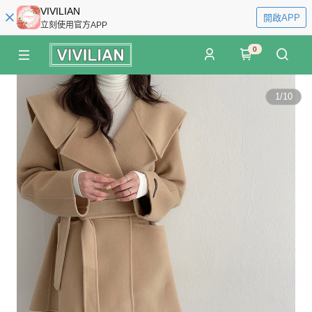
VIVILIAN
開啟APP
立刻使用官方APP
0
1
/
10