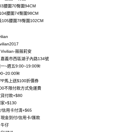
業儲蓄銀行
台北富邦商業銀行
03腰圍70臀圍94CM
華商業銀行
兆豐國際商業銀行
104腰圍74臀圍98CM
小企業銀行
台中商業銀行
長105腰圍78臀圍102CM
台灣）商業銀行
華泰商業銀行
業銀行
遠東國際商業銀行
業銀行
永豐商業銀行
ilian
業銀行
星展（台灣）商業銀行
ilian2017
際商業銀行
中國信託商業銀行
y
ivilian-薇薇莉安
天信用卡公司
分期
嘉義市西區湖子內路134號
週一~週五9:00~19:00🌺
你分期使用說明】
0~20:00🌺
享後付
由台灣大哥大提供，台灣大哥大用戶可立即使用無須另外申請。
PP馬上送$100折價券
式選擇「大哥付你分期」，訂單成立後會自動跳轉到大哥付的交易
證手機門號後，選擇欲分期的期數、繳款截止日，確認付款後即
FTEE先享後付」】
500不限付款方式免運費
。
先享後付是「在收到商品之後才付款」的支付方式。 讓您購物簡單
貨付款+$80
准額度、可分期數及費用金額請依後續交易確認頁面所載為準。
心！
立30分鐘內，如未前往確認交易或遇審核未通過，訂單將自動取
家+$130
：不需註冊會員、不需綁卡、不需儲值。
「轉專審核」未通過狀況，表示未達大哥付你分期系統評分，恕
：只要手機號碼，簡訊認證，即可結帳。
/信用卡付清+$65
評估內容。
：先確認商品／服務後，再付款。
現金到付/信用卡/匯款
式說明】
項不併入電信帳單，「大哥付你分期」於每月結算日後寄送繳費提
EE先享後付」結帳流程】
：牛仔
方式選擇「AFTEE先享後付」後，將跳轉至「AFTEE先享後