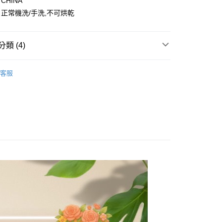
付款
CHINA
訊連結打開帳單後，可選擇「超商條碼／台灣大直營門市／銀行轉
頁面，進行簡訊認證並確認金額後，即可完成結帳。
付／iPASS MONEY」等通路繳費。
正常機洗/手洗,不可烘乾
0，滿NT$1,500(含以上)免運費
成立數日內，您將收到繳費通知簡訊。
費通知簡訊後14天內，點擊此簡訊中的連結，可透過四大超商
項】
網路銀行／等多元方式進行付款，方視為交易完成。
付款
係由「台灣大哥大股份有限公司」（以下簡稱本公司）所提供，讓
：結帳手續完成當下不需立刻繳費，但若您需要取消訂單，請聯
類 (4)
0，滿NT$1,500(含以上)免運費
易時，得透過本服務購買商品或服務，並由商店將買賣／分期付
的店家。未經商家同意取消之訂單仍視為有效，需透過AFTEE
金債權讓與本公司後，依約使用本公司帳單繳交帳款。
繳納相關費用。
配到府
半身*外套/罩衫」
🌺半身裙/牛仔褲/短褲🌺
意付款使用「大哥付你分期」之契約關係目的，商店將以您的個人
否成功請以「AFTEE先享後付 」之結帳頁面顯示為準，若有關於
客服
含姓名、電話或地址）提供予台灣大哥大進項蒐集、處理及利
功／繳費後需取消欲退款等相關疑問，請聯繫「AFTEE先享後
5，滿NT$1,500(含以上)免運費
半身*外套/罩衫」
✨上下單品合輯✨
公司與您本人進行分期帳單所需資料之確認、核對及更正。
援中心」
https://netprotections.freshdesk.com/support/home
戶服務條款，請詳閱以下連結：
https://oppay.tw/userRule
項】
30，滿NT$1,500(含以上)免運費
恩沛科技股份有限公司提供之「AFTEE先享後付」服務完成之
裝」
【大碼女神】棉花糖女孩專區
依本服務之必要範圍內提供個人資料，並將交易相關給付款項請
查看運費
讓予恩沛科技股份有限公司。
個人資料處理事宜，請瀏覽以下網址：
ee.tw/terms/#terms3
年的使用者請事先徵得法定代理人或監護人之同意方可使用
E先享後付」，若未經同意申辦者引起之損失，本公司不負相關責
AFTEE先享後付」時，將依據個別帳號之用戶狀況，依本公司
核予不同之上限額度；若仍有額度不足之情形，本公司將視審查
用戶進行身份認證。
一人註冊多個帳號或使用他人資訊註冊。若發現惡意使用之情
科技股份有限公司將有權停止該用戶之使用額度並採取法律行