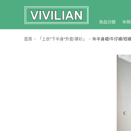
商品分類
🌺熱
首頁
「上衣*下半身*外套/罩衫」
🌺半身裙/牛仔褲/短褲