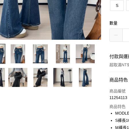
S
數量
付款與運
超取滿NT$
付款方式
商品特色
信用卡一
商品編號
11254113
信用卡分
商品特色
3 期 
MODLE
合作金
S褲長1
超商取貨
華南商
M褲長1