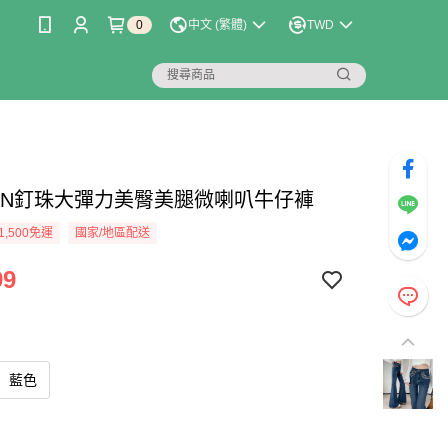
0
中文 (繁體)
TWD
LIAN釘珠大彈力美臀美腿微喇叭牛仔褲
1,500免運
國家/地區配送
99
藍色