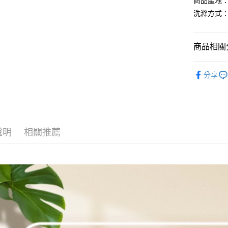
全家取貨
商品產地：
2.透過簡
付」結帳
帳／街口支
洗滌方式：
每筆NT$8
２．訂單
３．收到繳
【注意事
／ATM／
7-11取貨
1.本服務
※ 請注意
商品相關分
每筆NT$8
用戶於交
絡購買商品
款買賣價
先享後付
先付款宅
「上衣*下
2.基於同
※ 交易是
分享
資料（包
是否繳費成
每筆NT$6
「上衣*下
用，由本
付客戶支
3.完整用
貨到付款
全店熱銷
【注意事
每筆NT$1
１．透過由
「洋裝套
交易，需
海外配送
說明
相關推薦
求債權轉
２．關於
https://aft
３．未成
「AFTE
任。
４．使用「
即時審查
結果請求
５．嚴禁
形，恩沛