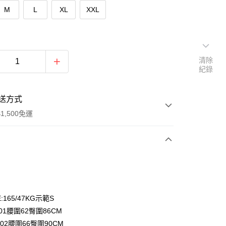
M
L
XL
XXL
清除
紀錄
送方式
1,500免運
次付款
期付款
0 利率 每期
NT$233
21家銀行
:165/47KG示範S
庫商業銀行
第一商業銀行
01腰圍62臀圍86CM
付款
業銀行
彰化商業銀行
02腰圍66臀圍90CM