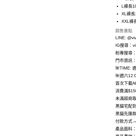
LINE Pay
上海商
L褲長1
國泰世
XL褲長
Apple Pay
臺灣中
XXL褲
匯豐（
街口支付
聯邦商
銷售重點
元大商
悠遊付
LINE: @viv
玉山商
IG搜尋：viv
台新國
Google Pa
粉專搜尋：V
台灣樂
大哥付你
門市資訊：
相關說明
🌺TIME: 
【大哥付
🌺週六12:0
AFTEE先
1.本服務
首次下載A
2.付款方
相關說明
流程，驗
【關於「A
消費滿$1
ATM付款
完成交易
AFTEE
未滿超商取
3.實際核
便利好安
4.訂單成
貨到付款
黑貓宅配到
１．簡單
消。如遇
２．便利
黑貓先匯款
無法說明
３．安心
付款方式→
【繳款方
運送方式
1.分期款
【「AFT
產品面料
醒簡訊。
１．於結帳