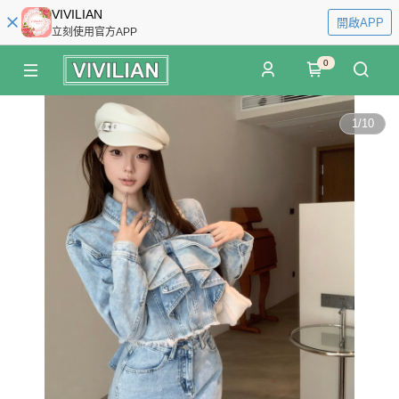
VIVILIAN
開啟APP
立刻使用官方APP
0
1
/
10