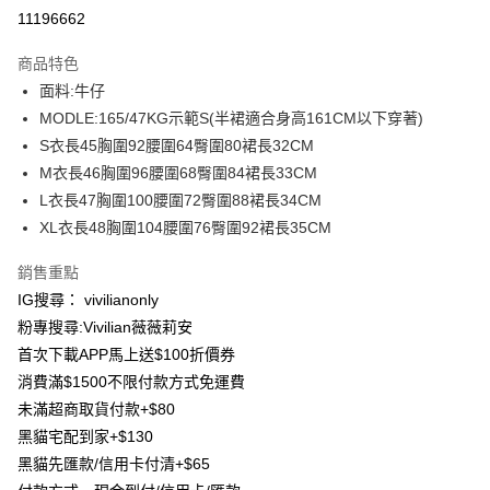
信用卡分期付款
11196662
3 期 0 利率 每期
NT$263
21家銀行
商品特色
合作金庫商業銀行
第一商業銀行
超商取貨付款
面料:牛仔
華南商業銀行
彰化商業銀行
MODLE:165/47KG示範S(半裙適合身高161CM以下穿著)
LINE Pay
上海商業儲蓄銀行
台北富邦商業銀行
國泰世華商業銀行
兆豐國際商業銀行
S衣長45胸圍92腰圍64臀圍80裙長32CM
Apple Pay
臺灣中小企業銀行
台中商業銀行
M衣長46胸圍96腰圍68臀圍84裙長33CM
匯豐（台灣）商業銀行
華泰商業銀行
L衣長47胸圍100腰圍72臀圍88裙長34CM
街口支付
聯邦商業銀行
遠東國際商業銀行
XL衣長48胸圍104腰圍76臀圍92裙長35CM
元大商業銀行
永豐商業銀行
悠遊付
玉山商業銀行
星展（台灣）商業銀行
銷售重點
台新國際商業銀行
中國信託商業銀行
Google Pay
IG搜尋： vivilianonly
台灣樂天信用卡公司
大哥付你分期
粉專搜尋:Vivilian薇薇莉安
相關說明
首次下載APP馬上送$100折價券
【大哥付你分期使用說明】
消費滿$1500不限付款方式免運費
AFTEE先享後付
1.本服務由台灣大哥大提供，台灣大哥大用戶可立即使用無須另外申請。
未滿超商取貨付款+$80
2.付款方式選擇「大哥付你分期」，訂單成立後會自動跳轉到大哥付的交易
相關說明
流程，驗證手機門號後，選擇欲分期的期數、繳款截止日，確認付款後即完
黑貓宅配到家+$130
【關於「AFTEE先享後付」】
成交易。
ATM付款
黑貓先匯款/信用卡付清+$65
AFTEE先享後付是「在收到商品之後才付款」的支付方式。 讓您購物簡單
3.實際核准額度、可分期數及費用金額請依後續交易確認頁面所載為準。
便利好安心！