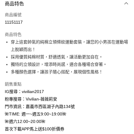
商品特色
信用卡一次付款
商品編號
信用卡分期付款
11151117
3 期 0 利率 每期
NT$330
21家銀行
商品特色
合作金庫商業銀行
第一商業銀行
超商取貨付款
穿上這套帥氣的純棉立領條紋運動套裝，讓您的小男孩在運動場
華南商業銀行
彰化商業銀行
上脫穎而出！
LINE Pay
上海商業儲蓄銀行
台北富邦商業銀行
國泰世華商業銀行
兆豐國際商業銀行
採用優質純棉材質，舒適透氣，讓活動更加自在。
Apple Pay
臺灣中小企業銀行
台中商業銀行
獨特的立領設計，增添時尚感，適合各種場合穿著。
匯豐（台灣）商業銀行
華泰商業銀行
多種顏色選擇，讓孩子隨心搭配，展現個性風格！
街口支付
聯邦商業銀行
遠東國際商業銀行
元大商業銀行
永豐商業銀行
悠遊付
銷售重點
玉山商業銀行
星展（台灣）商業銀行
IG搜尋：vivilian2017
台新國際商業銀行
中國信託商業銀行
Google Pay
粉專搜尋：Vivilian-薇薇莉安
台灣樂天信用卡公司
大哥付你分期
門市資訊：嘉義市西區湖子內路134號
相關說明
🌺TIME: 週一~週五9:00~19:00🌺
【大哥付你分期使用說明】
🌺週六12:00~20:00🌺
AFTEE先享後付
1.本服務由台灣大哥大提供，台灣大哥大用戶可立即使用無須另外申請。
首次下載APP馬上送$100折價券
2.付款方式選擇「大哥付你分期」，訂單成立後會自動跳轉到大哥付的交易
相關說明