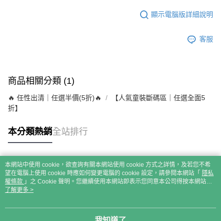
顯示電腦版詳細說明
客服
商品相關分類 (1)
🔥 任性出清｜任選半價(5折)🔥
【人氣童裝斷碼區｜任選全面5
折】
本分類熱銷
全站排行
本網站中使用 cookie，欲查詢有關本網站使用 cookie 方式之詳情，及若您不希
熱門標籤
望在電腦上使用 cookie 時應如何變更電腦的 cookie 設定，請參閱本網站「
隱私
權條款
」之 Cookie 聲明。您繼續使用本網站即表示您同意本公司得按本網站使
用條款之 Cookie 聲明使用 cookie。
了解更多 >
我知道了