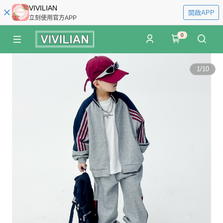
VIVILIAN
開啟APP
立刻使用官方APP
0
1
/
10