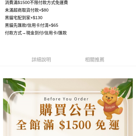
流程，驗證手機門號後，選擇欲分期的期數、繳款截止日，確認付款後即完
消費滿$1500不限付款方式免運費
【關於「AFTEE先享後付」】
成交易。
ATM付款
未滿超商取貨付款+$80
AFTEE先享後付是「在收到商品之後才付款」的支付方式。 讓您購物簡單
3.實際核准額度、可分期數及費用金額請依後續交易確認頁面所載為準。
便利好安心！
黑貓宅配到家+$130
4.訂單成立30分鐘內，如未前往確認交易或遇審核未通過，訂單將自動取
貨到付款
１．簡單：不需註冊會員、不需綁卡、不需儲值。
消。如遇「轉專審核」未通過狀況，表示未達大哥付你分期系統評分，恕無
黑貓先匯款/信用卡付清+$65
２．便利：只要手機號碼，簡訊認證，即可結帳。
法說明評估內容。
３．安心：先確認商品／服務後，再付款。
付款方式→現金到付/信用卡/匯款
【繳款方式說明】
運送方式
1.分期款項不併入電信帳單，「大哥付你分期」於每月結算日後寄送繳費提
【「AFTEE先享後付」結帳流程】
全家取貨付款
醒簡訊。
１．於結帳方式選擇「AFTEE先享後付」後，將跳轉至「AFTEE先享後付」
2.透過簡訊連結打開帳單後，可選擇「超商條碼／台灣大直營門市／銀行轉
每筆NT$80，滿NT$1,500(含以上)免運費
結帳頁面，進行簡訊認證並確認金額後，即可完成結帳。
帳／街口支付／iPASS MONEY」等通路繳費。
２．訂單成立數日內，您將收到繳費通知簡訊。
詳細說明
相關推薦
7-11取貨付款
３．收到繳費通知簡訊後14天內，點擊此簡訊中的連結，可透過四大超商／
【注意事項】
ATM／網路銀行／等多元方式進行付款，方視為交易完成。
每筆NT$80，滿NT$1,500(含以上)免運費
1.本服務係由「台灣大哥大股份有限公司」（以下簡稱本公司）所提供，讓
※ 請注意：結帳手續完成當下不需立刻繳費，但若您需要取消訂單，請聯絡
用戶於交易時，得透過本服務購買商品或服務，並由商店將買賣／分期付款
購買商品的店家。未經商家同意取消之訂單仍視為有效，需透過AFTEE先享
先付款宅配到府
買賣價金債權讓與本公司後，依約使用本公司帳單繳交帳款。
後付繳納相關費用。
2.基於同意付款使用「大哥付你分期」之契約關係目的，商店將以您的個人
每筆NT$65，滿NT$1,500(含以上)免運費
※ 交易是否成功請以「AFTEE先享後付 」之結帳頁面顯示為準，若有關於
資料（包含姓名、電話或地址）提供予台灣大哥大進項蒐集、處理及利用，
是否繳費成功／繳費後需取消欲退款等相關疑問，請聯繫「AFTEE先享後付
由本公司與您本人進行分期帳單所需資料之確認、核對及更正。
客戶支援中心」
https://netprotections.freshdesk.com/support/home
貨到付款
3.完整用戶服務條款，請詳閱以下連結：
https://oppay.tw/userRule
每筆NT$130，滿NT$1,500(含以上)免運費
【注意事項】
１．透過由恩沛科技股份有限公司提供之「AFTEE先享後付」服務完成之交
海外配送
查看運費
易，需依本服務之必要範圍內提供個人資料，並將交易相關給付款項請求債
權轉讓予恩沛科技股份有限公司。
２．關於個人資料處理事宜，請瀏覽以下網址：