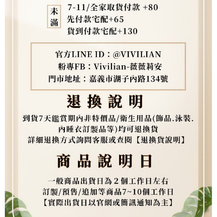
https://aftee.tw/terms/#terms3
３．未成年的使用者請事先徵得法定代理人或監護人之同意方可使用
「AFTEE先享後付」，若未經同意申辦者引起之損失，本公司不負相關責
任。
４．使用「AFTEE先享後付」時，將依據個別帳號之用戶狀況，依本公司即
時審查核予不同之上限額度；若仍有額度不足之情形，本公司將視審查結果
請求用戶進行身份認證。
５．嚴禁一人註冊多個帳號或使用他人資訊註冊。若發現惡意使用之情形，
恩沛科技股份有限公司將有權停止該用戶之使用額度並採取法律行動。