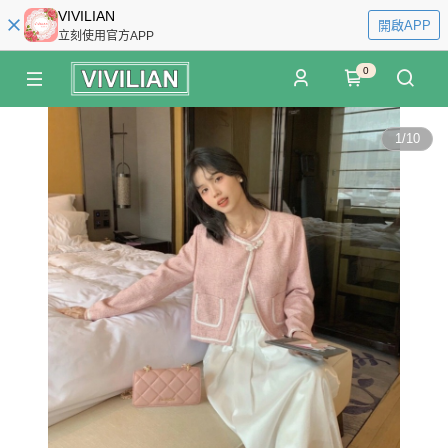
VIVILIAN
開啟APP
立刻使用官方APP
0
1
/
10