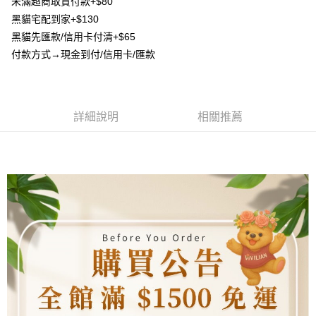
未滿超商取貨付款+$80
AFTEE先享後付是「在收到商品之後才付款」的支付方式。 讓您購物簡單
3.實際核准額度、可分期數及費用金額請依後續交易確認頁面所載為準。
便利好安心！
黑貓宅配到家+$130
4.訂單成立30分鐘內，如未前往確認交易或遇審核未通過，訂單將自動取
貨到付款
１．簡單：不需註冊會員、不需綁卡、不需儲值。
消。如遇「轉專審核」未通過狀況，表示未達大哥付你分期系統評分，恕無
黑貓先匯款/信用卡付清+$65
２．便利：只要手機號碼，簡訊認證，即可結帳。
法說明評估內容。
３．安心：先確認商品／服務後，再付款。
付款方式→現金到付/信用卡/匯款
【繳款方式說明】
運送方式
1.分期款項不併入電信帳單，「大哥付你分期」於每月結算日後寄送繳費提
【「AFTEE先享後付」結帳流程】
全家取貨付款
醒簡訊。
１．於結帳方式選擇「AFTEE先享後付」後，將跳轉至「AFTEE先享後付」
2.透過簡訊連結打開帳單後，可選擇「超商條碼／台灣大直營門市／銀行轉
每筆NT$80，滿NT$1,500(含以上)免運費
結帳頁面，進行簡訊認證並確認金額後，即可完成結帳。
帳／街口支付／iPASS MONEY」等通路繳費。
２．訂單成立數日內，您將收到繳費通知簡訊。
詳細說明
相關推薦
7-11取貨付款
３．收到繳費通知簡訊後14天內，點擊此簡訊中的連結，可透過四大超商／
【注意事項】
ATM／網路銀行／等多元方式進行付款，方視為交易完成。
每筆NT$80，滿NT$1,500(含以上)免運費
1.本服務係由「台灣大哥大股份有限公司」（以下簡稱本公司）所提供，讓
※ 請注意：結帳手續完成當下不需立刻繳費，但若您需要取消訂單，請聯絡
用戶於交易時，得透過本服務購買商品或服務，並由商店將買賣／分期付款
購買商品的店家。未經商家同意取消之訂單仍視為有效，需透過AFTEE先享
先付款宅配到府
買賣價金債權讓與本公司後，依約使用本公司帳單繳交帳款。
後付繳納相關費用。
2.基於同意付款使用「大哥付你分期」之契約關係目的，商店將以您的個人
每筆NT$65，滿NT$1,500(含以上)免運費
※ 交易是否成功請以「AFTEE先享後付 」之結帳頁面顯示為準，若有關於
資料（包含姓名、電話或地址）提供予台灣大哥大進項蒐集、處理及利用，
是否繳費成功／繳費後需取消欲退款等相關疑問，請聯繫「AFTEE先享後付
由本公司與您本人進行分期帳單所需資料之確認、核對及更正。
客戶支援中心」
https://netprotections.freshdesk.com/support/home
貨到付款
3.完整用戶服務條款，請詳閱以下連結：
https://oppay.tw/userRule
每筆NT$130，滿NT$1,500(含以上)免運費
【注意事項】
１．透過由恩沛科技股份有限公司提供之「AFTEE先享後付」服務完成之交
海外配送
查看運費
易，需依本服務之必要範圍內提供個人資料，並將交易相關給付款項請求債
權轉讓予恩沛科技股份有限公司。
２．關於個人資料處理事宜，請瀏覽以下網址：
https://aftee.tw/terms/#terms3