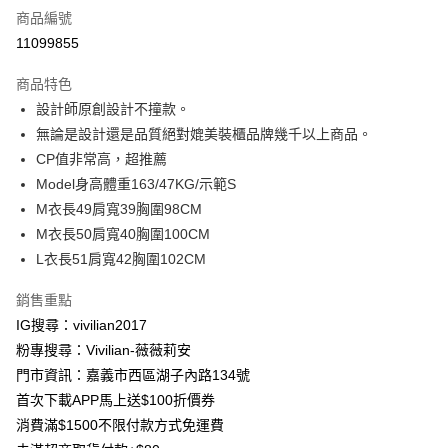
商品編號
信用卡分期付款
11099855
3 期 0 利率 每期
NT$333
21家銀行
商品特色
合作金庫商業銀行
第一商業銀行
超商取貨付款
設計師原創設計不撞款。
華南商業銀行
彰化商業銀行
無論是設計還是品質絕對媲美裝櫃品牌幾千以上商品。
LINE Pay
上海商業儲蓄銀行
台北富邦商業銀行
國泰世華商業銀行
兆豐國際商業銀行
CP值非常高，超推薦
Apple Pay
臺灣中小企業銀行
台中商業銀行
Model身高體重163/47KG/示範S
匯豐（台灣）商業銀行
華泰商業銀行
M衣長49肩寬39胸圍98CM
街口支付
聯邦商業銀行
遠東國際商業銀行
M衣長50肩寬40胸圍100CM
元大商業銀行
永豐商業銀行
悠遊付
L衣長51肩寬42胸圍102CM
玉山商業銀行
星展（台灣）商業銀行
台新國際商業銀行
中國信託商業銀行
Google Pay
銷售重點
台灣樂天信用卡公司
大哥付你分期
IG搜尋：vivilian2017
相關說明
粉專搜尋：Vivilian-薇薇莉安
【大哥付你分期使用說明】
門市資訊：嘉義市西區湖子內路134號
AFTEE先享後付
1.本服務由台灣大哥大提供，台灣大哥大用戶可立即使用無須另外申請。
首次下載APP馬上送$100折價券
2.付款方式選擇「大哥付你分期」，訂單成立後會自動跳轉到大哥付的交易
相關說明
流程，驗證手機門號後，選擇欲分期的期數、繳款截止日，確認付款後即完
消費滿$1500不限付款方式免運費
【關於「AFTEE先享後付」】
成交易。
ATM付款