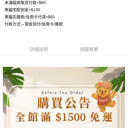
成交易。
ATM付款
未滿超商取貨付款+$80
AFTEE先享後付是「在收到商品之後才付款」的支付方式。 讓您購物簡單
3.實際核准額度、可分期數及費用金額請依後續交易確認頁面所載為準。
便利好安心！
黑貓宅配到家+$130
4.訂單成立30分鐘內，如未前往確認交易或遇審核未通過，訂單將自動取
貨到付款
１．簡單：不需註冊會員、不需綁卡、不需儲值。
消。如遇「轉專審核」未通過狀況，表示未達大哥付你分期系統評分，恕無
黑貓先匯款/信用卡付清+$65
２．便利：只要手機號碼，簡訊認證，即可結帳。
法說明評估內容。
３．安心：先確認商品／服務後，再付款。
付款方式→現金到付/信用卡/匯款
【繳款方式說明】
運送方式
1.分期款項不併入電信帳單，「大哥付你分期」於每月結算日後寄送繳費提
【「AFTEE先享後付」結帳流程】
全家取貨付款
醒簡訊。
１．於結帳方式選擇「AFTEE先享後付」後，將跳轉至「AFTEE先享後付」
2.透過簡訊連結打開帳單後，可選擇「超商條碼／台灣大直營門市／銀行轉
每筆NT$80，滿NT$1,500(含以上)免運費
結帳頁面，進行簡訊認證並確認金額後，即可完成結帳。
帳／街口支付／iPASS MONEY」等通路繳費。
２．訂單成立數日內，您將收到繳費通知簡訊。
詳細說明
相關推薦
7-11取貨付款
３．收到繳費通知簡訊後14天內，點擊此簡訊中的連結，可透過四大超商／
【注意事項】
ATM／網路銀行／等多元方式進行付款，方視為交易完成。
每筆NT$80，滿NT$1,500(含以上)免運費
1.本服務係由「台灣大哥大股份有限公司」（以下簡稱本公司）所提供，讓
※ 請注意：結帳手續完成當下不需立刻繳費，但若您需要取消訂單，請聯絡
用戶於交易時，得透過本服務購買商品或服務，並由商店將買賣／分期付款
購買商品的店家。未經商家同意取消之訂單仍視為有效，需透過AFTEE先享
先付款宅配到府
買賣價金債權讓與本公司後，依約使用本公司帳單繳交帳款。
後付繳納相關費用。
2.基於同意付款使用「大哥付你分期」之契約關係目的，商店將以您的個人
每筆NT$65，滿NT$1,500(含以上)免運費
※ 交易是否成功請以「AFTEE先享後付 」之結帳頁面顯示為準，若有關於
資料（包含姓名、電話或地址）提供予台灣大哥大進項蒐集、處理及利用，
是否繳費成功／繳費後需取消欲退款等相關疑問，請聯繫「AFTEE先享後付
由本公司與您本人進行分期帳單所需資料之確認、核對及更正。
客戶支援中心」
https://netprotections.freshdesk.com/support/home
貨到付款
3.完整用戶服務條款，請詳閱以下連結：
https://oppay.tw/userRule
每筆NT$130，滿NT$1,500(含以上)免運費
【注意事項】
１．透過由恩沛科技股份有限公司提供之「AFTEE先享後付」服務完成之交
海外配送
查看運費
易，需依本服務之必要範圍內提供個人資料，並將交易相關給付款項請求債
權轉讓予恩沛科技股份有限公司。
２．關於個人資料處理事宜，請瀏覽以下網址：
https://aftee.tw/terms/#terms3