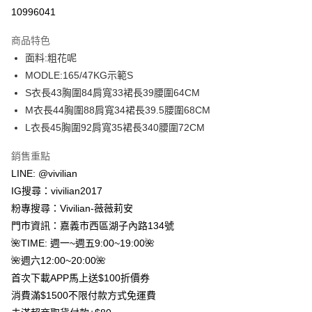
信用卡分期付款
10996041
3 期 0 利率 每期
NT$426
21家銀行
商品特色
合作金庫商業銀行
第一商業銀行
超商取貨付款
面料:粗花呢
華南商業銀行
彰化商業銀行
MODLE:165/47KG示範S
LINE Pay
上海商業儲蓄銀行
台北富邦商業銀行
國泰世華商業銀行
兆豐國際商業銀行
S衣長43胸圍84肩寬33裙長39腰圍64CM
Apple Pay
臺灣中小企業銀行
台中商業銀行
M衣長44胸圍88肩寬34裙長39.5腰圍68CM
匯豐（台灣）商業銀行
華泰商業銀行
L衣長45胸圍92肩寬35裙長340腰圍72CM
街口支付
聯邦商業銀行
遠東國際商業銀行
元大商業銀行
永豐商業銀行
Google Pay
銷售重點
玉山商業銀行
星展（台灣）商業銀行
LINE: @vivilian
台新國際商業銀行
中國信託商業銀行
大哥付你分期
IG搜尋：vivilian2017
台灣樂天信用卡公司
相關說明
粉專搜尋：Vivilian-薇薇莉安
【大哥付你分期使用說明】
AFTEE先享後付
門市資訊：嘉義市西區湖子內路134號
1.本服務由台灣大哥大提供，台灣大哥大用戶可立即使用無須另外申請。
2.付款方式選擇「大哥付你分期」，訂單成立後會自動跳轉到大哥付的交易
相關說明
🌺TIME: 週一~週五9:00~19:00🌺
流程，驗證手機門號後，選擇欲分期的期數、繳款截止日，確認付款後即完
【關於「AFTEE先享後付」】
🌺週六12:00~20:00🌺
成交易。
ATM付款
AFTEE先享後付是「在收到商品之後才付款」的支付方式。 讓您購物簡單
3.實際核准額度、可分期數及費用金額請依後續交易確認頁面所載為準。
首次下載APP馬上送$100折價券
便利好安心！
4.訂單成立30分鐘內，如未前往確認交易或遇審核未通過，訂單將自動取
貨到付款
１．簡單：不需註冊會員、不需綁卡、不需儲值。
消費滿$1500不限付款方式免運費
消。如遇「轉專審核」未通過狀況，表示未達大哥付你分期系統評分，恕無
２．便利：只要手機號碼，簡訊認證，即可結帳。