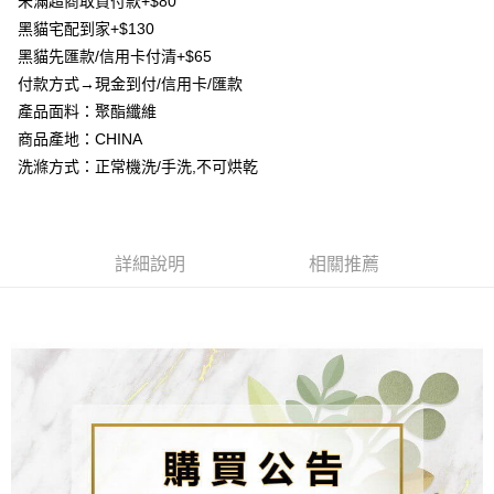
未滿超商取貨付款+$80
法說明評估內容。
３．安心：先確認商品／服務後，再付款。
【繳款方式說明】
運送方式
黑貓宅配到家+$130
1.分期款項不併入電信帳單，「大哥付你分期」於每月結算日後寄送繳費提
【「AFTEE先享後付」結帳流程】
黑貓先匯款/信用卡付清+$65
全家取貨付款
醒簡訊。
１．於結帳方式選擇「AFTEE先享後付」後，將跳轉至「AFTEE先享後付」
2.透過簡訊連結打開帳單後，可選擇「超商條碼／台灣大直營門市／銀行轉
付款方式→現金到付/信用卡/匯款
每筆NT$80，滿NT$1,500(含以上)免運費
結帳頁面，進行簡訊認證並確認金額後，即可完成結帳。
帳／街口支付／iPASS MONEY」等通路繳費。
產品面料：聚酯纖維
２．訂單成立數日內，您將收到繳費通知簡訊。
7-11取貨付款
３．收到繳費通知簡訊後14天內，點擊此簡訊中的連結，可透過四大超商／
商品產地：CHINA
【注意事項】
ATM／網路銀行／等多元方式進行付款，方視為交易完成。
每筆NT$80，滿NT$1,500(含以上)免運費
1.本服務係由「台灣大哥大股份有限公司」（以下簡稱本公司）所提供，讓
洗滌方式：正常機洗/手洗,不可烘乾
※ 請注意：結帳手續完成當下不需立刻繳費，但若您需要取消訂單，請聯絡
用戶於交易時，得透過本服務購買商品或服務，並由商店將買賣／分期付款
購買商品的店家。未經商家同意取消之訂單仍視為有效，需透過AFTEE先享
先付款宅配到府
買賣價金債權讓與本公司後，依約使用本公司帳單繳交帳款。
後付繳納相關費用。
2.基於同意付款使用「大哥付你分期」之契約關係目的，商店將以您的個人
每筆NT$65，滿NT$1,500(含以上)免運費
※ 交易是否成功請以「AFTEE先享後付 」之結帳頁面顯示為準，若有關於
資料（包含姓名、電話或地址）提供予台灣大哥大進項蒐集、處理及利用，
是否繳費成功／繳費後需取消欲退款等相關疑問，請聯繫「AFTEE先享後付
由本公司與您本人進行分期帳單所需資料之確認、核對及更正。
詳細說明
相關推薦
客戶支援中心」
https://netprotections.freshdesk.com/support/home
貨到付款
3.完整用戶服務條款，請詳閱以下連結：
https://oppay.tw/userRule
每筆NT$130，滿NT$1,500(含以上)免運費
【注意事項】
１．透過由恩沛科技股份有限公司提供之「AFTEE先享後付」服務完成之交
海外配送
查看運費
易，需依本服務之必要範圍內提供個人資料，並將交易相關給付款項請求債
權轉讓予恩沛科技股份有限公司。
２．關於個人資料處理事宜，請瀏覽以下網址：
https://aftee.tw/terms/#terms3
３．未成年的使用者請事先徵得法定代理人或監護人之同意方可使用
「AFTEE先享後付」，若未經同意申辦者引起之損失，本公司不負相關責
任。
４．使用「AFTEE先享後付」時，將依據個別帳號之用戶狀況，依本公司即