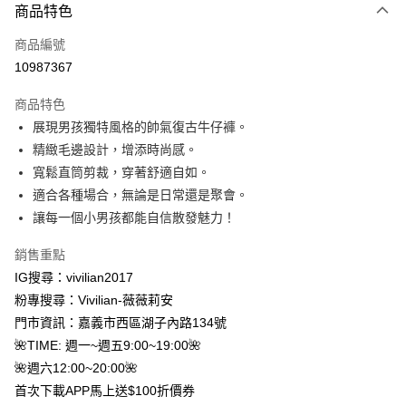
商品特色
信用卡一次付款
商品編號
信用卡分期付款
10987367
3 期 0 利率 每期
NT$220
21家銀行
商品特色
合作金庫商業銀行
第一商業銀行
超商取貨付款
展現男孩獨特風格的帥氣復古牛仔褲。
華南商業銀行
彰化商業銀行
精緻毛邊設計，增添時尚感。
LINE Pay
上海商業儲蓄銀行
台北富邦商業銀行
國泰世華商業銀行
兆豐國際商業銀行
寬鬆直筒剪裁，穿著舒適自如。
Apple Pay
臺灣中小企業銀行
台中商業銀行
適合各種場合，無論是日常還是聚會。
匯豐（台灣）商業銀行
華泰商業銀行
讓每一個小男孩都能自信散發魅力！
街口支付
聯邦商業銀行
遠東國際商業銀行
元大商業銀行
永豐商業銀行
悠遊付
銷售重點
玉山商業銀行
星展（台灣）商業銀行
IG搜尋：vivilian2017
台新國際商業銀行
中國信託商業銀行
Google Pay
粉專搜尋：Vivilian-薇薇莉安
台灣樂天信用卡公司
大哥付你分期
門市資訊：嘉義市西區湖子內路134號
相關說明
🌺TIME: 週一~週五9:00~19:00🌺
【大哥付你分期使用說明】
🌺週六12:00~20:00🌺
AFTEE先享後付
1.本服務由台灣大哥大提供，台灣大哥大用戶可立即使用無須另外申請。
首次下載APP馬上送$100折價券
2.付款方式選擇「大哥付你分期」，訂單成立後會自動跳轉到大哥付的交易
相關說明