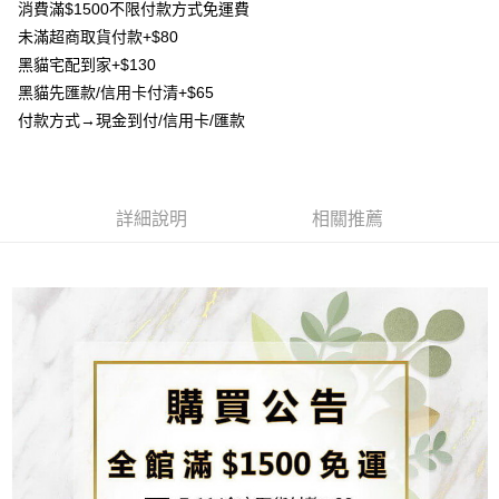
流程，驗證手機門號後，選擇欲分期的期數、繳款截止日，確認付款後即完
消費滿$1500不限付款方式免運費
【關於「AFTEE先享後付」】
成交易。
ATM付款
未滿超商取貨付款+$80
AFTEE先享後付是「在收到商品之後才付款」的支付方式。 讓您購物簡單
3.實際核准額度、可分期數及費用金額請依後續交易確認頁面所載為準。
便利好安心！
黑貓宅配到家+$130
4.訂單成立30分鐘內，如未前往確認交易或遇審核未通過，訂單將自動取
貨到付款
１．簡單：不需註冊會員、不需綁卡、不需儲值。
消。如遇「轉專審核」未通過狀況，表示未達大哥付你分期系統評分，恕無
黑貓先匯款/信用卡付清+$65
２．便利：只要手機號碼，簡訊認證，即可結帳。
法說明評估內容。
３．安心：先確認商品／服務後，再付款。
付款方式→現金到付/信用卡/匯款
【繳款方式說明】
運送方式
1.分期款項不併入電信帳單，「大哥付你分期」於每月結算日後寄送繳費提
【「AFTEE先享後付」結帳流程】
全家取貨付款
醒簡訊。
１．於結帳方式選擇「AFTEE先享後付」後，將跳轉至「AFTEE先享後付」
2.透過簡訊連結打開帳單後，可選擇「超商條碼／台灣大直營門市／銀行轉
每筆NT$80，滿NT$1,500(含以上)免運費
結帳頁面，進行簡訊認證並確認金額後，即可完成結帳。
帳／街口支付／iPASS MONEY」等通路繳費。
２．訂單成立數日內，您將收到繳費通知簡訊。
詳細說明
相關推薦
7-11取貨付款
３．收到繳費通知簡訊後14天內，點擊此簡訊中的連結，可透過四大超商／
【注意事項】
ATM／網路銀行／等多元方式進行付款，方視為交易完成。
每筆NT$80，滿NT$1,500(含以上)免運費
1.本服務係由「台灣大哥大股份有限公司」（以下簡稱本公司）所提供，讓
※ 請注意：結帳手續完成當下不需立刻繳費，但若您需要取消訂單，請聯絡
用戶於交易時，得透過本服務購買商品或服務，並由商店將買賣／分期付款
購買商品的店家。未經商家同意取消之訂單仍視為有效，需透過AFTEE先享
先付款宅配到府
買賣價金債權讓與本公司後，依約使用本公司帳單繳交帳款。
後付繳納相關費用。
2.基於同意付款使用「大哥付你分期」之契約關係目的，商店將以您的個人
每筆NT$65，滿NT$1,500(含以上)免運費
※ 交易是否成功請以「AFTEE先享後付 」之結帳頁面顯示為準，若有關於
資料（包含姓名、電話或地址）提供予台灣大哥大進項蒐集、處理及利用，
是否繳費成功／繳費後需取消欲退款等相關疑問，請聯繫「AFTEE先享後付
由本公司與您本人進行分期帳單所需資料之確認、核對及更正。
客戶支援中心」
https://netprotections.freshdesk.com/support/home
貨到付款
3.完整用戶服務條款，請詳閱以下連結：
https://oppay.tw/userRule
每筆NT$130，滿NT$1,500(含以上)免運費
【注意事項】
１．透過由恩沛科技股份有限公司提供之「AFTEE先享後付」服務完成之交
海外配送
查看運費
易，需依本服務之必要範圍內提供個人資料，並將交易相關給付款項請求債
權轉讓予恩沛科技股份有限公司。
２．關於個人資料處理事宜，請瀏覽以下網址：