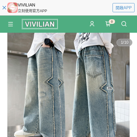
VIVILIAN
開啟APP
立刻使用官方APP
0
1
/
10