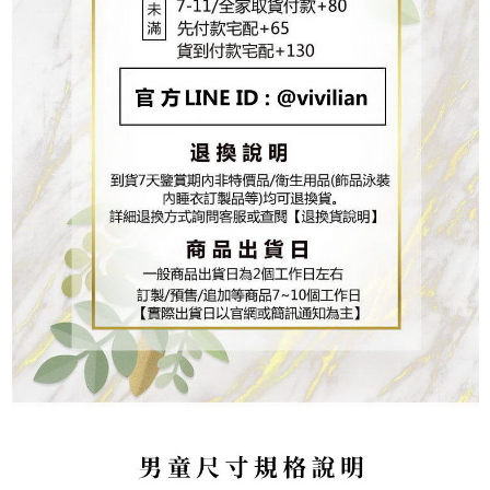
https://aftee.tw/terms/#terms3
３．未成年的使用者請事先徵得法定代理人或監護人之同意方可使用
「AFTEE先享後付」，若未經同意申辦者引起之損失，本公司不負相關責
任。
４．使用「AFTEE先享後付」時，將依據個別帳號之用戶狀況，依本公司即
時審查核予不同之上限額度；若仍有額度不足之情形，本公司將視審查結果
請求用戶進行身份認證。
５．嚴禁一人註冊多個帳號或使用他人資訊註冊。若發現惡意使用之情形，
恩沛科技股份有限公司將有權停止該用戶之使用額度並採取法律行動。