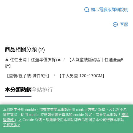
顯示電腦版詳細說明
客服
商品相關分類 (2)
🔥 任性出清｜任選半價(5折)🔥
【人氣童裝斷碼區｜任選全面5
折】
【童裝/親子裝-滿件9折】
【中大男童 120~170CM】
本分類熱銷
全站排行
本網站中使用 cookie，欲查詢有關本網站使用 cookie 方式之詳情，及若您不希
熱門標籤
望在電腦上使用 cookie 時應如何變更電腦的 cookie 設定，請參閱本網站「
隱私
權條款
」之 Cookie 聲明。您繼續使用本網站即表示您同意本公司得按本網站使
用條款之 Cookie 聲明使用 cookie。
了解更多 >