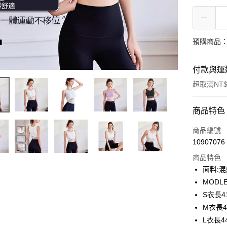
預購商品：
付款與運
超取滿NT$
付款方式
商品特色
信用卡一
商品編號
10907076
信用卡分
商品特色
3 期 
面料:
合作金
MODLE
超商取貨
華南商
S衣長4
LINE Pay
上海商
M衣長4
國泰世
L衣長4
Apple Pay
臺灣中