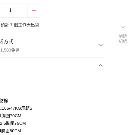
預計 7 個工作天出貨
清除
送方式
紀錄
1,500免運
次付款
期付款
0 利率 每期
NT$163
21家銀行
混紡棉
庫商業銀行
第一商業銀行
:165/47KG示範S
付款
業銀行
彰化商業銀行
1胸圍70CM
業儲蓄銀行
台北富邦商業銀行
2.5胸圍75CM
華商業銀行
兆豐國際商業銀行
4胸圍80CM
小企業銀行
台中商業銀行