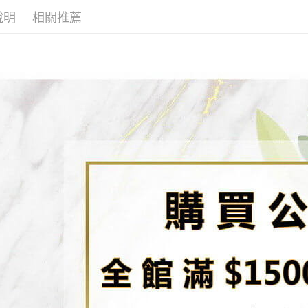
【注意事
／ATM／
7-11取貨
1.本服務
※ 請注意
說明
相關推薦
每筆NT$8
用戶於交
絡購買商品
款買賣價
先享後付
先付款宅
2.基於同
※ 交易是
資料（包
是否繳費成
每筆NT$6
用，由本
付客戶支
3.完整用
貨到付款
【注意事
每筆NT$1
１．透過由
交易，需
海外配送
求債權轉
２．關於
https://aft
３．未成
「AFTE
任。
４．使用「
即時審查
結果請求
５．嚴禁
形，恩沛
動。