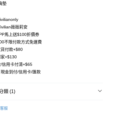
胸墊
台灣）商業銀行
華泰商業銀行
業銀行
遠東國際商業銀行
業銀行
永豐商業銀行
ilianonly
業銀行
星展（台灣）商業銀行
vilian薇薇莉安
際商業銀行
中國信託商業銀行
y
PP馬上送$100折價券
天信用卡公司
分期
500不限付款方式免運費
貨付款+$80
你分期使用說明】
家+$130
享後付
由台灣大哥大提供，台灣大哥大用戶可立即使用無須另外申請。
/信用卡付清+$65
式選擇「大哥付你分期」，訂單成立後會自動跳轉到大哥付的交易
證手機門號後，選擇欲分期的期數、繳款截止日，確認付款後即
FTEE先享後付」】
現金到付/信用卡/匯款
。
先享後付是「在收到商品之後才付款」的支付方式。 讓您購物簡單
准額度、可分期數及費用金額請依後續交易確認頁面所載為準。
心！
立30分鐘內，如未前往確認交易或遇審核未通過，訂單將自動取
：不需註冊會員、不需綁卡、不需儲值。
類 (1)
「轉專審核」未通過狀況，表示未達大哥付你分期系統評分，恕
：只要手機號碼，簡訊認證，即可結帳。
評估內容。
：先確認商品／服務後，再付款。
式說明】
比基尼※瑜伽※
瑜伽褲/運動背心/套裝
項不併入電信帳單，「大哥付你分期」於每月結算日後寄送繳費提
客服
EE先享後付」結帳流程】
方式選擇「AFTEE先享後付」後，將跳轉至「AFTEE先享後
付款
訊連結打開帳單後，可選擇「超商條碼／台灣大直營門市／銀行轉
頁面，進行簡訊認證並確認金額後，即可完成結帳。
付／iPASS MONEY」等通路繳費。
0，滿NT$1,500(含以上)免運費
成立數日內，您將收到繳費通知簡訊。
費通知簡訊後14天內，點擊此簡訊中的連結，可透過四大超商