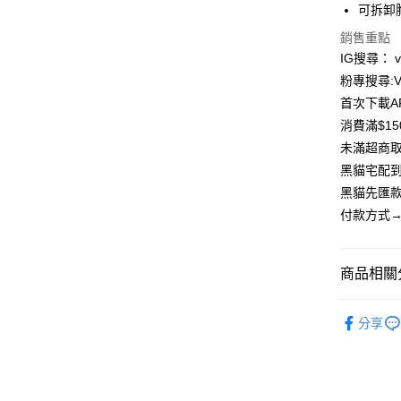
可拆卸
匯豐（
街口支付
聯邦商
銷售重點
元大商
悠遊付
IG搜尋： viv
玉山商
粉專搜尋:Vi
台新國
Google Pa
首次下載A
台灣樂
大哥付你
消費滿$1
相關說明
未滿超商取
【大哥付
黑貓宅配到
AFTEE先
1.本服務
黑貓先匯款
2.付款方
相關說明
流程，驗
【關於「A
付款方式→
ATM付款
完成交易
AFTEE
3.實際核
便利好安
4.訂單成
貨到付款
１．簡單
商品相關分
消。如遇
２．便利
無法說明
３．安心
【繳款方
※泳裝※
運送方式
1.分期款
分享
【「AFT
醒簡訊。
１．於結帳
全家取貨
2.透過簡
付」結帳
帳／街口支
每筆NT$8
２．訂單
３．收到繳