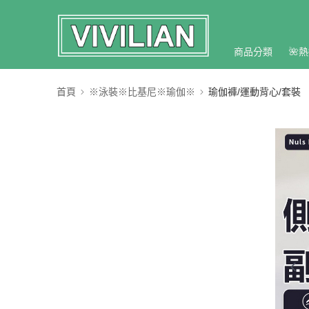
商品分類
🌺熱
首頁
※泳裝※比基尼※瑜伽※
瑜伽褲/運動背心/套裝