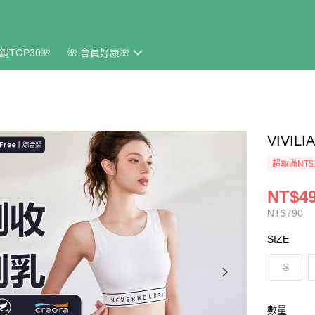
銷TOP30🌺
🌺 會員好康🌺
VIVI
超取滿NT$
NT$4
NT$790
SIZE
S
數量