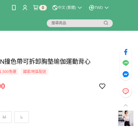
0
中文 (繁體)
TWD
LIAN撞色帶可拆卸胸墊瑜伽運動背心
1,500免運
國家/地區配送
90
M
L