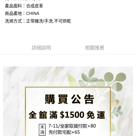
流程，驗證手機門號後，選擇欲分期的期數、繳款截止日，確認付款後即完
【關於「AFTEE先享後付」】
產品面料：合成皮革
成交易。
ATM付款
AFTEE先享後付是「在收到商品之後才付款」的支付方式。 讓您購物簡單
3.實際核准額度、可分期數及費用金額請依後續交易確認頁面所載為準。
商品產地：CHINA
便利好安心！
4.訂單成立30分鐘內，如未前往確認交易或遇審核未通過，訂單將自動取
貨到付款
１．簡單：不需註冊會員、不需綁卡、不需儲值。
洗滌方式：正常機洗/手洗,不可烘乾
消。如遇「轉專審核」未通過狀況，表示未達大哥付你分期系統評分，恕無
２．便利：只要手機號碼，簡訊認證，即可結帳。
法說明評估內容。
３．安心：先確認商品／服務後，再付款。
【繳款方式說明】
運送方式
1.分期款項不併入電信帳單，「大哥付你分期」於每月結算日後寄送繳費提
【「AFTEE先享後付」結帳流程】
全家取貨付款
醒簡訊。
詳細說明
相關推薦
１．於結帳方式選擇「AFTEE先享後付」後，將跳轉至「AFTEE先享後付」
2.透過簡訊連結打開帳單後，可選擇「超商條碼／台灣大直營門市／銀行轉
每筆NT$80，滿NT$1,500(含以上)免運費
結帳頁面，進行簡訊認證並確認金額後，即可完成結帳。
帳／街口支付／iPASS MONEY」等通路繳費。
２．訂單成立數日內，您將收到繳費通知簡訊。
7-11取貨付款
３．收到繳費通知簡訊後14天內，點擊此簡訊中的連結，可透過四大超商／
【注意事項】
ATM／網路銀行／等多元方式進行付款，方視為交易完成。
每筆NT$80，滿NT$1,500(含以上)免運費
1.本服務係由「台灣大哥大股份有限公司」（以下簡稱本公司）所提供，讓
※ 請注意：結帳手續完成當下不需立刻繳費，但若您需要取消訂單，請聯絡
用戶於交易時，得透過本服務購買商品或服務，並由商店將買賣／分期付款
購買商品的店家。未經商家同意取消之訂單仍視為有效，需透過AFTEE先享
先付款宅配到府
買賣價金債權讓與本公司後，依約使用本公司帳單繳交帳款。
後付繳納相關費用。
2.基於同意付款使用「大哥付你分期」之契約關係目的，商店將以您的個人
每筆NT$65，滿NT$1,500(含以上)免運費
※ 交易是否成功請以「AFTEE先享後付 」之結帳頁面顯示為準，若有關於
資料（包含姓名、電話或地址）提供予台灣大哥大進項蒐集、處理及利用，
是否繳費成功／繳費後需取消欲退款等相關疑問，請聯繫「AFTEE先享後付
由本公司與您本人進行分期帳單所需資料之確認、核對及更正。
客戶支援中心」
https://netprotections.freshdesk.com/support/home
貨到付款
3.完整用戶服務條款，請詳閱以下連結：
https://oppay.tw/userRule
每筆NT$130，滿NT$1,500(含以上)免運費
【注意事項】
１．透過由恩沛科技股份有限公司提供之「AFTEE先享後付」服務完成之交
海外配送
查看運費
易，需依本服務之必要範圍內提供個人資料，並將交易相關給付款項請求債
權轉讓予恩沛科技股份有限公司。
２．關於個人資料處理事宜，請瀏覽以下網址：