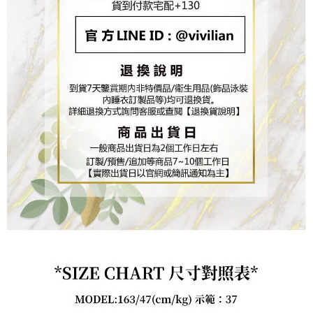
https://aftee.tw/terms/#terms3
３．未成年的使用者請事先徵得法定代理人或監護人之同意方可使用
「AFTEE先享後付」，若未經同意申辦者引起之損失，本公司不負相關責
任。
４．使用「AFTEE先享後付」時，將依據個別帳號之用戶狀況，依本公司即
時審查核予不同之上限額度；若仍有額度不足之情形，本公司將視審查結果
請求用戶進行身份認證。
５．嚴禁一人註冊多個帳號或使用他人資訊註冊。若發現惡意使用之情形，
恩沛科技股份有限公司將有權停止該用戶之使用額度並採取法律行動。