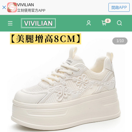
VIVILIAN
開啟APP
立刻使用官方APP
0
1
/
10