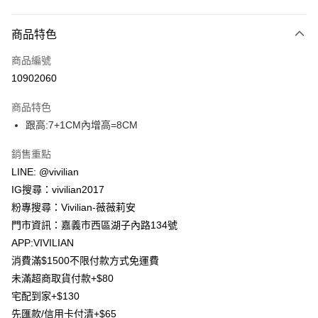
付款方式
商品特色
信用卡一次付款
商品編號
信用卡分期付款
10902060
3 期 0 利率 每期
NT$426
21家銀行
商品特色
合作金庫商業銀行
第一商業銀行
超商取貨付款
跟高:7+1CM內增高=8CM
華南商業銀行
彰化商業銀行
LINE Pay
上海商業儲蓄銀行
台北富邦商業銀行
銷售重點
國泰世華商業銀行
兆豐國際商業銀行
Apple Pay
LINE: @vivilian
臺灣中小企業銀行
台中商業銀行
IG搜尋：vivilian2017
匯豐（台灣）商業銀行
華泰商業銀行
街口支付
聯邦商業銀行
遠東國際商業銀行
粉專搜尋：Vivilian-薇薇莉安
元大商業銀行
永豐商業銀行
Google Pay
門市資訊：嘉義市西區湖子內路134號
玉山商業銀行
星展（台灣）商業銀行
APP:VIVILIAN
台新國際商業銀行
中國信託商業銀行
大哥付你分期
消費滿$1500不限付款方式免運費
台灣樂天信用卡公司
相關說明
未滿超商取貨付款+$80
【大哥付你分期使用說明】
AFTEE先享後付
宅配到家+$130
1.本服務由台灣大哥大提供，台灣大哥大用戶可立即使用無須另外申請。
2.付款方式選擇「大哥付你分期」，訂單成立後會自動跳轉到大哥付的交易
相關說明
先匯款/信用卡付清+$65