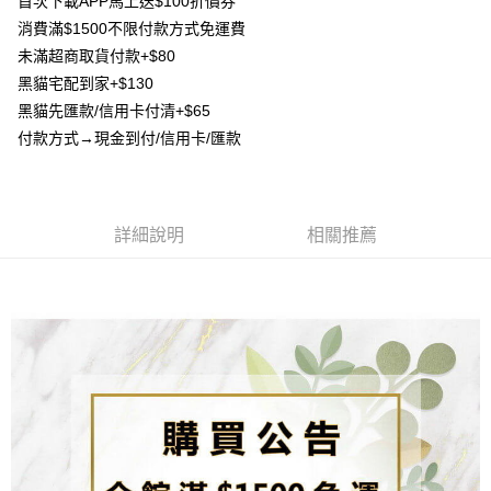
首次下載APP馬上送$100折價券
4.訂單成立30分鐘內，如未前往確認交易或遇審核未通過，訂單將自動取
貨到付款
１．簡單：不需註冊會員、不需綁卡、不需儲值。
消。如遇「轉專審核」未通過狀況，表示未達大哥付你分期系統評分，恕無
消費滿$1500不限付款方式免運費
２．便利：只要手機號碼，簡訊認證，即可結帳。
法說明評估內容。
３．安心：先確認商品／服務後，再付款。
未滿超商取貨付款+$80
【繳款方式說明】
運送方式
黑貓宅配到家+$130
1.分期款項不併入電信帳單，「大哥付你分期」於每月結算日後寄送繳費提
【「AFTEE先享後付」結帳流程】
全家取貨付款
醒簡訊。
黑貓先匯款/信用卡付清+$65
１．於結帳方式選擇「AFTEE先享後付」後，將跳轉至「AFTEE先享後付」
2.透過簡訊連結打開帳單後，可選擇「超商條碼／台灣大直營門市／銀行轉
每筆NT$80，滿NT$1,500(含以上)免運費
結帳頁面，進行簡訊認證並確認金額後，即可完成結帳。
付款方式→現金到付/信用卡/匯款
帳／街口支付／iPASS MONEY」等通路繳費。
２．訂單成立數日內，您將收到繳費通知簡訊。
7-11取貨付款
３．收到繳費通知簡訊後14天內，點擊此簡訊中的連結，可透過四大超商／
【注意事項】
ATM／網路銀行／等多元方式進行付款，方視為交易完成。
每筆NT$80，滿NT$1,500(含以上)免運費
1.本服務係由「台灣大哥大股份有限公司」（以下簡稱本公司）所提供，讓
※ 請注意：結帳手續完成當下不需立刻繳費，但若您需要取消訂單，請聯絡
用戶於交易時，得透過本服務購買商品或服務，並由商店將買賣／分期付款
購買商品的店家。未經商家同意取消之訂單仍視為有效，需透過AFTEE先享
詳細說明
相關推薦
先付款宅配到府
買賣價金債權讓與本公司後，依約使用本公司帳單繳交帳款。
後付繳納相關費用。
2.基於同意付款使用「大哥付你分期」之契約關係目的，商店將以您的個人
每筆NT$65，滿NT$1,500(含以上)免運費
※ 交易是否成功請以「AFTEE先享後付 」之結帳頁面顯示為準，若有關於
資料（包含姓名、電話或地址）提供予台灣大哥大進項蒐集、處理及利用，
是否繳費成功／繳費後需取消欲退款等相關疑問，請聯繫「AFTEE先享後付
由本公司與您本人進行分期帳單所需資料之確認、核對及更正。
客戶支援中心」
https://netprotections.freshdesk.com/support/home
貨到付款
3.完整用戶服務條款，請詳閱以下連結：
https://oppay.tw/userRule
每筆NT$130，滿NT$1,500(含以上)免運費
【注意事項】
１．透過由恩沛科技股份有限公司提供之「AFTEE先享後付」服務完成之交
海外配送
查看運費
易，需依本服務之必要範圍內提供個人資料，並將交易相關給付款項請求債
權轉讓予恩沛科技股份有限公司。
２．關於個人資料處理事宜，請瀏覽以下網址：
https://aftee.tw/terms/#terms3
３．未成年的使用者請事先徵得法定代理人或監護人之同意方可使用
「AFTEE先享後付」，若未經同意申辦者引起之損失，本公司不負相關責