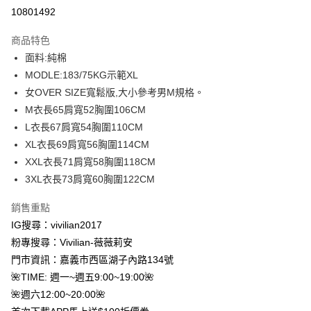
信用卡分期付款
10801492
3 期 0 利率 每期
NT$133
21家銀行
商品特色
合作金庫商業銀行
第一商業銀行
超商取貨付款
面料:純棉
華南商業銀行
彰化商業銀行
MODLE:183/75KG示範XL
LINE Pay
上海商業儲蓄銀行
台北富邦商業銀行
國泰世華商業銀行
兆豐國際商業銀行
女OVER SIZE寬鬆版,大小參考男M規格。
Apple Pay
臺灣中小企業銀行
台中商業銀行
M衣長65肩寬52胸圍106CM
匯豐（台灣）商業銀行
華泰商業銀行
L衣長67肩寬54胸圍110CM
街口支付
聯邦商業銀行
遠東國際商業銀行
XL衣長69肩寬56胸圍114CM
元大商業銀行
永豐商業銀行
悠遊付
XXL衣長71肩寬58胸圍118CM
玉山商業銀行
星展（台灣）商業銀行
3XL衣長73肩寬60胸圍122CM
台新國際商業銀行
中國信託商業銀行
Google Pay
台灣樂天信用卡公司
大哥付你分期
銷售重點
相關說明
IG搜尋：vivilian2017
【大哥付你分期使用說明】
粉專搜尋：Vivilian-薇薇莉安
AFTEE先享後付
1.本服務由台灣大哥大提供，台灣大哥大用戶可立即使用無須另外申請。
門市資訊：嘉義市西區湖子內路134號
2.付款方式選擇「大哥付你分期」，訂單成立後會自動跳轉到大哥付的交易
相關說明
流程，驗證手機門號後，選擇欲分期的期數、繳款截止日，確認付款後即完
🌺TIME: 週一~週五9:00~19:00🌺
【關於「AFTEE先享後付」】
成交易。
ATM付款
🌺週六12:00~20:00🌺
AFTEE先享後付是「在收到商品之後才付款」的支付方式。 讓您購物簡單
3.實際核准額度、可分期數及費用金額請依後續交易確認頁面所載為準。
便利好安心！