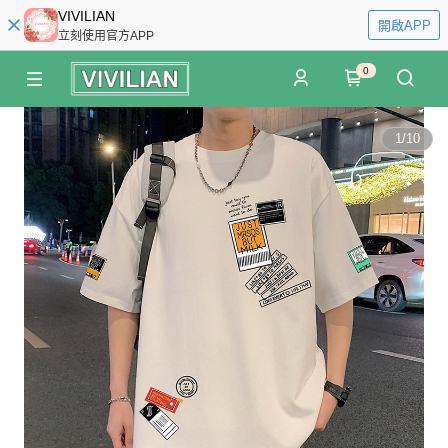
VIVILIAN
開啟APP
立刻使用官方APP
0
1
/
10