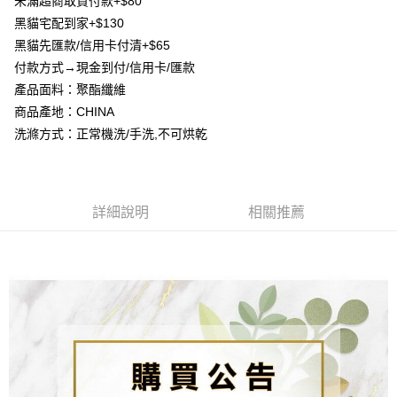
未滿超商取貨付款+$80
4.訂單成立30分鐘內，如未前往確認交易或遇審核未通過，訂單將自動取
貨到付款
１．簡單：不需註冊會員、不需綁卡、不需儲值。
消。如遇「轉專審核」未通過狀況，表示未達大哥付你分期系統評分，恕無
黑貓宅配到家+$130
２．便利：只要手機號碼，簡訊認證，即可結帳。
法說明評估內容。
３．安心：先確認商品／服務後，再付款。
黑貓先匯款/信用卡付清+$65
【繳款方式說明】
運送方式
付款方式→現金到付/信用卡/匯款
1.分期款項不併入電信帳單，「大哥付你分期」於每月結算日後寄送繳費提
【「AFTEE先享後付」結帳流程】
全家取貨付款
醒簡訊。
產品面料：聚酯纖維
１．於結帳方式選擇「AFTEE先享後付」後，將跳轉至「AFTEE先享後付」
2.透過簡訊連結打開帳單後，可選擇「超商條碼／台灣大直營門市／銀行轉
每筆NT$80，滿NT$1,500(含以上)免運費
結帳頁面，進行簡訊認證並確認金額後，即可完成結帳。
商品產地：CHINA
帳／街口支付／iPASS MONEY」等通路繳費。
２．訂單成立數日內，您將收到繳費通知簡訊。
洗滌方式：正常機洗/手洗,不可烘乾
7-11取貨付款
３．收到繳費通知簡訊後14天內，點擊此簡訊中的連結，可透過四大超商／
【注意事項】
ATM／網路銀行／等多元方式進行付款，方視為交易完成。
每筆NT$80，滿NT$1,500(含以上)免運費
1.本服務係由「台灣大哥大股份有限公司」（以下簡稱本公司）所提供，讓
※ 請注意：結帳手續完成當下不需立刻繳費，但若您需要取消訂單，請聯絡
用戶於交易時，得透過本服務購買商品或服務，並由商店將買賣／分期付款
購買商品的店家。未經商家同意取消之訂單仍視為有效，需透過AFTEE先享
先付款宅配到府
買賣價金債權讓與本公司後，依約使用本公司帳單繳交帳款。
後付繳納相關費用。
2.基於同意付款使用「大哥付你分期」之契約關係目的，商店將以您的個人
詳細說明
相關推薦
每筆NT$65，滿NT$1,500(含以上)免運費
※ 交易是否成功請以「AFTEE先享後付 」之結帳頁面顯示為準，若有關於
資料（包含姓名、電話或地址）提供予台灣大哥大進項蒐集、處理及利用，
是否繳費成功／繳費後需取消欲退款等相關疑問，請聯繫「AFTEE先享後付
由本公司與您本人進行分期帳單所需資料之確認、核對及更正。
客戶支援中心」
https://netprotections.freshdesk.com/support/home
貨到付款
3.完整用戶服務條款，請詳閱以下連結：
https://oppay.tw/userRule
每筆NT$130，滿NT$1,500(含以上)免運費
【注意事項】
１．透過由恩沛科技股份有限公司提供之「AFTEE先享後付」服務完成之交
海外配送
查看運費
易，需依本服務之必要範圍內提供個人資料，並將交易相關給付款項請求債
權轉讓予恩沛科技股份有限公司。
２．關於個人資料處理事宜，請瀏覽以下網址：
https://aftee.tw/terms/#terms3
３．未成年的使用者請事先徵得法定代理人或監護人之同意方可使用
「AFTEE先享後付」，若未經同意申辦者引起之損失，本公司不負相關責