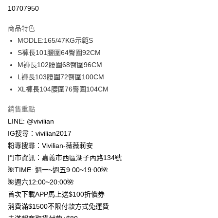
信用卡分期付款
10707950
3 期 0 利率 每期
NT$230
21家銀行
商品特色
合作金庫商業銀行
第一商業銀行
超商取貨付款
MODLE:165/47KG示範S
華南商業銀行
彰化商業銀行
S褲長101腰圍64臀圍92CM
LINE Pay
上海商業儲蓄銀行
台北富邦商業銀行
國泰世華商業銀行
兆豐國際商業銀行
M褲長102腰圍68臀圍96CM
Apple Pay
臺灣中小企業銀行
台中商業銀行
L褲長103腰圍72臀圍100CM
匯豐（台灣）商業銀行
華泰商業銀行
XL褲長104腰圍76臀圍104CM
街口支付
聯邦商業銀行
遠東國際商業銀行
元大商業銀行
永豐商業銀行
悠遊付
銷售重點
玉山商業銀行
星展（台灣）商業銀行
LINE: @vivilian
台新國際商業銀行
中國信託商業銀行
Google Pay
IG搜尋：vivilian2017
台灣樂天信用卡公司
大哥付你分期
粉專搜尋：Vivilian-薇薇莉安
相關說明
門市資訊：嘉義市西區湖子內路134號
【大哥付你分期使用說明】
🌺TIME: 週一~週五9:00~19:00🌺
AFTEE先享後付
1.本服務由台灣大哥大提供，台灣大哥大用戶可立即使用無須另外申請。
🌺週六12:00~20:00🌺
2.付款方式選擇「大哥付你分期」，訂單成立後會自動跳轉到大哥付的交易
相關說明
流程，驗證手機門號後，選擇欲分期的期數、繳款截止日，確認付款後即完
首次下載APP馬上送$100折價券
【關於「AFTEE先享後付」】
成交易。
ATM付款
消費滿$1500不限付款方式免運費
AFTEE先享後付是「在收到商品之後才付款」的支付方式。 讓您購物簡單
3.實際核准額度、可分期數及費用金額請依後續交易確認頁面所載為準。
便利好安心！