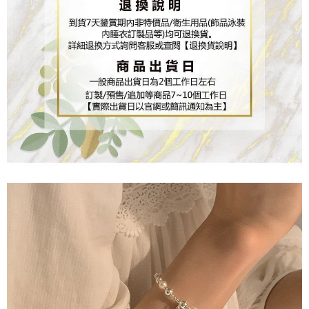
３．未成年的使用者請事先徵得法定代理人或監護人之同意方可使用
「AFTEE先享後付」，若未經同意申辦者引起之損失，本公司不負相關責
任。
４．使用「AFTEE先享後付」時，將依據個別帳號之用戶狀況，依本公司即
時審查核予不同之上限額度；若仍有額度不足之情形，本公司將視審查結果
請求用戶進行身份認證。
５．嚴禁一人註冊多個帳號或使用他人資訊註冊。若發現惡意使用之情形，
恩沛科技股份有限公司將有權停止該用戶之使用額度並採取法律行動。