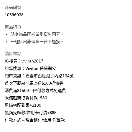
信用卡一次付款
商品編號
信用卡分期付款
10696038
3 期 0 利率 每期
NT$130
21家銀行
商品特色
合作金庫商業銀行
第一商業銀行
超商取貨付款
貼身飾品因考量到衛生因素，
華南商業銀行
彰化商業銀行
一經售出非瑕疵一律不退換。
LINE Pay
上海商業儲蓄銀行
台北富邦商業銀行
國泰世華商業銀行
兆豐國際商業銀行
Apple Pay
銷售重點
臺灣中小企業銀行
台中商業銀行
IG搜尋：vivilian2017
匯豐（台灣）商業銀行
華泰商業銀行
街口支付
聯邦商業銀行
遠東國際商業銀行
粉專搜尋：Vivilian-薇薇莉安
元大商業銀行
永豐商業銀行
悠遊付
門市資訊：嘉義市西區湖子內路134號
玉山商業銀行
星展（台灣）商業銀行
首次下載APP馬上送$100折價券
台新國際商業銀行
中國信託商業銀行
Google Pay
消費滿$1500不限付款方式免運費
台灣樂天信用卡公司
大哥付你分期
未滿超商取貨付款+$80
相關說明
黑貓宅配到家+$130
【大哥付你分期使用說明】
黑貓先匯款/信用卡付清+$65
AFTEE先享後付
1.本服務由台灣大哥大提供，台灣大哥大用戶可立即使用無須另外申請。
付款方式→現金到付/信用卡/匯款
2.付款方式選擇「大哥付你分期」，訂單成立後會自動跳轉到大哥付的交易
相關說明
流程，驗證手機門號後，選擇欲分期的期數、繳款截止日，確認付款後即完
【關於「AFTEE先享後付」】