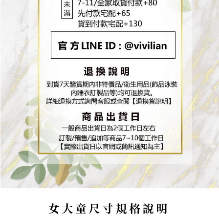
權轉讓予恩沛科技股份有限公司。
２．關於個人資料處理事宜，請瀏覽以下網址：
https://aftee.tw/terms/#terms3
３．未成年的使用者請事先徵得法定代理人或監護人之同意方可使用
「AFTEE先享後付」，若未經同意申辦者引起之損失，本公司不負相關責
任。
４．使用「AFTEE先享後付」時，將依據個別帳號之用戶狀況，依本公司即
時審查核予不同之上限額度；若仍有額度不足之情形，本公司將視審查結果
請求用戶進行身份認證。
５．嚴禁一人註冊多個帳號或使用他人資訊註冊。若發現惡意使用之情形，
恩沛科技股份有限公司將有權停止該用戶之使用額度並採取法律行動。