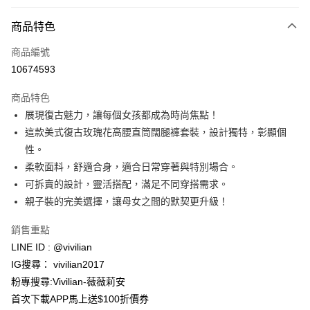
付款方式
商品特色
信用卡一次付款
商品編號
信用卡分期付款
10674593
3 期 0 利率 每期
NT$293
21家銀行
商品特色
合作金庫商業銀行
第一商業銀行
超商取貨付款
展現復古魅力，讓每個女孩都成為時尚焦點！
華南商業銀行
彰化商業銀行
這款美式復古玫瑰花高腰直筒闊腿褲套裝，設計獨特，彰顯個
LINE Pay
上海商業儲蓄銀行
台北富邦商業銀行
國泰世華商業銀行
兆豐國際商業銀行
性。
Apple Pay
臺灣中小企業銀行
台中商業銀行
柔軟面料，舒適合身，適合日常穿著與特別場合。
匯豐（台灣）商業銀行
華泰商業銀行
可拆賣的設計，靈活搭配，滿足不同穿搭需求。
街口支付
聯邦商業銀行
遠東國際商業銀行
親子裝的完美選擇，讓母女之間的默契更升級！
元大商業銀行
永豐商業銀行
悠遊付
玉山商業銀行
星展（台灣）商業銀行
銷售重點
台新國際商業銀行
中國信託商業銀行
Google Pay
LINE ID : @vivilian
台灣樂天信用卡公司
大哥付你分期
IG搜尋： vivilian2017
相關說明
粉專搜尋:Vivilian-薇薇莉安
【大哥付你分期使用說明】
首次下載APP馬上送$100折價券
AFTEE先享後付
1.本服務由台灣大哥大提供，台灣大哥大用戶可立即使用無須另外申請。