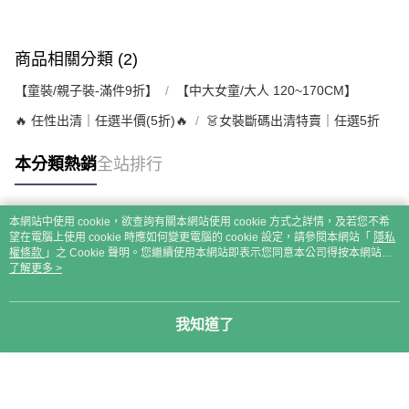
商品相關分類 (2)
【童裝/親子裝-滿件9折】
【中大女童/大人 120~170CM】
🔥 任性出清｜任選半價(5折)🔥
👗女裝斷碼出清特賣｜任選5折
本分類熱銷
全站排行
本網站中使用 cookie，欲查詢有關本網站使用 cookie 方式之詳情，及若您不希
熱門標籤
望在電腦上使用 cookie 時應如何變更電腦的 cookie 設定，請參閱本網站「
隱私
權條款
」之 Cookie 聲明。您繼續使用本網站即表示您同意本公司得按本網站使
用條款之 Cookie 聲明使用 cookie。
了解更多 >
我知道了