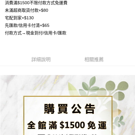
消費滿$1500不限付款方式免運費
2.付款方式選擇「大哥付你分期」，訂單成立後會自動跳轉到大哥付的交易
相關說明
流程，驗證手機門號後，選擇欲分期的期數、繳款截止日，確認付款後即完
未滿超商取貨付款+$80
【關於「AFTEE先享後付」】
成交易。
ATM付款
宅配到家+$130
AFTEE先享後付是「在收到商品之後才付款」的支付方式。 讓您購物簡單
3.實際核准額度、可分期數及費用金額請依後續交易確認頁面所載為準。
便利好安心！
先匯款/信用卡付清+$65
4.訂單成立30分鐘內，如未前往確認交易或遇審核未通過，訂單將自動取
貨到付款
１．簡單：不需註冊會員、不需綁卡、不需儲值。
消。如遇「轉專審核」未通過狀況，表示未達大哥付你分期系統評分，恕無
付款方式→現金到付/信用卡/匯款
２．便利：只要手機號碼，簡訊認證，即可結帳。
法說明評估內容。
３．安心：先確認商品／服務後，再付款。
【繳款方式說明】
運送方式
1.分期款項不併入電信帳單，「大哥付你分期」於每月結算日後寄送繳費提
【「AFTEE先享後付」結帳流程】
全家取貨付款
醒簡訊。
１．於結帳方式選擇「AFTEE先享後付」後，將跳轉至「AFTEE先享後付」
2.透過簡訊連結打開帳單後，可選擇「超商條碼／台灣大直營門市／銀行轉
詳細說明
相關推薦
每筆NT$80，滿NT$1,500(含以上)免運費
結帳頁面，進行簡訊認證並確認金額後，即可完成結帳。
帳／街口支付／iPASS MONEY」等通路繳費。
２．訂單成立數日內，您將收到繳費通知簡訊。
7-11取貨付款
３．收到繳費通知簡訊後14天內，點擊此簡訊中的連結，可透過四大超商／
【注意事項】
ATM／網路銀行／等多元方式進行付款，方視為交易完成。
每筆NT$80，滿NT$1,500(含以上)免運費
1.本服務係由「台灣大哥大股份有限公司」（以下簡稱本公司）所提供，讓
※ 請注意：結帳手續完成當下不需立刻繳費，但若您需要取消訂單，請聯絡
用戶於交易時，得透過本服務購買商品或服務，並由商店將買賣／分期付款
購買商品的店家。未經商家同意取消之訂單仍視為有效，需透過AFTEE先享
先付款宅配到府
買賣價金債權讓與本公司後，依約使用本公司帳單繳交帳款。
後付繳納相關費用。
2.基於同意付款使用「大哥付你分期」之契約關係目的，商店將以您的個人
每筆NT$65，滿NT$1,500(含以上)免運費
※ 交易是否成功請以「AFTEE先享後付 」之結帳頁面顯示為準，若有關於
資料（包含姓名、電話或地址）提供予台灣大哥大進項蒐集、處理及利用，
是否繳費成功／繳費後需取消欲退款等相關疑問，請聯繫「AFTEE先享後付
由本公司與您本人進行分期帳單所需資料之確認、核對及更正。
客戶支援中心」
https://netprotections.freshdesk.com/support/home
貨到付款
3.完整用戶服務條款，請詳閱以下連結：
https://oppay.tw/userRule
每筆NT$130，滿NT$1,500(含以上)免運費
【注意事項】
１．透過由恩沛科技股份有限公司提供之「AFTEE先享後付」服務完成之交
海外配送
查看運費
易，需依本服務之必要範圍內提供個人資料，並將交易相關給付款項請求債