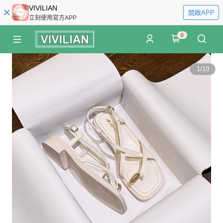
VIVILIAN
開啟APP
立刻使用官方APP
0
1
/
10