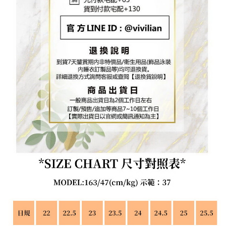
https://aftee.tw/terms/#terms3
３．未成年的使用者請事先徵得法定代理人或監護人之同意方可使用
「AFTEE先享後付」，若未經同意申辦者引起之損失，本公司不負相關責
任。
４．使用「AFTEE先享後付」時，將依據個別帳號之用戶狀況，依本公司即
時審查核予不同之上限額度；若仍有額度不足之情形，本公司將視審查結果
請求用戶進行身份認證。
５．嚴禁一人註冊多個帳號或使用他人資訊註冊。若發現惡意使用之情形，
恩沛科技股份有限公司將有權停止該用戶之使用額度並採取法律行動。