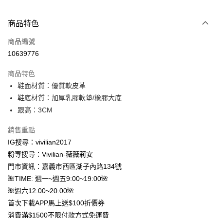
付款方式
商品特色
信用卡一次付款
商品編號
信用卡分期付款
10639776
3 期 0 利率 每期
NT$260
21家銀行
商品特色
合作金庫商業銀行
第一商業銀行
超商取貨付款
鞋面材質：優質軟皮革
華南商業銀行
彰化商業銀行
鞋底材質：加厚乳膠軟墊/橡膠大底
LINE Pay
上海商業儲蓄銀行
台北富邦商業銀行
國泰世華商業銀行
兆豐國際商業銀行
跟高：3CM
Apple Pay
臺灣中小企業銀行
台中商業銀行
銷售重點
匯豐（台灣）商業銀行
華泰商業銀行
街口支付
聯邦商業銀行
遠東國際商業銀行
IG搜尋：vivilian2017
元大商業銀行
永豐商業銀行
Google Pay
粉專搜尋：Vivilian-薇薇莉安
玉山商業銀行
星展（台灣）商業銀行
門市資訊：嘉義市西區湖子內路134號
台新國際商業銀行
中國信託商業銀行
大哥付你分期
🌺TIME: 週一~週五9:00~19:00🌺
台灣樂天信用卡公司
相關說明
🌺週六12:00~20:00🌺
【大哥付你分期使用說明】
AFTEE先享後付
首次下載APP馬上送$100折價券
1.本服務由台灣大哥大提供，台灣大哥大用戶可立即使用無須另外申請。
2.付款方式選擇「大哥付你分期」，訂單成立後會自動跳轉到大哥付的交易
相關說明
消費滿$1500不限付款方式免運費