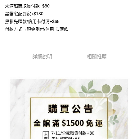
流程，驗證手機門號後，選擇欲分期的期數、繳款截止日，確認付款後即完
【關於「AFTEE先享後付」】
未滿超商取貨付款+$80
成交易。
ATM付款
AFTEE先享後付是「在收到商品之後才付款」的支付方式。 讓您購物簡單
3.實際核准額度、可分期數及費用金額請依後續交易確認頁面所載為準。
黑貓宅配到家+$130
便利好安心！
4.訂單成立30分鐘內，如未前往確認交易或遇審核未通過，訂單將自動取
貨到付款
１．簡單：不需註冊會員、不需綁卡、不需儲值。
黑貓先匯款/信用卡付清+$65
消。如遇「轉專審核」未通過狀況，表示未達大哥付你分期系統評分，恕無
２．便利：只要手機號碼，簡訊認證，即可結帳。
付款方式→現金到付/信用卡/匯款
法說明評估內容。
３．安心：先確認商品／服務後，再付款。
【繳款方式說明】
運送方式
1.分期款項不併入電信帳單，「大哥付你分期」於每月結算日後寄送繳費提
【「AFTEE先享後付」結帳流程】
全家取貨付款
醒簡訊。
１．於結帳方式選擇「AFTEE先享後付」後，將跳轉至「AFTEE先享後付」
2.透過簡訊連結打開帳單後，可選擇「超商條碼／台灣大直營門市／銀行轉
每筆NT$80，滿NT$1,500(含以上)免運費
結帳頁面，進行簡訊認證並確認金額後，即可完成結帳。
詳細說明
相關推薦
帳／街口支付／iPASS MONEY」等通路繳費。
２．訂單成立數日內，您將收到繳費通知簡訊。
7-11取貨付款
３．收到繳費通知簡訊後14天內，點擊此簡訊中的連結，可透過四大超商／
【注意事項】
ATM／網路銀行／等多元方式進行付款，方視為交易完成。
每筆NT$80，滿NT$1,500(含以上)免運費
1.本服務係由「台灣大哥大股份有限公司」（以下簡稱本公司）所提供，讓
※ 請注意：結帳手續完成當下不需立刻繳費，但若您需要取消訂單，請聯絡
用戶於交易時，得透過本服務購買商品或服務，並由商店將買賣／分期付款
購買商品的店家。未經商家同意取消之訂單仍視為有效，需透過AFTEE先享
先付款宅配到府
買賣價金債權讓與本公司後，依約使用本公司帳單繳交帳款。
後付繳納相關費用。
2.基於同意付款使用「大哥付你分期」之契約關係目的，商店將以您的個人
每筆NT$65，滿NT$1,500(含以上)免運費
※ 交易是否成功請以「AFTEE先享後付 」之結帳頁面顯示為準，若有關於
資料（包含姓名、電話或地址）提供予台灣大哥大進項蒐集、處理及利用，
是否繳費成功／繳費後需取消欲退款等相關疑問，請聯繫「AFTEE先享後付
由本公司與您本人進行分期帳單所需資料之確認、核對及更正。
客戶支援中心」
https://netprotections.freshdesk.com/support/home
貨到付款
3.完整用戶服務條款，請詳閱以下連結：
https://oppay.tw/userRule
每筆NT$130，滿NT$1,500(含以上)免運費
【注意事項】
１．透過由恩沛科技股份有限公司提供之「AFTEE先享後付」服務完成之交
海外配送
查看運費
易，需依本服務之必要範圍內提供個人資料，並將交易相關給付款項請求債
權轉讓予恩沛科技股份有限公司。
２．關於個人資料處理事宜，請瀏覽以下網址：