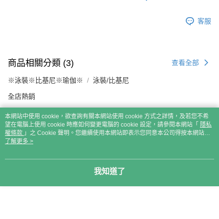
客服
商品相關分類 (3)
查看全部
※泳裝※比基尼※瑜伽※
泳裝/比基尼
全店熱銷
本網站中使用 cookie，欲查詢有關本網站使用 cookie 方式之詳情，及若您不希
本分類熱銷
全站排行
望在電腦上使用 cookie 時應如何變更電腦的 cookie 設定，請參閱本網站「
隱私
權條款
」之 Cookie 聲明。您繼續使用本網站即表示您同意本公司得按本網站使
用條款之 Cookie 聲明使用 cookie。
了解更多 >
熱門標籤
我知道了