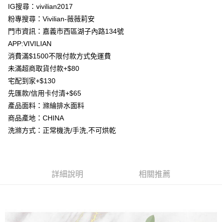
流程，驗證手機門號後，選擇欲分期的期數、繳款截止日，確認付款後即完
IG搜尋：vivilian2017
【關於「AFTEE先享後付」】
成交易。
ATM付款
粉專搜尋：Vivilian-薇薇莉安
AFTEE先享後付是「在收到商品之後才付款」的支付方式。 讓您購物簡單
3.實際核准額度、可分期數及費用金額請依後續交易確認頁面所載為準。
便利好安心！
門市資訊：嘉義市西區湖子內路134號
4.訂單成立30分鐘內，如未前往確認交易或遇審核未通過，訂單將自動取
貨到付款
１．簡單：不需註冊會員、不需綁卡、不需儲值。
消。如遇「轉專審核」未通過狀況，表示未達大哥付你分期系統評分，恕無
APP:VIVILIAN
２．便利：只要手機號碼，簡訊認證，即可結帳。
法說明評估內容。
３．安心：先確認商品／服務後，再付款。
消費滿$1500不限付款方式免運費
【繳款方式說明】
運送方式
未滿超商取貨付款+$80
1.分期款項不併入電信帳單，「大哥付你分期」於每月結算日後寄送繳費提
【「AFTEE先享後付」結帳流程】
全家取貨付款
醒簡訊。
宅配到家+$130
１．於結帳方式選擇「AFTEE先享後付」後，將跳轉至「AFTEE先享後付」
2.透過簡訊連結打開帳單後，可選擇「超商條碼／台灣大直營門市／銀行轉
每筆NT$80，滿NT$1,500(含以上)免運費
結帳頁面，進行簡訊認證並確認金額後，即可完成結帳。
先匯款/信用卡付清+$65
帳／街口支付／iPASS MONEY」等通路繳費。
２．訂單成立數日內，您將收到繳費通知簡訊。
產品面料：滌綸排水面料
7-11取貨付款
３．收到繳費通知簡訊後14天內，點擊此簡訊中的連結，可透過四大超商／
【注意事項】
ATM／網路銀行／等多元方式進行付款，方視為交易完成。
商品產地：CHINA
每筆NT$80，滿NT$1,500(含以上)免運費
1.本服務係由「台灣大哥大股份有限公司」（以下簡稱本公司）所提供，讓
※ 請注意：結帳手續完成當下不需立刻繳費，但若您需要取消訂單，請聯絡
洗滌方式：正常機洗/手洗,不可烘乾
用戶於交易時，得透過本服務購買商品或服務，並由商店將買賣／分期付款
購買商品的店家。未經商家同意取消之訂單仍視為有效，需透過AFTEE先享
先付款宅配到府
買賣價金債權讓與本公司後，依約使用本公司帳單繳交帳款。
後付繳納相關費用。
2.基於同意付款使用「大哥付你分期」之契約關係目的，商店將以您的個人
每筆NT$65，滿NT$1,500(含以上)免運費
※ 交易是否成功請以「AFTEE先享後付 」之結帳頁面顯示為準，若有關於
資料（包含姓名、電話或地址）提供予台灣大哥大進項蒐集、處理及利用，
是否繳費成功／繳費後需取消欲退款等相關疑問，請聯繫「AFTEE先享後付
由本公司與您本人進行分期帳單所需資料之確認、核對及更正。
客戶支援中心」
https://netprotections.freshdesk.com/support/home
貨到付款
詳細說明
相關推薦
3.完整用戶服務條款，請詳閱以下連結：
https://oppay.tw/userRule
每筆NT$130，滿NT$1,500(含以上)免運費
【注意事項】
１．透過由恩沛科技股份有限公司提供之「AFTEE先享後付」服務完成之交
海外配送
查看運費
易，需依本服務之必要範圍內提供個人資料，並將交易相關給付款項請求債
權轉讓予恩沛科技股份有限公司。