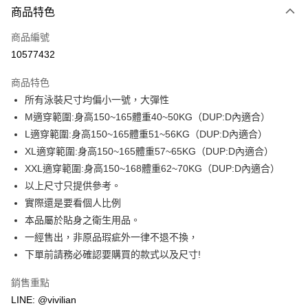
商品特色
信用卡一次付款
商品編號
信用卡分期付款
10577432
3 期 0 利率 每期
NT$296
21家銀行
商品特色
合作金庫商業銀行
第一商業銀行
超商取貨付款
所有泳裝尺寸均偏小一號，大彈性
華南商業銀行
彰化商業銀行
M適穿範圍:身高150~165體重40~50KG（DUP:D內適合）
LINE Pay
上海商業儲蓄銀行
台北富邦商業銀行
國泰世華商業銀行
兆豐國際商業銀行
L適穿範圍:身高150~165體重51~56KG（DUP:D內適合）
Apple Pay
臺灣中小企業銀行
台中商業銀行
XL適穿範圍:身高150~165體重57~65KG（DUP:D內適合）
匯豐（台灣）商業銀行
華泰商業銀行
XXL適穿範圍:身高150~168體重62~70KG（DUP:D內適合）
街口支付
聯邦商業銀行
遠東國際商業銀行
以上尺寸只提供參考。
元大商業銀行
永豐商業銀行
悠遊付
實際還是要看個人比例
玉山商業銀行
星展（台灣）商業銀行
本品屬於貼身之衛生用品。
台新國際商業銀行
中國信託商業銀行
Google Pay
台灣樂天信用卡公司
一經售出，非原品瑕疵外一律不退不換，
大哥付你分期
下單前請務必確認要購買的款式以及尺寸!
相關說明
【大哥付你分期使用說明】
銷售重點
AFTEE先享後付
1.本服務由台灣大哥大提供，台灣大哥大用戶可立即使用無須另外申請。
LINE: @vivilian
2.付款方式選擇「大哥付你分期」，訂單成立後會自動跳轉到大哥付的交易
相關說明