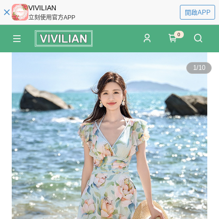
VIVILIAN
開啟APP
立刻使用官方APP
0
1
/
10