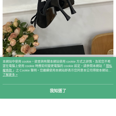
本網站中使用 cookie，欲查詢有關本網站使用 cookie 方式之詳情，及若您不希
望在電腦上使用 cookie 時應如何變更電腦的 cookie 設定，請參閱本網站「
隱私
權條款
」之 Cookie 聲明。您繼續使用本網站即表示您同意本公司得按本網站使
用條款之 Cookie 聲明使用 cookie。
了解更多 >
我知道了