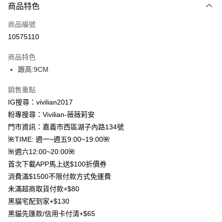
商品特色
信用卡一次付款
商品編號
信用卡分期付款
10575110
3 期 0 利率 每期
NT$360
21家銀行
商品特色
合作金庫商業銀行
第一商業銀行
超商取貨付款
跟高:9CM
華南商業銀行
彰化商業銀行
LINE Pay
上海商業儲蓄銀行
台北富邦商業銀行
銷售重點
國泰世華商業銀行
兆豐國際商業銀行
Apple Pay
IG搜尋：vivilian2017
臺灣中小企業銀行
台中商業銀行
粉專搜尋：Vivilian-薇薇莉安
匯豐（台灣）商業銀行
華泰商業銀行
街口支付
聯邦商業銀行
遠東國際商業銀行
門市資訊：嘉義市西區湖子內路134號
元大商業銀行
永豐商業銀行
Google Pay
🌺TIME: 週一~週五9:00~19:00🌺
玉山商業銀行
星展（台灣）商業銀行
🌺週六12:00~20:00🌺
台新國際商業銀行
中國信託商業銀行
大哥付你分期
首次下載APP馬上送$100折價券
台灣樂天信用卡公司
相關說明
消費滿$1500不限付款方式免運費
【大哥付你分期使用說明】
AFTEE先享後付
未滿超商取貨付款+$80
1.本服務由台灣大哥大提供，台灣大哥大用戶可立即使用無須另外申請。
2.付款方式選擇「大哥付你分期」，訂單成立後會自動跳轉到大哥付的交易
相關說明
黑貓宅配到家+$130
流程，驗證手機門號後，選擇欲分期的期數、繳款截止日，確認付款後即完
【關於「AFTEE先享後付」】
黑貓先匯款/信用卡付清+$65
成交易。
ATM付款
AFTEE先享後付是「在收到商品之後才付款」的支付方式。 讓您購物簡單