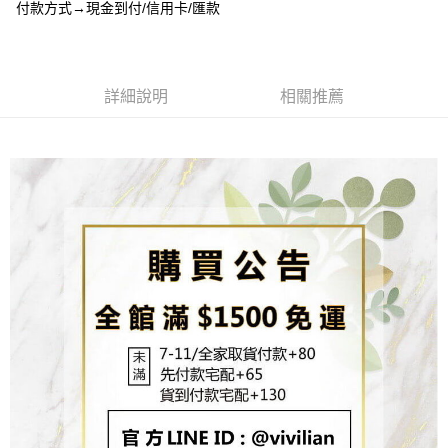
3.實際核准額度、可分期數及費用金額請依後續交易確認頁面所載為準。
付款方式→現金到付/信用卡/匯款
便利好安心！
4.訂單成立30分鐘內，如未前往確認交易或遇審核未通過，訂單將自動取
貨到付款
１．簡單：不需註冊會員、不需綁卡、不需儲值。
消。如遇「轉專審核」未通過狀況，表示未達大哥付你分期系統評分，恕無
２．便利：只要手機號碼，簡訊認證，即可結帳。
法說明評估內容。
３．安心：先確認商品／服務後，再付款。
【繳款方式說明】
運送方式
1.分期款項不併入電信帳單，「大哥付你分期」於每月結算日後寄送繳費提
詳細說明
相關推薦
【「AFTEE先享後付」結帳流程】
全家取貨付款
醒簡訊。
１．於結帳方式選擇「AFTEE先享後付」後，將跳轉至「AFTEE先享後付」
2.透過簡訊連結打開帳單後，可選擇「超商條碼／台灣大直營門市／銀行轉
每筆NT$80，滿NT$1,500(含以上)免運費
結帳頁面，進行簡訊認證並確認金額後，即可完成結帳。
帳／街口支付／iPASS MONEY」等通路繳費。
２．訂單成立數日內，您將收到繳費通知簡訊。
7-11取貨付款
３．收到繳費通知簡訊後14天內，點擊此簡訊中的連結，可透過四大超商／
【注意事項】
ATM／網路銀行／等多元方式進行付款，方視為交易完成。
每筆NT$80，滿NT$1,500(含以上)免運費
1.本服務係由「台灣大哥大股份有限公司」（以下簡稱本公司）所提供，讓
※ 請注意：結帳手續完成當下不需立刻繳費，但若您需要取消訂單，請聯絡
用戶於交易時，得透過本服務購買商品或服務，並由商店將買賣／分期付款
購買商品的店家。未經商家同意取消之訂單仍視為有效，需透過AFTEE先享
先付款宅配到府
買賣價金債權讓與本公司後，依約使用本公司帳單繳交帳款。
後付繳納相關費用。
2.基於同意付款使用「大哥付你分期」之契約關係目的，商店將以您的個人
每筆NT$65，滿NT$1,500(含以上)免運費
※ 交易是否成功請以「AFTEE先享後付 」之結帳頁面顯示為準，若有關於
資料（包含姓名、電話或地址）提供予台灣大哥大進項蒐集、處理及利用，
是否繳費成功／繳費後需取消欲退款等相關疑問，請聯繫「AFTEE先享後付
由本公司與您本人進行分期帳單所需資料之確認、核對及更正。
客戶支援中心」
https://netprotections.freshdesk.com/support/home
貨到付款
3.完整用戶服務條款，請詳閱以下連結：
https://oppay.tw/userRule
每筆NT$130，滿NT$1,500(含以上)免運費
【注意事項】
１．透過由恩沛科技股份有限公司提供之「AFTEE先享後付」服務完成之交
海外配送
查看運費
易，需依本服務之必要範圍內提供個人資料，並將交易相關給付款項請求債
權轉讓予恩沛科技股份有限公司。
２．關於個人資料處理事宜，請瀏覽以下網址：
https://aftee.tw/terms/#terms3
３．未成年的使用者請事先徵得法定代理人或監護人之同意方可使用