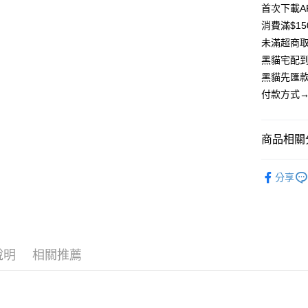
匯豐（
首次下載A
街口支付
聯邦商
消費滿$1
元大商
悠遊付
未滿超商取
玉山商
黑貓宅配到
台新國
Google Pa
黑貓先匯款
台灣樂
大哥付你
付款方式→
相關說明
【大哥付
AFTEE先
1.本服務
商品相關分
2.付款方
相關說明
流程，驗
【關於「A
飾品｜周
ATM付款
完成交易
AFTEE
分享
3.實際核
便利好安
4.訂單成
貨到付款
１．簡單
消。如遇
２．便利
無法說明
３．安心
【繳款方
運送方式
1.分期款
【「AFT
說明
相關推薦
醒簡訊。
１．於結帳
全家取貨
2.透過簡
付」結帳
帳／街口支
每筆NT$8
２．訂單
３．收到繳
【注意事