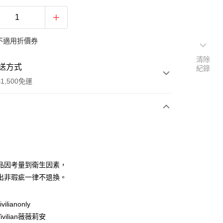
不適用折價券
清除
送方式
紀錄
1,500免運
次付款
期付款
0 利率 每期
NT$63
21家銀行
品因考量到衛生因素，
庫商業銀行
第一商業銀行
出非瑕疵一律不退換。
付款
業銀行
彰化商業銀行
業儲蓄銀行
台北富邦商業銀行
ilianonly
華商業銀行
兆豐國際商業銀行
vilian薇薇莉安
小企業銀行
台中商業銀行