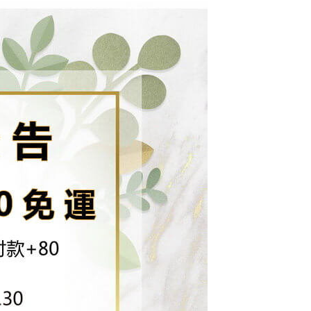
網路銀行／等多元方式進行付款，方視為交易完成。
付款
係由「台灣大哥大股份有限公司」（以下簡稱本公司）所提供，讓
：結帳手續完成當下不需立刻繳費，但若您需要取消訂單，請聯
0，滿NT$1,500(含以上)免運費
易時，得透過本服務購買商品或服務，並由商店將買賣／分期付
的店家。未經商家同意取消之訂單仍視為有效，需透過AFTEE
金債權讓與本公司後，依約使用本公司帳單繳交帳款。
繳納相關費用。
配到府
意付款使用「大哥付你分期」之契約關係目的，商店將以您的個人
否成功請以「AFTEE先享後付 」之結帳頁面顯示為準，若有關於
含姓名、電話或地址）提供予台灣大哥大進項蒐集、處理及利
功／繳費後需取消欲退款等相關疑問，請聯繫「AFTEE先享後
5，滿NT$1,500(含以上)免運費
公司與您本人進行分期帳單所需資料之確認、核對及更正。
援中心」
https://netprotections.freshdesk.com/support/home
戶服務條款，請詳閱以下連結：
https://oppay.tw/userRule
項】
30，滿NT$1,500(含以上)免運費
恩沛科技股份有限公司提供之「AFTEE先享後付」服務完成之
依本服務之必要範圍內提供個人資料，並將交易相關給付款項請
查看運費
讓予恩沛科技股份有限公司。
個人資料處理事宜，請瀏覽以下網址：
ee.tw/terms/#terms3
年的使用者請事先徵得法定代理人或監護人之同意方可使用
E先享後付」，若未經同意申辦者引起之損失，本公司不負相關責
AFTEE先享後付」時，將依據個別帳號之用戶狀況，依本公司
核予不同之上限額度；若仍有額度不足之情形，本公司將視審查
用戶進行身份認證。
一人註冊多個帳號或使用他人資訊註冊。若發現惡意使用之情
科技股份有限公司將有權停止該用戶之使用額度並採取法律行