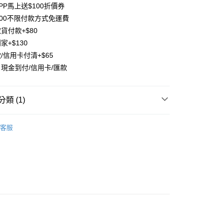
台灣）商業銀行
華泰商業銀行
PP馬上送$100折價券
業銀行
遠東國際商業銀行
500不限付款方式免運費
業銀行
永豐商業銀行
貨付款+$80
業銀行
星展（台灣）商業銀行
家+$130
際商業銀行
中國信託商業銀行
y
/信用卡付清+$65
天信用卡公司
分期
現金到付/信用卡/匯款
你分期使用說明】
享後付
由台灣大哥大提供，台灣大哥大用戶可立即使用無須另外申請。
類 (1)
式選擇「大哥付你分期」，訂單成立後會自動跳轉到大哥付的交易
證手機門號後，選擇欲分期的期數、繳款截止日，確認付款後即
FTEE先享後付」】
邊商品
【NEW】髮箍/髮圈/髮夾
。
先享後付是「在收到商品之後才付款」的支付方式。 讓您購物簡單
客服
准額度、可分期數及費用金額請依後續交易確認頁面所載為準。
心！
立30分鐘內，如未前往確認交易或遇審核未通過，訂單將自動取
：不需註冊會員、不需綁卡、不需儲值。
「轉專審核」未通過狀況，表示未達大哥付你分期系統評分，恕
：只要手機號碼，簡訊認證，即可結帳。
評估內容。
：先確認商品／服務後，再付款。
式說明】
項不併入電信帳單，「大哥付你分期」於每月結算日後寄送繳費提
EE先享後付」結帳流程】
方式選擇「AFTEE先享後付」後，將跳轉至「AFTEE先享後
付款
訊連結打開帳單後，可選擇「超商條碼／台灣大直營門市／銀行轉
頁面，進行簡訊認證並確認金額後，即可完成結帳。
付／iPASS MONEY」等通路繳費。
0，滿NT$1,500(含以上)免運費
成立數日內，您將收到繳費通知簡訊。
費通知簡訊後14天內，點擊此簡訊中的連結，可透過四大超商
項】