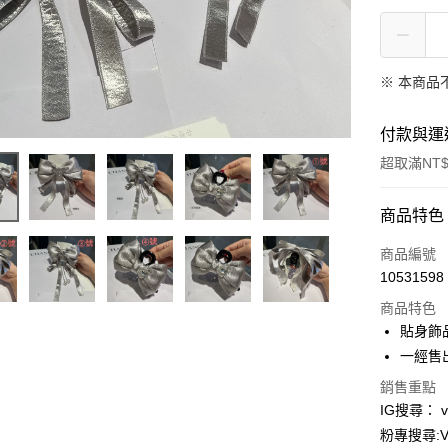
※ 本商品
付款與運
超取滿NT$
付款方式
商品特色
信用卡一
商品編號
10531598
信用卡分
商品特色
3 期 
貼身飾
合作金
一經售
超商取貨
華南商
銷售重點
LINE Pay
上海商
IG搜尋： viv
國泰世
Apple Pay
粉專搜尋:Vi
臺灣中