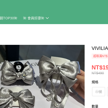
銷TOP30🌺
🌺 會員好康🌺
VIVI
超取滿NT$
NT$1
NT$490
規格
①號
數量