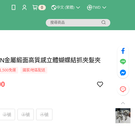
0
中文 (繁體)
TWD
LIAN金屬緞面高質感立體蝴蝶結抓夾髮夾
1,500免運
國家/地區配送
90
②號
③號
④號