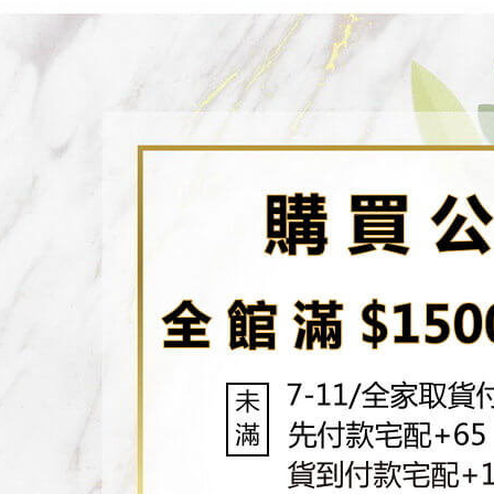
／ATM／
7-11取貨
1.本服務
※ 請注意
每筆NT$8
用戶於交
絡購買商品
款買賣價
先享後付
先付款宅
2.基於同
※ 交易是
資料（包
是否繳費成
每筆NT$6
用，由本
付客戶支
3.完整用
貨到付款
【注意事
每筆NT$1
１．透過由
交易，需
海外配送
求債權轉
２．關於
https://aft
３．未成
「AFTE
任。
４．使用「
即時審查
結果請求
５．嚴禁
形，恩沛
動。