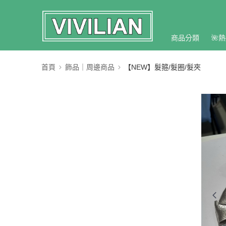
商品分類
🌺熱
首頁
飾品｜周邊商品
【NEW】髮箍/髮圈/髮夾