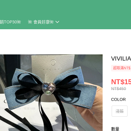
銷TOP30🌺
🌺 會員好康🌺
VIVI
超取滿NT$
NT$1
NT$450
COLOR
淺藍
數量