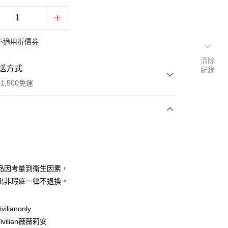
不適用折價券
清除
送方式
紀錄
1,500免運
次付款
期付款
0 利率 每期
NT$50
21家銀行
品因考量到衛生因素，
庫商業銀行
第一商業銀行
出非瑕疵一律不退換。
付款
業銀行
彰化商業銀行
業儲蓄銀行
台北富邦商業銀行
ilianonly
華商業銀行
兆豐國際商業銀行
vilian薇薇莉安
小企業銀行
台中商業銀行