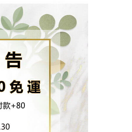
網路銀行／等多元方式進行付款，方視為交易完成。
付款
係由「台灣大哥大股份有限公司」（以下簡稱本公司）所提供，讓
：結帳手續完成當下不需立刻繳費，但若您需要取消訂單，請聯
0，滿NT$1,500(含以上)免運費
易時，得透過本服務購買商品或服務，並由商店將買賣／分期付
的店家。未經商家同意取消之訂單仍視為有效，需透過AFTEE
金債權讓與本公司後，依約使用本公司帳單繳交帳款。
繳納相關費用。
配到府
意付款使用「大哥付你分期」之契約關係目的，商店將以您的個人
否成功請以「AFTEE先享後付 」之結帳頁面顯示為準，若有關於
含姓名、電話或地址）提供予台灣大哥大進項蒐集、處理及利
功／繳費後需取消欲退款等相關疑問，請聯繫「AFTEE先享後
5，滿NT$1,500(含以上)免運費
公司與您本人進行分期帳單所需資料之確認、核對及更正。
援中心」
https://netprotections.freshdesk.com/support/home
戶服務條款，請詳閱以下連結：
https://oppay.tw/userRule
項】
30，滿NT$1,500(含以上)免運費
恩沛科技股份有限公司提供之「AFTEE先享後付」服務完成之
依本服務之必要範圍內提供個人資料，並將交易相關給付款項請
查看運費
讓予恩沛科技股份有限公司。
個人資料處理事宜，請瀏覽以下網址：
ee.tw/terms/#terms3
年的使用者請事先徵得法定代理人或監護人之同意方可使用
E先享後付」，若未經同意申辦者引起之損失，本公司不負相關責
AFTEE先享後付」時，將依據個別帳號之用戶狀況，依本公司
核予不同之上限額度；若仍有額度不足之情形，本公司將視審查
用戶進行身份認證。
一人註冊多個帳號或使用他人資訊註冊。若發現惡意使用之情
科技股份有限公司將有權停止該用戶之使用額度並採取法律行