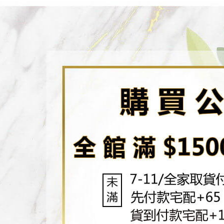
／ATM／
7-11取貨
1.本服務
※ 請注意
每筆NT$8
用戶於交
絡購買商品
款買賣價
先享後付
先付款宅
2.基於同
※ 交易是
資料（包
是否繳費成
每筆NT$6
用，由本
付客戶支
3.完整用
貨到付款
【注意事
每筆NT$1
１．透過由
交易，需
海外配送
求債權轉
２．關於
https://aft
３．未成
「AFTE
任。
４．使用「
即時審查
結果請求
５．嚴禁
形，恩沛
動。