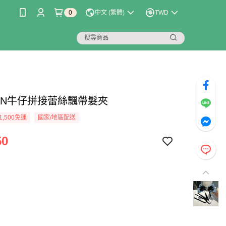
0
中文 (繁體)
TWD
LIAN牛仔拼接蕾絲飄帶髮夾
1,500免運
國家/地區配送
50