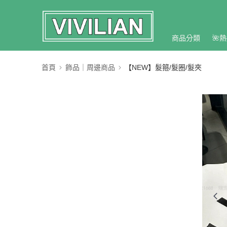
商品分類
🌺熱
首頁
飾品｜周邊商品
【NEW】髮箍/髮圈/髮夾