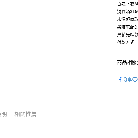
匯豐（
首次下載A
街口支付
聯邦商
消費滿$1
元大商
悠遊付
未滿超商取
玉山商
黑貓宅配到
台新國
Google Pa
黑貓先匯款
台灣樂
大哥付你
付款方式→
相關說明
【大哥付
AFTEE先
1.本服務
商品相關分
2.付款方
相關說明
流程，驗
【關於「A
飾品｜周
ATM付款
完成交易
AFTEE
分享
3.實際核
便利好安
4.訂單成
貨到付款
１．簡單
消。如遇
２．便利
無法說明
３．安心
【繳款方
運送方式
1.分期款
【「AFT
說明
相關推薦
醒簡訊。
１．於結帳
全家取貨
2.透過簡
付」結帳
帳／街口支
每筆NT$8
２．訂單
３．收到繳
【注意事