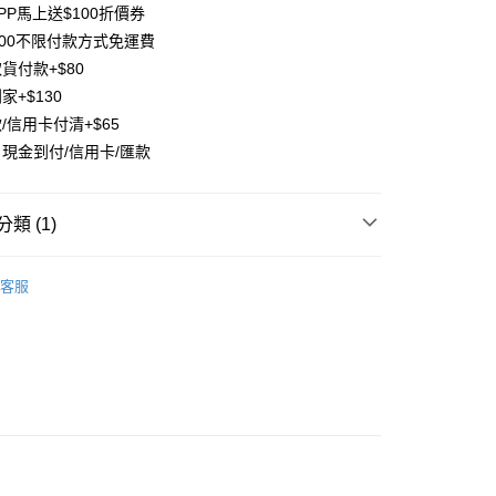
台灣）商業銀行
華泰商業銀行
PP馬上送$100折價券
業銀行
遠東國際商業銀行
500不限付款方式免運費
業銀行
永豐商業銀行
貨付款+$80
業銀行
星展（台灣）商業銀行
家+$130
際商業銀行
中國信託商業銀行
y
/信用卡付清+$65
天信用卡公司
分期
現金到付/信用卡/匯款
你分期使用說明】
享後付
由台灣大哥大提供，台灣大哥大用戶可立即使用無須另外申請。
類 (1)
式選擇「大哥付你分期」，訂單成立後會自動跳轉到大哥付的交易
證手機門號後，選擇欲分期的期數、繳款截止日，確認付款後即
FTEE先享後付」】
邊商品
【NEW】髮箍/髮圈/髮夾
。
先享後付是「在收到商品之後才付款」的支付方式。 讓您購物簡單
客服
准額度、可分期數及費用金額請依後續交易確認頁面所載為準。
心！
立30分鐘內，如未前往確認交易或遇審核未通過，訂單將自動取
：不需註冊會員、不需綁卡、不需儲值。
「轉專審核」未通過狀況，表示未達大哥付你分期系統評分，恕
：只要手機號碼，簡訊認證，即可結帳。
評估內容。
：先確認商品／服務後，再付款。
式說明】
項不併入電信帳單，「大哥付你分期」於每月結算日後寄送繳費提
EE先享後付」結帳流程】
方式選擇「AFTEE先享後付」後，將跳轉至「AFTEE先享後
付款
訊連結打開帳單後，可選擇「超商條碼／台灣大直營門市／銀行轉
頁面，進行簡訊認證並確認金額後，即可完成結帳。
付／iPASS MONEY」等通路繳費。
0，滿NT$1,500(含以上)免運費
成立數日內，您將收到繳費通知簡訊。
費通知簡訊後14天內，點擊此簡訊中的連結，可透過四大超商
項】