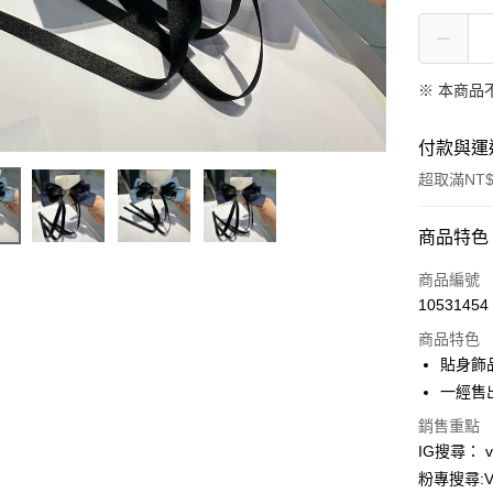
※ 本商品
付款與運
超取滿NT$
付款方式
商品特色
信用卡一
商品編號
10531454
信用卡分
商品特色
3 期 
貼身飾
合作金
一經售
超商取貨
華南商
銷售重點
LINE Pay
上海商
IG搜尋： viv
國泰世
Apple Pay
粉專搜尋:Vi
臺灣中