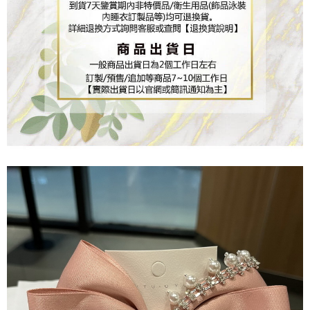
３．未成年的使用者請事先徵得法定代理人或監護人之同意方可使用
「AFTEE先享後付」，若未經同意申辦者引起之損失，本公司不負相關責
任。
４．使用「AFTEE先享後付」時，將依據個別帳號之用戶狀況，依本公司即
時審查核予不同之上限額度；若仍有額度不足之情形，本公司將視審查結果
請求用戶進行身份認證。
５．嚴禁一人註冊多個帳號或使用他人資訊註冊。若發現惡意使用之情形，
恩沛科技股份有限公司將有權停止該用戶之使用額度並採取法律行動。