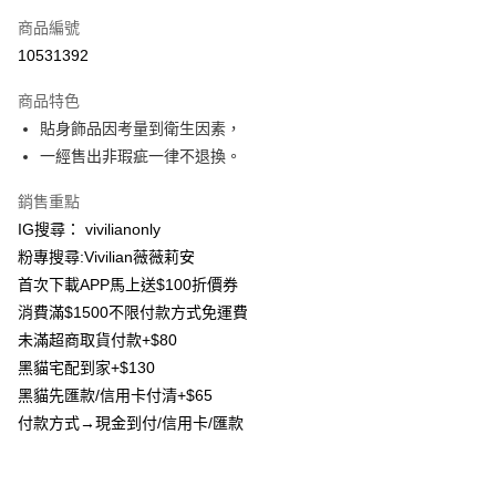
信用卡一次付款
商品編號
信用卡分期付款
10531392
3 期 0 利率 每期
NT$63
21家銀行
商品特色
合作金庫商業銀行
第一商業銀行
超商取貨付款
貼身飾品因考量到衛生因素，
華南商業銀行
彰化商業銀行
一經售出非瑕疵一律不退換。
LINE Pay
上海商業儲蓄銀行
台北富邦商業銀行
國泰世華商業銀行
兆豐國際商業銀行
Apple Pay
銷售重點
臺灣中小企業銀行
台中商業銀行
IG搜尋： vivilianonly
匯豐（台灣）商業銀行
華泰商業銀行
街口支付
聯邦商業銀行
遠東國際商業銀行
粉專搜尋:Vivilian薇薇莉安
元大商業銀行
永豐商業銀行
悠遊付
首次下載APP馬上送$100折價券
玉山商業銀行
星展（台灣）商業銀行
消費滿$1500不限付款方式免運費
台新國際商業銀行
中國信託商業銀行
Google Pay
未滿超商取貨付款+$80
台灣樂天信用卡公司
大哥付你分期
黑貓宅配到家+$130
相關說明
黑貓先匯款/信用卡付清+$65
【大哥付你分期使用說明】
付款方式→現金到付/信用卡/匯款
AFTEE先享後付
1.本服務由台灣大哥大提供，台灣大哥大用戶可立即使用無須另外申請。
2.付款方式選擇「大哥付你分期」，訂單成立後會自動跳轉到大哥付的交易
相關說明
流程，驗證手機門號後，選擇欲分期的期數、繳款截止日，確認付款後即完
【關於「AFTEE先享後付」】