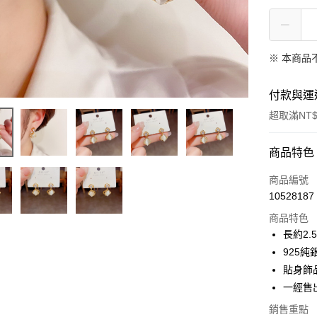
※ 本商品
付款與運
超取滿NT$
付款方式
商品特色
信用卡一
商品編號
10528187
信用卡分
商品特色
3 期 
長約2.
合作金
925純
超商取貨
華南商
貼身飾
LINE Pay
上海商
一經售
國泰世
Apple Pay
銷售重點
臺灣中