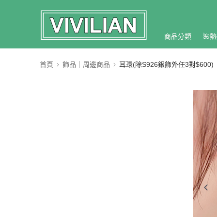
商品分類
🌺熱
首頁
飾品｜周邊商品
耳環(除S926銀飾外任3對$600)