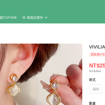
銷TOP30🌺
🌺 會員好康🌺
VIVI
超取滿NT$
NT$2
NT$450
款式
圖款
數量