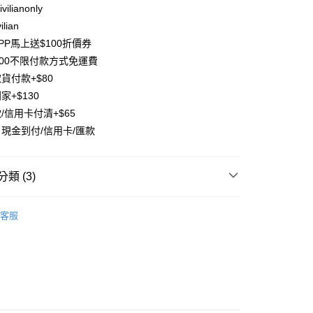
台灣）商業銀行
華泰商業銀行
ilianonly
業銀行
遠東國際商業銀行
ilian
業銀行
永豐商業銀行
PP馬上送$100折價券
業銀行
星展（台灣）商業銀行
500不限付款方式免運費
際商業銀行
中國信託商業銀行
y
貨付款+$80
天信用卡公司
分期
家+$130
/信用卡付清+$65
你分期使用說明】
現金到付/信用卡/匯款
享後付
由台灣大哥大提供，台灣大哥大用戶可立即使用無須另外申請。
式選擇「大哥付你分期」，訂單成立後會自動跳轉到大哥付的交易
證手機門號後，選擇欲分期的期數、繳款截止日，確認付款後即
FTEE先享後付」】
。
類 (3)
先享後付是「在收到商品之後才付款」的支付方式。 讓您購物簡單
准額度、可分期數及費用金額請依後續交易確認頁面所載為準。
心！
立30分鐘內，如未前往確認交易或遇審核未通過，訂單將自動取
：不需註冊會員、不需綁卡、不需儲值。
邊商品
耳環(除S926銀飾外任3對$600)
「轉專審核」未通過狀況，表示未達大哥付你分期系統評分，恕
：只要手機號碼，簡訊認證，即可結帳。
客服
評估內容。
：先確認商品／服務後，再付款。
式說明】
項不併入電信帳單，「大哥付你分期」於每月結算日後寄送繳費提
合輯
EE先享後付」結帳流程】
方式選擇「AFTEE先享後付」後，將跳轉至「AFTEE先享後
付款
訊連結打開帳單後，可選擇「超商條碼／台灣大直營門市／銀行轉
頁面，進行簡訊認證並確認金額後，即可完成結帳。
付／iPASS MONEY」等通路繳費。
0，滿NT$1,500(含以上)免運費
成立數日內，您將收到繳費通知簡訊。
費通知簡訊後14天內，點擊此簡訊中的連結，可透過四大超商
項】