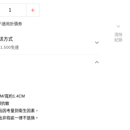
不適用折價券
清除
送方式
紀錄
1,500免運
次付款
期付款
0 利率 每期
NT$83
21家銀行
5M/寬約1.4CM
庫商業銀行
第一商業銀行
銀抗敏
付款
業銀行
彰化商業銀行
品因考量到衛生因素，
業儲蓄銀行
台北富邦商業銀行
出非瑕疵一律不退換。
華商業銀行
兆豐國際商業銀行
小企業銀行
台中商業銀行