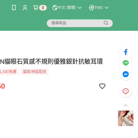
0
中文 (繁體)
TWD
LIAN貓眼石質感不規則優雅銀針抗敏耳環
1,500免運
國家/地區配送
50