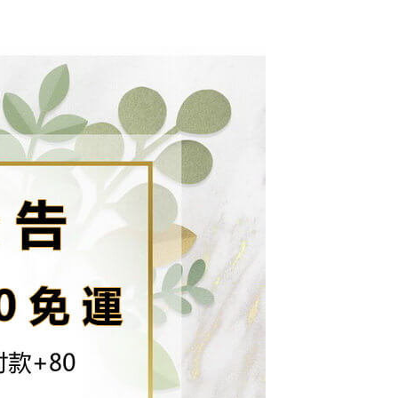
網路銀行／等多元方式進行付款，方視為交易完成。
付款
係由「台灣大哥大股份有限公司」（以下簡稱本公司）所提供，讓
：結帳手續完成當下不需立刻繳費，但若您需要取消訂單，請聯
0，滿NT$1,500(含以上)免運費
易時，得透過本服務購買商品或服務，並由商店將買賣／分期付
的店家。未經商家同意取消之訂單仍視為有效，需透過AFTEE
金債權讓與本公司後，依約使用本公司帳單繳交帳款。
繳納相關費用。
配到府
意付款使用「大哥付你分期」之契約關係目的，商店將以您的個人
否成功請以「AFTEE先享後付 」之結帳頁面顯示為準，若有關於
含姓名、電話或地址）提供予台灣大哥大進項蒐集、處理及利
功／繳費後需取消欲退款等相關疑問，請聯繫「AFTEE先享後
5，滿NT$1,500(含以上)免運費
公司與您本人進行分期帳單所需資料之確認、核對及更正。
援中心」
https://netprotections.freshdesk.com/support/home
戶服務條款，請詳閱以下連結：
https://oppay.tw/userRule
項】
30，滿NT$1,500(含以上)免運費
恩沛科技股份有限公司提供之「AFTEE先享後付」服務完成之
依本服務之必要範圍內提供個人資料，並將交易相關給付款項請
查看運費
讓予恩沛科技股份有限公司。
個人資料處理事宜，請瀏覽以下網址：
ee.tw/terms/#terms3
年的使用者請事先徵得法定代理人或監護人之同意方可使用
E先享後付」，若未經同意申辦者引起之損失，本公司不負相關責
AFTEE先享後付」時，將依據個別帳號之用戶狀況，依本公司
核予不同之上限額度；若仍有額度不足之情形，本公司將視審查
用戶進行身份認證。
一人註冊多個帳號或使用他人資訊註冊。若發現惡意使用之情
科技股份有限公司將有權停止該用戶之使用額度並採取法律行