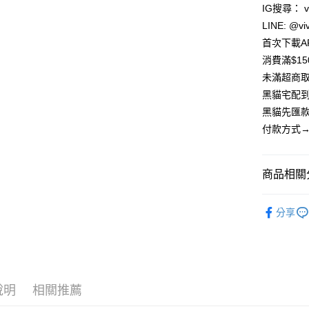
匯豐（
IG搜尋： viv
街口支付
聯邦商
LINE: @viv
元大商
悠遊付
首次下載A
玉山商
消費滿$1
台新國
Google Pa
未滿超商取
台灣樂
大哥付你
黑貓宅配到
相關說明
黑貓先匯款
【大哥付
付款方式→
AFTEE先
1.本服務
2.付款方
相關說明
流程，驗
【關於「A
ATM付款
完成交易
商品相關分
AFTEE
3.實際核
便利好安
4.訂單成
貨到付款
１．簡單
飾品｜周
消。如遇
２．便利
分享
無法說明
全店熱銷
３．安心
【繳款方
運送方式
1.分期款
周邊商品
【「AFT
醒簡訊。
１．於結帳
全家取貨
2.透過簡
付」結帳
帳／街口支
每筆NT$8
２．訂單
說明
相關推薦
３．收到繳
【注意事