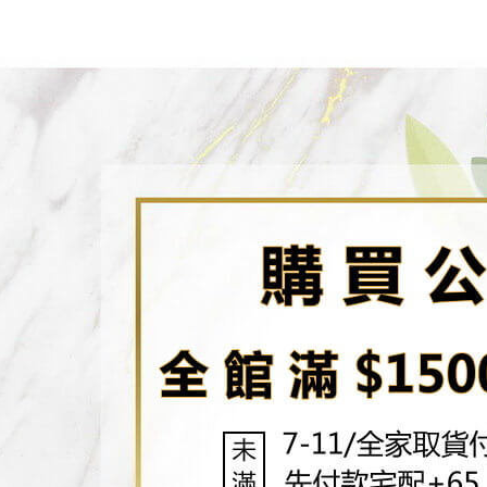
／ATM／
7-11取貨
1.本服務
※ 請注意
每筆NT$8
用戶於交
絡購買商品
款買賣價
先享後付
先付款宅
2.基於同
※ 交易是
資料（包
是否繳費成
每筆NT$6
用，由本
付客戶支
3.完整用
貨到付款
【注意事
每筆NT$1
１．透過由
交易，需
海外配送
求債權轉
２．關於
https://aft
３．未成
「AFTE
任。
４．使用「
即時審查
結果請求
５．嚴禁
形，恩沛
動。