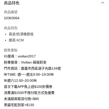
商品特色
信用卡一次付款
商品編號
信用卡分期付款
10363064
3 期 0 利率 每期
NT$426
21家銀行
商品特色
合作金庫商業銀行
第一商業銀行
超商取貨付款
真皮/防滑橡膠底
華南商業銀行
彰化商業銀行
跟高:6CM
LINE Pay
上海商業儲蓄銀行
台北富邦商業銀行
國泰世華商業銀行
兆豐國際商業銀行
Apple Pay
銷售重點
臺灣中小企業銀行
台中商業銀行
IG搜尋：vivilian2017
匯豐（台灣）商業銀行
華泰商業銀行
街口支付
聯邦商業銀行
遠東國際商業銀行
粉專搜尋：Vivilian-薇薇莉安
元大商業銀行
永豐商業銀行
悠遊付
門市資訊：嘉義市西區湖子內路134號
玉山商業銀行
星展（台灣）商業銀行
🌺TIME: 週一~週五9:00~19:00🌺
台新國際商業銀行
中國信託商業銀行
Google Pay
🌺週六12:00~20:00🌺
台灣樂天信用卡公司
大哥付你分期
首次下載APP馬上送$100折價券
相關說明
消費滿$1500不限付款方式免運費
【大哥付你分期使用說明】
未滿超商取貨付款+$80
AFTEE先享後付
1.本服務由台灣大哥大提供，台灣大哥大用戶可立即使用無須另外申請。
黑貓宅配到家+$130
2.付款方式選擇「大哥付你分期」，訂單成立後會自動跳轉到大哥付的交易
相關說明