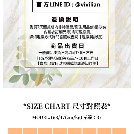
https://aftee.tw/terms/#terms3
３．未成年的使用者請事先徵得法定代理人或監護人之同意方可使用
「AFTEE先享後付」，若未經同意申辦者引起之損失，本公司不負相關責
任。
４．使用「AFTEE先享後付」時，將依據個別帳號之用戶狀況，依本公司即
時審查核予不同之上限額度；若仍有額度不足之情形，本公司將視審查結果
請求用戶進行身份認證。
５．嚴禁一人註冊多個帳號或使用他人資訊註冊。若發現惡意使用之情形，
恩沛科技股份有限公司將有權停止該用戶之使用額度並採取法律行動。