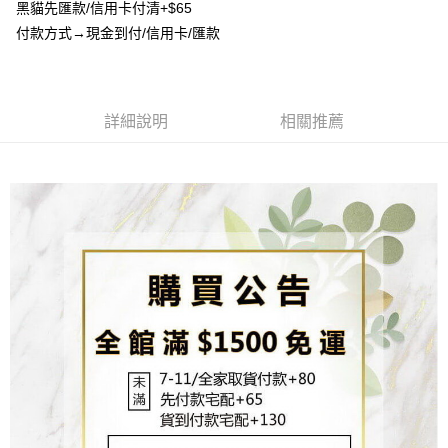
流程，驗證手機門號後，選擇欲分期的期數、繳款截止日，確認付款後即完
黑貓先匯款/信用卡付清+$65
【關於「AFTEE先享後付」】
成交易。
ATM付款
付款方式→現金到付/信用卡/匯款
AFTEE先享後付是「在收到商品之後才付款」的支付方式。 讓您購物簡單
3.實際核准額度、可分期數及費用金額請依後續交易確認頁面所載為準。
便利好安心！
4.訂單成立30分鐘內，如未前往確認交易或遇審核未通過，訂單將自動取
貨到付款
１．簡單：不需註冊會員、不需綁卡、不需儲值。
消。如遇「轉專審核」未通過狀況，表示未達大哥付你分期系統評分，恕無
２．便利：只要手機號碼，簡訊認證，即可結帳。
法說明評估內容。
３．安心：先確認商品／服務後，再付款。
【繳款方式說明】
運送方式
詳細說明
相關推薦
1.分期款項不併入電信帳單，「大哥付你分期」於每月結算日後寄送繳費提
【「AFTEE先享後付」結帳流程】
全家取貨付款
醒簡訊。
１．於結帳方式選擇「AFTEE先享後付」後，將跳轉至「AFTEE先享後付」
2.透過簡訊連結打開帳單後，可選擇「超商條碼／台灣大直營門市／銀行轉
每筆NT$80，滿NT$1,500(含以上)免運費
結帳頁面，進行簡訊認證並確認金額後，即可完成結帳。
帳／街口支付／iPASS MONEY」等通路繳費。
２．訂單成立數日內，您將收到繳費通知簡訊。
7-11取貨付款
３．收到繳費通知簡訊後14天內，點擊此簡訊中的連結，可透過四大超商／
【注意事項】
ATM／網路銀行／等多元方式進行付款，方視為交易完成。
每筆NT$80，滿NT$1,500(含以上)免運費
1.本服務係由「台灣大哥大股份有限公司」（以下簡稱本公司）所提供，讓
※ 請注意：結帳手續完成當下不需立刻繳費，但若您需要取消訂單，請聯絡
用戶於交易時，得透過本服務購買商品或服務，並由商店將買賣／分期付款
購買商品的店家。未經商家同意取消之訂單仍視為有效，需透過AFTEE先享
先付款宅配到府
買賣價金債權讓與本公司後，依約使用本公司帳單繳交帳款。
後付繳納相關費用。
2.基於同意付款使用「大哥付你分期」之契約關係目的，商店將以您的個人
每筆NT$65，滿NT$1,500(含以上)免運費
※ 交易是否成功請以「AFTEE先享後付 」之結帳頁面顯示為準，若有關於
資料（包含姓名、電話或地址）提供予台灣大哥大進項蒐集、處理及利用，
是否繳費成功／繳費後需取消欲退款等相關疑問，請聯繫「AFTEE先享後付
由本公司與您本人進行分期帳單所需資料之確認、核對及更正。
客戶支援中心」
https://netprotections.freshdesk.com/support/home
貨到付款
3.完整用戶服務條款，請詳閱以下連結：
https://oppay.tw/userRule
每筆NT$130，滿NT$1,500(含以上)免運費
【注意事項】
１．透過由恩沛科技股份有限公司提供之「AFTEE先享後付」服務完成之交
海外配送
查看運費
易，需依本服務之必要範圍內提供個人資料，並將交易相關給付款項請求債
權轉讓予恩沛科技股份有限公司。
２．關於個人資料處理事宜，請瀏覽以下網址：