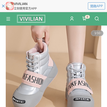
VIVILIAN
開啟APP
立刻使用官方APP
0
1
/
10