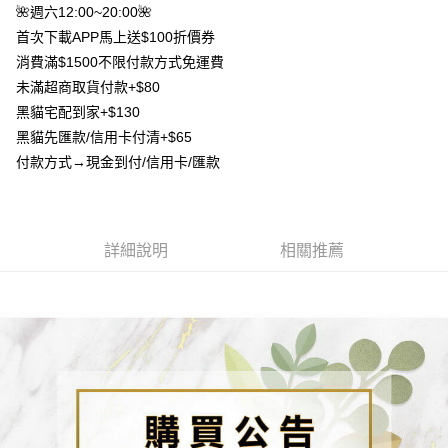
成交易。
ATM付款
🌺週六12:00~20:00🌺
AFTEE先享後付是「在收到商品之後才付款」的支付方式。 讓您購物簡單
3.實際核准額度、可分期數及費用金額請依後續交易確認頁面所載為準。
便利好安心！
首次下載APP馬上送$100折價券
4.訂單成立30分鐘內，如未前往確認交易或遇審核未通過，訂單將自動取
貨到付款
１．簡單：不需註冊會員、不需綁卡、不需儲值。
消。如遇「轉專審核」未通過狀況，表示未達大哥付你分期系統評分，恕無
消費滿$1500不限付款方式免運費
２．便利：只要手機號碼，簡訊認證，即可結帳。
法說明評估內容。
３．安心：先確認商品／服務後，再付款。
未滿超商取貨付款+$80
【繳款方式說明】
運送方式
黑貓宅配到家+$130
1.分期款項不併入電信帳單，「大哥付你分期」於每月結算日後寄送繳費提
【「AFTEE先享後付」結帳流程】
全家取貨付款
醒簡訊。
黑貓先匯款/信用卡付清+$65
１．於結帳方式選擇「AFTEE先享後付」後，將跳轉至「AFTEE先享後付」
2.透過簡訊連結打開帳單後，可選擇「超商條碼／台灣大直營門市／銀行轉
每筆NT$80，滿NT$1,500(含以上)免運費
結帳頁面，進行簡訊認證並確認金額後，即可完成結帳。
付款方式→現金到付/信用卡/匯款
帳／街口支付／iPASS MONEY」等通路繳費。
２．訂單成立數日內，您將收到繳費通知簡訊。
7-11取貨付款
３．收到繳費通知簡訊後14天內，點擊此簡訊中的連結，可透過四大超商／
【注意事項】
ATM／網路銀行／等多元方式進行付款，方視為交易完成。
每筆NT$80，滿NT$1,500(含以上)免運費
1.本服務係由「台灣大哥大股份有限公司」（以下簡稱本公司）所提供，讓
※ 請注意：結帳手續完成當下不需立刻繳費，但若您需要取消訂單，請聯絡
用戶於交易時，得透過本服務購買商品或服務，並由商店將買賣／分期付款
購買商品的店家。未經商家同意取消之訂單仍視為有效，需透過AFTEE先享
詳細說明
相關推薦
先付款宅配到府
買賣價金債權讓與本公司後，依約使用本公司帳單繳交帳款。
後付繳納相關費用。
2.基於同意付款使用「大哥付你分期」之契約關係目的，商店將以您的個人
每筆NT$65，滿NT$1,500(含以上)免運費
※ 交易是否成功請以「AFTEE先享後付 」之結帳頁面顯示為準，若有關於
資料（包含姓名、電話或地址）提供予台灣大哥大進項蒐集、處理及利用，
是否繳費成功／繳費後需取消欲退款等相關疑問，請聯繫「AFTEE先享後付
由本公司與您本人進行分期帳單所需資料之確認、核對及更正。
客戶支援中心」
https://netprotections.freshdesk.com/support/home
貨到付款
3.完整用戶服務條款，請詳閱以下連結：
https://oppay.tw/userRule
每筆NT$130，滿NT$1,500(含以上)免運費
【注意事項】
１．透過由恩沛科技股份有限公司提供之「AFTEE先享後付」服務完成之交
海外配送
查看運費
易，需依本服務之必要範圍內提供個人資料，並將交易相關給付款項請求債
權轉讓予恩沛科技股份有限公司。
２．關於個人資料處理事宜，請瀏覽以下網址：
https://aftee.tw/terms/#terms3