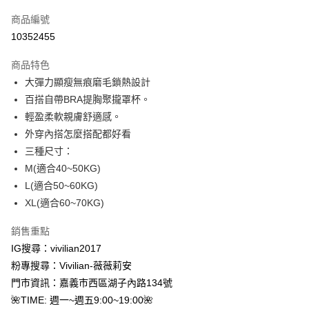
信用卡一次付款
商品編號
信用卡分期付款
10352455
3 期 0 利率 每期
NT$163
21家銀行
商品特色
合作金庫商業銀行
第一商業銀行
超商取貨付款
大彈力顯瘦無痕磨毛鎖熱設計
華南商業銀行
彰化商業銀行
百搭自帶BRA提胸聚攏罩杯。
LINE Pay
上海商業儲蓄銀行
台北富邦商業銀行
國泰世華商業銀行
兆豐國際商業銀行
輕盈柔軟親膚舒適感。
Apple Pay
臺灣中小企業銀行
台中商業銀行
外穿內搭怎麼搭配都好看
匯豐（台灣）商業銀行
華泰商業銀行
三種尺寸：
街口支付
聯邦商業銀行
遠東國際商業銀行
M(適合40~50KG)
元大商業銀行
永豐商業銀行
悠遊付
L(適合50~60KG)
玉山商業銀行
星展（台灣）商業銀行
XL(適合60~70KG)
台新國際商業銀行
中國信託商業銀行
Google Pay
台灣樂天信用卡公司
大哥付你分期
銷售重點
相關說明
IG搜尋：vivilian2017
【大哥付你分期使用說明】
粉專搜尋：Vivilian-薇薇莉安
AFTEE先享後付
1.本服務由台灣大哥大提供，台灣大哥大用戶可立即使用無須另外申請。
門市資訊：嘉義市西區湖子內路134號
2.付款方式選擇「大哥付你分期」，訂單成立後會自動跳轉到大哥付的交易
相關說明
流程，驗證手機門號後，選擇欲分期的期數、繳款截止日，確認付款後即完
🌺TIME: 週一~週五9:00~19:00🌺
【關於「AFTEE先享後付」】