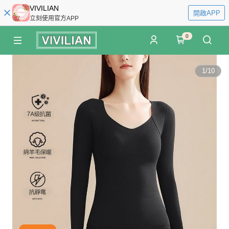
VIVILIAN
開啟APP
立刻使用官方APP
0
1
/
10