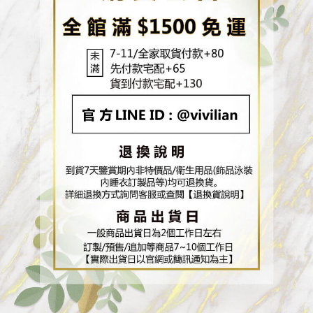
３．未成年的使用者請事先徵得法定代理人或監護人之同意方可使用
「AFTEE先享後付」，若未經同意申辦者引起之損失，本公司不負相關責
任。
４．使用「AFTEE先享後付」時，將依據個別帳號之用戶狀況，依本公司即
時審查核予不同之上限額度；若仍有額度不足之情形，本公司將視審查結果
請求用戶進行身份認證。
５．嚴禁一人註冊多個帳號或使用他人資訊註冊。若發現惡意使用之情形，
恩沛科技股份有限公司將有權停止該用戶之使用額度並採取法律行動。