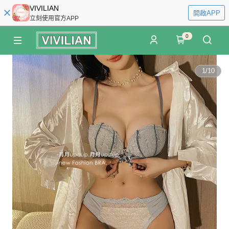
VIVILIAN
開啟APP
立刻使用官方APP
0
1
/
10