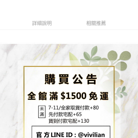
成交易。
ATM付款
AFTEE先享後付是「在收到商品之後才付款」的支付方式。 讓您購物簡單
3.實際核准額度、可分期數及費用金額請依後續交易確認頁面所載為準。
便利好安心！
4.訂單成立30分鐘內，如未前往確認交易或遇審核未通過，訂單將自動取
貨到付款
１．簡單：不需註冊會員、不需綁卡、不需儲值。
消。如遇「轉專審核」未通過狀況，表示未達大哥付你分期系統評分，恕無
２．便利：只要手機號碼，簡訊認證，即可結帳。
詳細說明
相關推薦
法說明評估內容。
３．安心：先確認商品／服務後，再付款。
【繳款方式說明】
運送方式
1.分期款項不併入電信帳單，「大哥付你分期」於每月結算日後寄送繳費提
【「AFTEE先享後付」結帳流程】
全家取貨付款
醒簡訊。
１．於結帳方式選擇「AFTEE先享後付」後，將跳轉至「AFTEE先享後付」
2.透過簡訊連結打開帳單後，可選擇「超商條碼／台灣大直營門市／銀行轉
每筆NT$80，滿NT$1,500(含以上)免運費
結帳頁面，進行簡訊認證並確認金額後，即可完成結帳。
帳／街口支付／iPASS MONEY」等通路繳費。
２．訂單成立數日內，您將收到繳費通知簡訊。
7-11取貨付款
３．收到繳費通知簡訊後14天內，點擊此簡訊中的連結，可透過四大超商／
【注意事項】
ATM／網路銀行／等多元方式進行付款，方視為交易完成。
每筆NT$80，滿NT$1,500(含以上)免運費
1.本服務係由「台灣大哥大股份有限公司」（以下簡稱本公司）所提供，讓
※ 請注意：結帳手續完成當下不需立刻繳費，但若您需要取消訂單，請聯絡
用戶於交易時，得透過本服務購買商品或服務，並由商店將買賣／分期付款
購買商品的店家。未經商家同意取消之訂單仍視為有效，需透過AFTEE先享
先付款宅配到府
買賣價金債權讓與本公司後，依約使用本公司帳單繳交帳款。
後付繳納相關費用。
2.基於同意付款使用「大哥付你分期」之契約關係目的，商店將以您的個人
每筆NT$65，滿NT$1,500(含以上)免運費
※ 交易是否成功請以「AFTEE先享後付 」之結帳頁面顯示為準，若有關於
資料（包含姓名、電話或地址）提供予台灣大哥大進項蒐集、處理及利用，
是否繳費成功／繳費後需取消欲退款等相關疑問，請聯繫「AFTEE先享後付
由本公司與您本人進行分期帳單所需資料之確認、核對及更正。
客戶支援中心」
https://netprotections.freshdesk.com/support/home
貨到付款
3.完整用戶服務條款，請詳閱以下連結：
https://oppay.tw/userRule
每筆NT$130，滿NT$1,500(含以上)免運費
【注意事項】
１．透過由恩沛科技股份有限公司提供之「AFTEE先享後付」服務完成之交
海外配送
查看運費
易，需依本服務之必要範圍內提供個人資料，並將交易相關給付款項請求債
權轉讓予恩沛科技股份有限公司。
２．關於個人資料處理事宜，請瀏覽以下網址：
https://aftee.tw/terms/#terms3