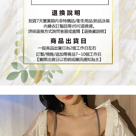
３．未成年的使用者請事先徵得法定代理人或監護人之同意方可使用
「AFTEE先享後付」，若未經同意申辦者引起之損失，本公司不負相關責
任。
４．使用「AFTEE先享後付」時，將依據個別帳號之用戶狀況，依本公司即
時審查核予不同之上限額度；若仍有額度不足之情形，本公司將視審查結果
請求用戶進行身份認證。
５．嚴禁一人註冊多個帳號或使用他人資訊註冊。若發現惡意使用之情形，
恩沛科技股份有限公司將有權停止該用戶之使用額度並採取法律行動。