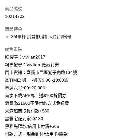
信用卡一次付款
商品編號
信用卡分期付款
10214702
3 期 0 利率 每期
NT$163
21家銀行
商品特色
合作金庫商業銀行
第一商業銀行
超商取貨付款
3/4罩杯 前雙排搭扣 可拆卸肩帶
華南商業銀行
彰化商業銀行
LINE Pay
上海商業儲蓄銀行
台北富邦商業銀行
銷售重點
國泰世華商業銀行
兆豐國際商業銀行
Apple Pay
IG搜尋：vivilian2017
臺灣中小企業銀行
台中商業銀行
粉專搜尋：Vivilian-薇薇莉安
匯豐（台灣）商業銀行
華泰商業銀行
街口支付
聯邦商業銀行
遠東國際商業銀行
門市資訊：嘉義市西區湖子內路134號
元大商業銀行
永豐商業銀行
悠遊付
🌺TIME: 週一~週五9:00~19:00🌺
玉山商業銀行
星展（台灣）商業銀行
🌺週六12:00~20:00🌺
台新國際商業銀行
中國信託商業銀行
Google Pay
首次下載APP馬上送$100折價券
台灣樂天信用卡公司
大哥付你分期
消費滿$1500不限付款方式免運費
相關說明
未滿超商取貨付款+$80
【大哥付你分期使用說明】
黑貓宅配到家+$130
AFTEE先享後付
1.本服務由台灣大哥大提供，台灣大哥大用戶可立即使用無須另外申請。
黑貓先匯款/信用卡付清+$65
2.付款方式選擇「大哥付你分期」，訂單成立後會自動跳轉到大哥付的交易
相關說明
流程，驗證手機門號後，選擇欲分期的期數、繳款截止日，確認付款後即完
付款方式→現金到付/信用卡/匯款
【關於「AFTEE先享後付」】