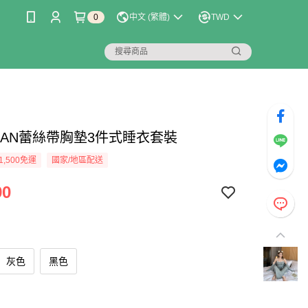
0
中文 (繁體)
TWD
ALIAN蕾絲帶胸墊3件式睡衣套裝
1,500免運
國家/地區配送
90
灰色
黑色