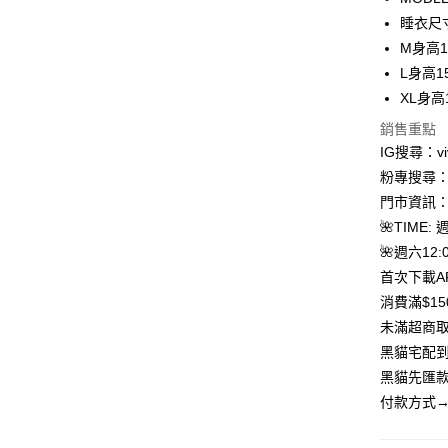
超商取貨
華南商
睡衣尺
LINE Pay
上海商
M身高1
國泰世
L身高1
Apple Pay
臺灣中
XL身高
匯豐（
街口支付
聯邦商
銷售重點
元大商
悠遊付
IG搜尋：viv
玉山商
粉專搜尋：V
台新國
Google Pa
門市資訊：
台灣樂
大哥付你
🌺TIME: 
相關說明
🌺週六12:0
【大哥付
首次下載A
AFTEE先
1.本服務
消費滿$1
2.付款方
相關說明
流程，驗
【關於「A
未滿超商取
ATM付款
完成交易
AFTEE
黑貓宅配到
3.實際核
便利好安
4.訂單成
貨到付款
黑貓先匯款
１．簡單
消。如遇
２．便利
付款方式→
無法說明
３．安心
【繳款方
運送方式
1.分期款