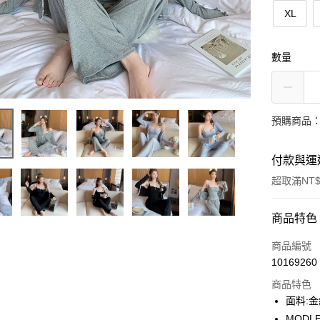
XL
數量
預購商品：
付款與運
超取滿NT$
付款方式
商品特色
信用卡一
商品編號
10169260
信用卡分
商品特色
3 期 
面料:
合作金
MODLE