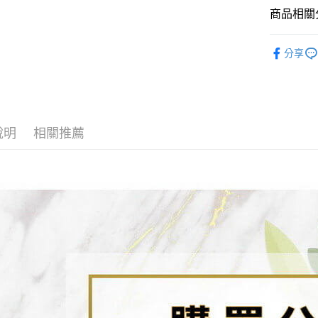
【「AFT
醒簡訊。
商品相關分
１．於結帳
全家取貨
2.透過簡
付」結帳
帳／街口支
每筆NT$8
２．訂單
🔥Bra t
３．收到繳
分享
【注意事
全店熱銷
／ATM／
7-11取貨
1.本服務
※ 請注意
每筆NT$8
周邊商品
用戶於交
絡購買商品
款買賣價
先享後付
先付款宅
2.基於同
※ 交易是
資料（包
是否繳費成
每筆NT$6
說明
相關推薦
用，由本
付客戶支
3.完整用
貨到付款
【注意事
每筆NT$1
１．透過由
交易，需
海外配送
求債權轉
２．關於
https://aft
３．未成
「AFTE
任。
４．使用「
即時審查
結果請求