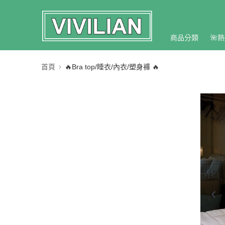
商品分類
🌺熱
首頁
🔥Bra top/睡衣/內衣/塑身褲 🔥