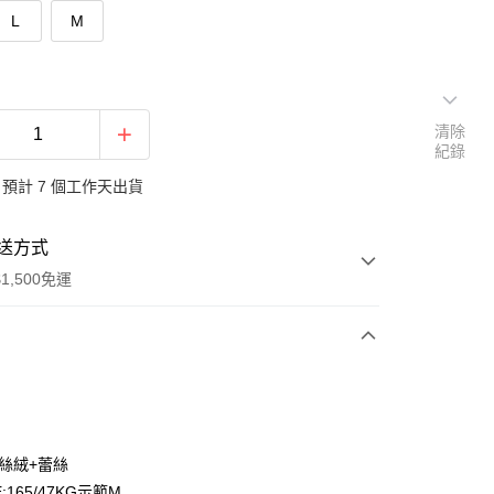
L
M
清除
紀錄
預計 7 個工作天出貨
送方式
1,500免運
次付款
期付款
0 利率 每期
NT$263
21家銀行
金絲絨+蕾絲
庫商業銀行
第一商業銀行
:165/47KG示範M