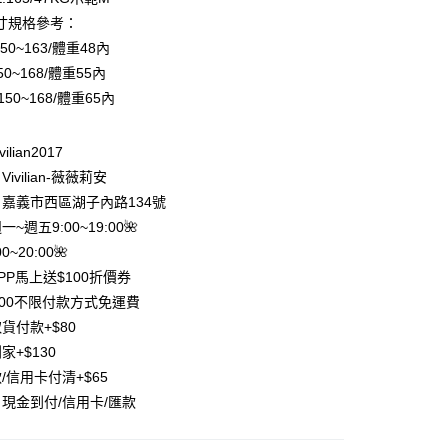
付款
業銀行
彰化商業銀行
寸規格參考：
業儲蓄銀行
台北富邦商業銀行
50~163/體重48內
華商業銀行
兆豐國際商業銀行
50~168/體重55內
小企業銀行
台中商業銀行
150~168/體重65內
台灣）商業銀行
華泰商業銀行
業銀行
遠東國際商業銀行
業銀行
永豐商業銀行
ilian2017
業銀行
星展（台灣）商業銀行
ivilian-薇薇莉安
際商業銀行
中國信託商業銀行
y
嘉義市西區湖子內路134號
天信用卡公司
分期
週一~週五9:00~19:00🌺
0~20:00🌺
你分期使用說明】
PP馬上送$100折價券
享後付
由台灣大哥大提供，台灣大哥大用戶可立即使用無須另外申請。
500不限付款方式免運費
式選擇「大哥付你分期」，訂單成立後會自動跳轉到大哥付的交易
證手機門號後，選擇欲分期的期數、繳款截止日，確認付款後即
FTEE先享後付」】
貨付款+$80
。
先享後付是「在收到商品之後才付款」的支付方式。 讓您購物簡單
家+$130
准額度、可分期數及費用金額請依後續交易確認頁面所載為準。
心！
立30分鐘內，如未前往確認交易或遇審核未通過，訂單將自動取
/信用卡付清+$65
：不需註冊會員、不需綁卡、不需儲值。
「轉專審核」未通過狀況，表示未達大哥付你分期系統評分，恕
：只要手機號碼，簡訊認證，即可結帳。
現金到付/信用卡/匯款
評估內容。
：先確認商品／服務後，再付款。
式說明】
項不併入電信帳單，「大哥付你分期」於每月結算日後寄送繳費提