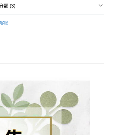
EE先享後付」結帳流程】
類 (3)
方式選擇「AFTEE先享後付」後，將跳轉至「AFTEE先享後
付款
訊連結打開帳單後，可選擇「超商條碼／台灣大直營門市／銀行轉
頁面，進行簡訊認證並確認金額後，即可完成結帳。
付／iPASS MONEY」等通路繳費。
0，滿NT$1,500(含以上)免運費
成立數日內，您將收到繳費通知簡訊。
op/睡衣/內衣/塑身褲 🔥
費通知簡訊後14天內，點擊此簡訊中的連結，可透過四大超商
客服
項】
網路銀行／等多元方式進行付款，方視為交易完成。
付款
係由「台灣大哥大股份有限公司」（以下簡稱本公司）所提供，讓
：結帳手續完成當下不需立刻繳費，但若您需要取消訂單，請聯
0，滿NT$1,500(含以上)免運費
合輯
易時，得透過本服務購買商品或服務，並由商店將買賣／分期付
的店家。未經商家同意取消之訂單仍視為有效，需透過AFTEE
金債權讓與本公司後，依約使用本公司帳單繳交帳款。
繳納相關費用。
配到府
意付款使用「大哥付你分期」之契約關係目的，商店將以您的個人
否成功請以「AFTEE先享後付 」之結帳頁面顯示為準，若有關於
含姓名、電話或地址）提供予台灣大哥大進項蒐集、處理及利
功／繳費後需取消欲退款等相關疑問，請聯繫「AFTEE先享後
5，滿NT$1,500(含以上)免運費
公司與您本人進行分期帳單所需資料之確認、核對及更正。
援中心」
https://netprotections.freshdesk.com/support/home
戶服務條款，請詳閱以下連結：
https://oppay.tw/userRule
項】
30，滿NT$1,500(含以上)免運費
恩沛科技股份有限公司提供之「AFTEE先享後付」服務完成之
依本服務之必要範圍內提供個人資料，並將交易相關給付款項請
查看運費
讓予恩沛科技股份有限公司。
個人資料處理事宜，請瀏覽以下網址：
ee.tw/terms/#terms3
年的使用者請事先徵得法定代理人或監護人之同意方可使用
E先享後付」，若未經同意申辦者引起之損失，本公司不負相關責
AFTEE先享後付」時，將依據個別帳號之用戶狀況，依本公司
核予不同之上限額度；若仍有額度不足之情形，本公司將視審查
用戶進行身份認證。