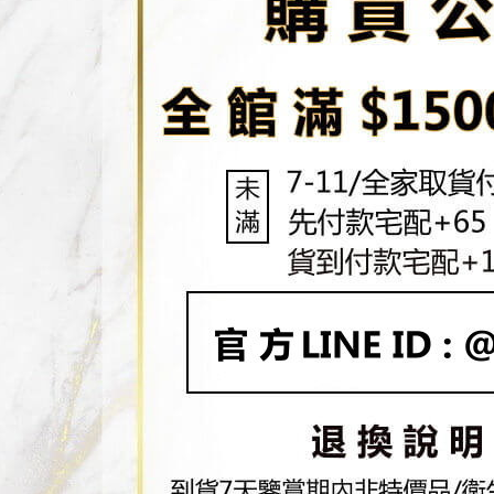
５．嚴禁
形，恩沛
動。